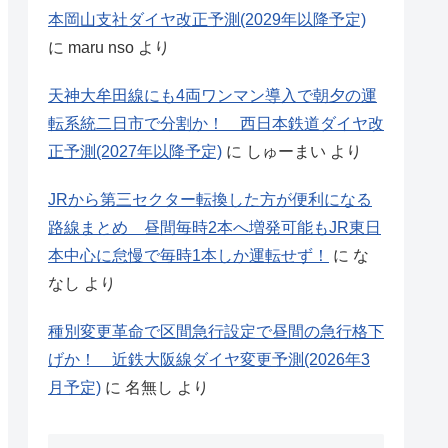
本岡山支社ダイヤ改正予測(2029年以降予定)
に
maru nso
より
天神大牟田線にも4両ワンマン導入で朝夕の運
転系統二日市で分割か！ 西日本鉄道ダイヤ改
正予測(2027年以降予定)
に
しゅーまい
より
JRから第三セクター転換した方が便利になる
路線まとめ 昼間毎時2本へ増発可能もJR東日
本中心に怠慢で毎時1本しか運転せず！
に
な
なし
より
種別変更革命で区間急行設定で昼間の急行格下
げか！ 近鉄大阪線ダイヤ変更予測(2026年3
月予定)
に
名無し
より