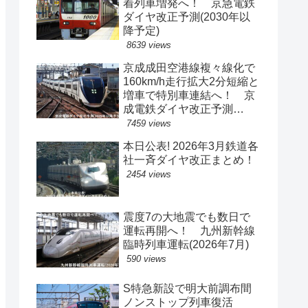
着列車増発へ！ 京急電鉄
ダイヤ改正予測(2030年以
降予定)
8639 views
京成成田空港線複々線化で
160km/h走行拡大2分短縮と
増車で特別車連結へ！ 京
成電鉄ダイヤ改正予測
(2029年以降予定)
7459 views
本日公表! 2026年3月鉄道各
社一斉ダイヤ改正まとめ！
2454 views
震度7の大地震でも数日で
運転再開へ！ 九州新幹線
臨時列車運転(2026年7月)
590 views
S特急新設で明大前調布間
ノンストップ列車復活