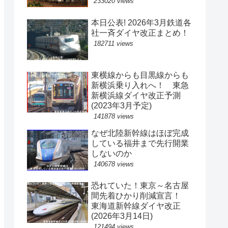
233020 views
本日公表! 2026年3月鉄道各
社一斉ダイヤ改正まとめ！
182711 views
東横線からも目黒線からも
新横浜乗り入れへ！ 東急
新横浜線ダイヤ改正予測
(2023年3月予定)
141878 views
なぜ北陸新幹線はほぼ完成
している福井まで先行開業
しないのか
140678 views
恐れていた！東京～名古屋
間先着ひかり削減宣言！
東海道新幹線ダイヤ改正
(2026年3月14日)
121494 views