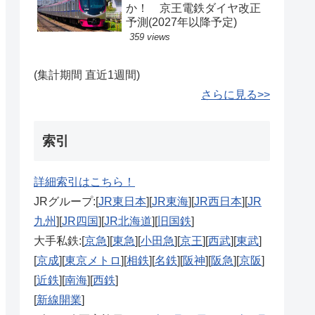
か！ 京王電鉄ダイヤ改正
予測(2027年以降予定)
359 views
(集計期間 直近1週間)
さらに見る>>
索引
詳細索引はこちら！
JRグループ:[
JR東日本
][
JR東海
][
JR西日本
][
JR
九州
][
JR四国
][
JR北海道
][
旧国鉄
]
大手私鉄:[
京急
][
東急
][
小田急
][
京王
][
西武
][
東武
]
[
京成
][
東京メトロ
][
相鉄
][
名鉄
][
阪神
][
阪急
][
京阪
]
[
近鉄
][
南海
][
西鉄
]
[
新線開業
]