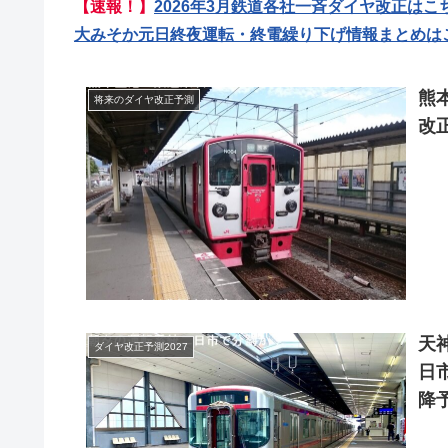
【速報！】
2026年3月鉄道各社一斉ダイヤ改正はこ
大みそか元日終夜運転・終電繰り下げ情報まとめは
熊
将来のダイヤ改正予測
改正
天
ダイヤ改正予測2027
日
降