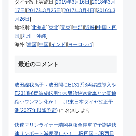
ダイヤ改正実施日:[
2019年3月16日
][
2018年3月
17日
][
2017年3月25日
][
2017年3月4日
][
2016年3
月26日
]
地域別:[
北海道
][
東北
][
関東
][
中部
][
近畿
][
中国・四
国
][
九州・沖縄
]
海外:[
韓国
][
中国
][
インド
][
ヨーロッパ
]
最近のコメント
成田線我孫子～成田間にE131系3両編成導入や
E231系6両編成転用で常磐線快速電車との直通
縮小ワンマン化か！ JR東日本ダイヤ改正予
測(2027年以降予定)
に
名無し
より
快速マリンライナー端岡昼夜全停車で予讃線快
速サンポート減便廃止か！ JR四国・JR西日