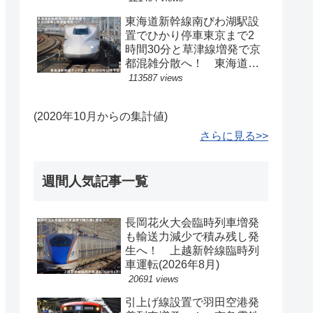
東海道新幹線南びわ湖駅設
置でひかり停車東京まで2
時間30分と草津線増発で京
都混雑分散へ！ 東海道新
幹線ダイヤ改正予測(2040
113587 views
年以降予定)
(2020年10月からの集計値)
さらに見る>>
週間人気記事一覧
長岡花火大会臨時列車増発
も輸送力減少で積み残し発
生へ！ 上越新幹線臨時列
車運転(2026年8月)
20691 views
引上げ線設置で羽田空港発