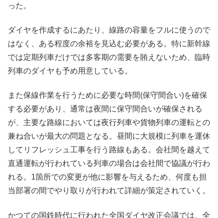
った。
ダイヤを作成するにあたり、線路の容量をフルに使うので
はなく、ある程度の余裕を見込む必要がある。特に新幹線
では定期列車だけでは多客期の需要を賄えないため、臨時
列車のダイヤも予め用意している。
また保線作業を行うために必要な時間(保守間合い)を確保
する必要があり、通常は夜間に保守間合いが確保される
が、主要な路線においては夜行列車や貨物列車の運転との
兼ね合いが最大の問題となる。昼間に大規模に列車を運休
してリフレッシュ工事を行う路線もある。会社間を越えて
直通運転が行われている列車の場合は会社間で協議が行わ
れる。1箇所での変更が他に影響を与えるため、何度も担
当部署の間でやり取りが行われて詳細が策定されていく。
かつての国鉄時代に行われた全国ダイヤ改正会議では、全