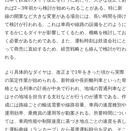
れば2～3年前から検討が始められることがある。特に新
線の開業など大きな変更がある場合には、長い時間を掛け
て検討が行われる。これは車両や線路の設備をどのように
するかにもダイヤが影響してくるため、概略を検討してお
く必要があるためである。また、運転時刻は鉄道会社にと
って商売に直結するため、経営戦略とも絡んで検討が行わ
れる。
より具体的なダイヤは、改正まで1年をきった頃から実際
の策定作業が始められる。新幹線や長距離列車といった骨
格となる列車の計画が中央で行われ、地域の普通列車など
はその地域を担当する支社などが行うのが通常である。作
成には路線ごとの輸送需要や線路容量、車両の速度種別や
運用効率、乗務員の運用等が勘案される。所要時間につい
ては、車両性能や制限速度に基づき地点ごとの速度を表し
た運転曲線（ランカーブ）から基準運転時分を定め、そこ