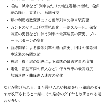
増結・減車など1列車あたりの輸送容量の増減、増解
結の廃止、直通化、系統分割
駅の利用者数変動による優等列車の停車駅変更
カントのかさ上げや重軌条化、一線スルー化、保安
装置の更新などに伴う列車の最高速度の変更、ブレ
ーキパターンの変化
新線開業による優等列車の経由変更、旧線の優等列
車退避の時間短縮
複線・複々線の新設による線路の輸送容量の増加
電化、新型車両の投入などに伴う列車の最高速度・
加減速度・曲線進入速度の変化
などが挙げられる。また乗り入れや接続を行う路線のダイ
ヤが改正されると一緒にその路線のダイヤも改正される場
合が多い。