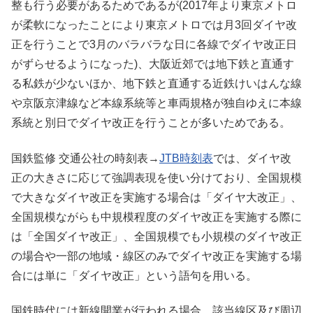
整も行う必要があるためであるが(2017年より東京メトロ
が柔軟になったことにより東京メトロでは月3回ダイヤ改
正を行うことで3月のバラバラな日に各線でダイヤ改正日
がずらせるようになった)、大阪近郊では地下鉄と直通す
る私鉄が少ないほか、地下鉄と直通する近鉄けいはんな線
や京阪京津線など本線系統等と車両規格が独自ゆえに本線
系統と別日でダイヤ改正を行うことが多いためである。
国鉄監修 交通公社の時刻表→
JTB時刻表
では、ダイヤ改
正の大きさに応じて強調表現を使い分けており、全国規模
で大きなダイヤ改正を実施する場合は「ダイヤ大改正」、
全国規模ながらも中規模程度のダイヤ改正を実施する際に
は「全国ダイヤ改正」、全国規模でも小規模のダイヤ改正
の場合や一部の地域・線区のみでダイヤ改正を実施する場
合には単に「ダイヤ改正」という語句を用いる。
国鉄時代には新線開業が行われる場合、該当線区及び周辺