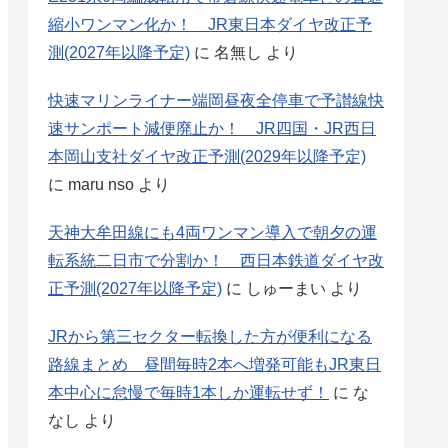
縮小ワンマン化か！ JR東日本ダイヤ改正予
測(2027年以降予定)
に
名無し
より
快速マリンライナー端岡昼夜全停車で予讃線快
速サンポート減便廃止か！ JR四国・JR西日
本岡山支社ダイヤ改正予測(2029年以降予定)
に
maru nso
より
天神大牟田線にも4両ワンマン導入で朝夕の運
転系統二日市で分割か！ 西日本鉄道ダイヤ改
正予測(2027年以降予定)
に
しゅーまい
より
JRから第三セクター転換した方が便利になる
路線まとめ 昼間毎時2本へ増発可能もJR東日
本中心に怠慢で毎時1本しか運転せず！
に
な
なし
より