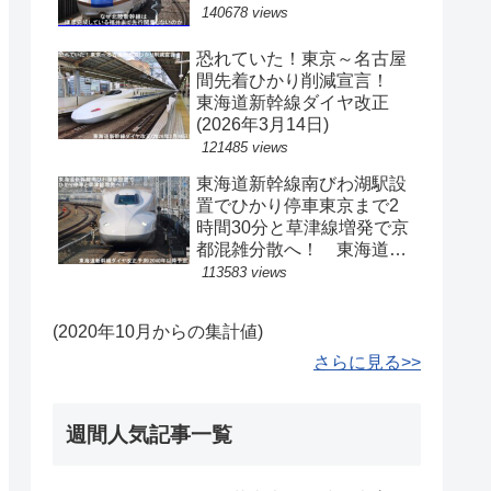
140678 views
恐れていた！東京～名古屋
間先着ひかり削減宣言！
東海道新幹線ダイヤ改正
(2026年3月14日)
121485 views
東海道新幹線南びわ湖駅設
置でひかり停車東京まで2
時間30分と草津線増発で京
都混雑分散へ！ 東海道新
幹線ダイヤ改正予測(2040
113583 views
年以降予定)
(2020年10月からの集計値)
さらに見る>>
週間人気記事一覧