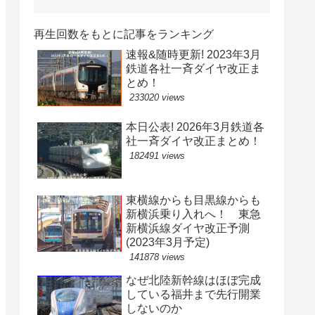
再生回数をもとに記事をランキング
速報&随時更新! 2023年3月
鉄道各社一斉ダイヤ改正ま
とめ！
233020 views
本日公表! 2026年3月鉄道各
社一斉ダイヤ改正まとめ！
182491 views
東横線からも目黒線からも
新横浜乗り入れへ！ 東急
新横浜線ダイヤ改正予測
(2023年3月予定)
141878 views
なぜ北陸新幹線はほぼ完成
している福井まで先行開業
しないのか