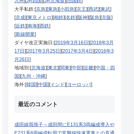
九州
][
JR四国
][
JR北海道
][
旧国鉄
]
大手私鉄:[
京急
][
東急
][
小田急
][
京王
][
西武
][
東武
]
[
京成
][
東京メトロ
][
相鉄
][
名鉄
][
阪神
][
阪急
][
京阪
]
[
近鉄
][
南海
][
西鉄
]
[
新線開業
]
ダイヤ改正実施日:[
2019年3月16日
][
2018年3月
17日
][
2017年3月25日
][
2017年3月4日
][
2016年3
月26日
]
地域別:[
北海道
][
東北
][
関東
][
中部
][
近畿
][
中国・四
国
][
九州・沖縄
]
海外:[
韓国
][
中国
][
インド
][
ヨーロッパ
]
最近のコメント
成田線我孫子～成田間にE131系3両編成導入や
E231系6両編成転用で常磐線快速電車との直通