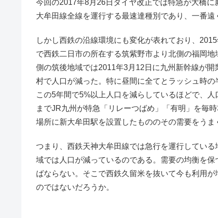
今回の2017年8月26日ダイヤ改正では特急が大
大牟田線全線を運行する最速達種別であり、一番遠
しかし西鉄の沿線環境にも変化が表れており、201
で西鉄二日市の所在する筑紫野市より北側の福岡地
側の筑後地域では2011年3月12日に九州新幹線
村で人口が減った。特に昼間に全てとラッシュ時の
この5年間で5%以上人口を減らしているほどで、
までJR九州が特急「リレーつばめ」「有明」を毎
場所に新大牟田駅を設置したもののその需要をうま
つまり、西鉄天神大牟田線では急行を運行している
域では人口が減っているのである。需要の均衡を保
ばならない。そこで西鉄久留米を抜いて今も利用が
のではないだろうか。