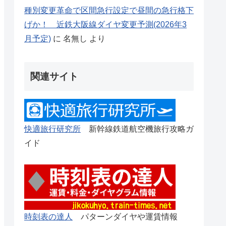
種別変更革命で区間急行設定で昼間の急行格下
げか！ 近鉄大阪線ダイヤ変更予測(2026年3
月予定)
に
名無し
より
関連サイト
快適旅行研究所
新幹線鉄道航空機旅行攻略ガ
イド
時刻表の達人
パターンダイヤや運賃情報