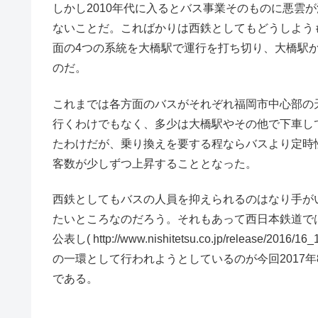
しかし2010年代に入るとバス事業そのものに悪雲
ないことだ。こればかりは西鉄としてもどうしようも
面の4つの系統を大橋駅で運行を打ち切り、大橋駅
のだ。
これまでは各方面のバスがそれぞれ福岡市中心部の
行くわけでもなく、多少は大橋駅やその他で下車し
たわけだが、乗り換えを要する程ならバスより定時
客数が少しずつ上昇することとなった。
西鉄としてもバスの人員を抑えられるのはなり手が
たいところなのだろう。それもあって西日本鉄道では
公表し( http://www.nishitetsu.co.jp/rele
の一環として行われようとしているのが今回2017
である。