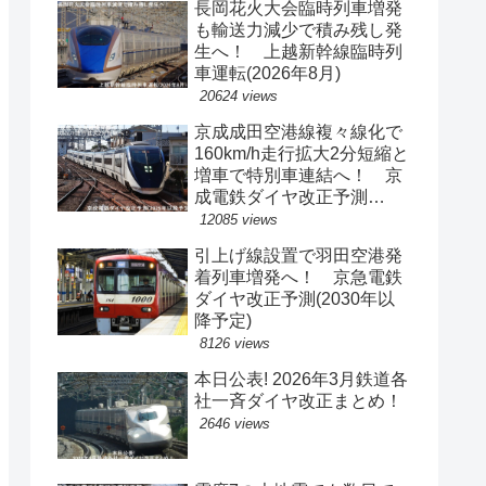
長岡花火大会臨時列車増発
も輸送力減少で積み残し発
生へ！ 上越新幹線臨時列
車運転(2026年8月)
20624 views
京成成田空港線複々線化で
160km/h走行拡大2分短縮と
増車で特別車連結へ！ 京
成電鉄ダイヤ改正予測
(2029年以降予定)
12085 views
引上げ線設置で羽田空港発
着列車増発へ！ 京急電鉄
ダイヤ改正予測(2030年以
降予定)
8126 views
本日公表! 2026年3月鉄道各
社一斉ダイヤ改正まとめ！
2646 views