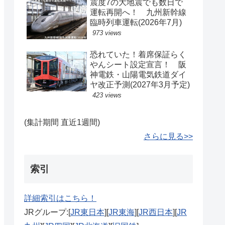
震度7の大地震でも数日で
運転再開へ！ 九州新幹線
臨時列車運転(2026年7月)
973 views
恐れていた！着席保証らく
やんシート設定宣言！ 阪
神電鉄・山陽電気鉄道ダイ
ヤ改正予測(2027年3月予定)
423 views
(集計期間 直近1週間)
さらに見る>>
索引
詳細索引はこちら！
JRグループ:[
JR東日本
][
JR東海
][
JR西日本
][
JR