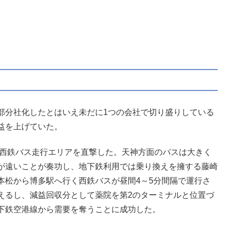
部分社化したとはいえ未だに1つの会社で切り盛りしている
益を上げていた。
ろ西鉄バス走行エリアを直撃した。天神方面のバスは大きく
が遠いことが奏功し、地下鉄利用では乗り換えを擁する藤崎
本松から博多駅へ行く西鉄バスが昼間4～5分間隔で運行さ
えるし、減益回収分として薬院を第2のターミナルと位置づ
下鉄空港線から需要を奪うことに成功した。