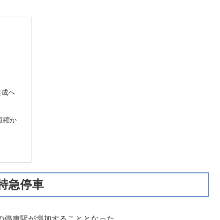
達成へ
短縮か
に特急停車
急の停車駅が増加することとなった。