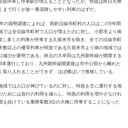
橋に新規停車し停車駅が増えることとなったが、特急は終日天神
くまで行くが故一番混雑しやすい列車のはずだ。
5年の国勢調査によれば、西鉄沿線市町村の人口はこの5年間
域では全沿線市町村で人口が増えたのに対し、小郡市より南
が開業し多くの列車が停車する久留米市を除き、全ての沿線市町
半数以上の優等列車が特急である久留米市より南の地域では
人口減少が著明である。終点の大牟田は九州新幹線が開業する
時3本運行しており、九州新幹線開業後は市中心部から離れた
く取り入れることができず、ほぼ横ばいで推移している。
地域では人口が伸びているのに対し、特急を主に運行する地
つためには急行の利用を減らし、特急の利用を増やさなけれ
増え続けている乗降客数3位の大橋に停車することになった