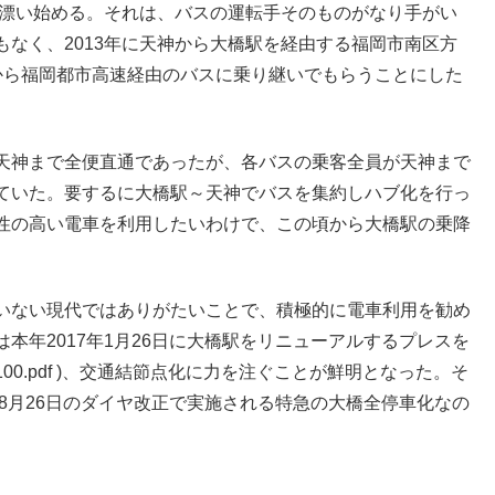
が漂い始める。それは、バスの運転手そのものがなり手がい
なく、2013年に天神から大橋駅を経由する福岡市南区方
から福岡都市高速経由のバスに乗り継いでもらうことにした
天神まで全便直通であったが、各バスの乗客全員が天神まで
ていた。要するに大橋駅～天神でバスを集約しハブ化を行っ
性の高い電車を利用したいわけで、この頃から大橋駅の乗降
いない現代ではありがたいことで、積極的に電車利用を勧め
本年2017年1月26日に大橋駅をリニューアルするプレスを
ase/2016/16_100.pdf )、交通結節点化に力を注ぐことが鮮明となった。そ
年8月26日のダイヤ改正で実施される特急の大橋全停車化なの