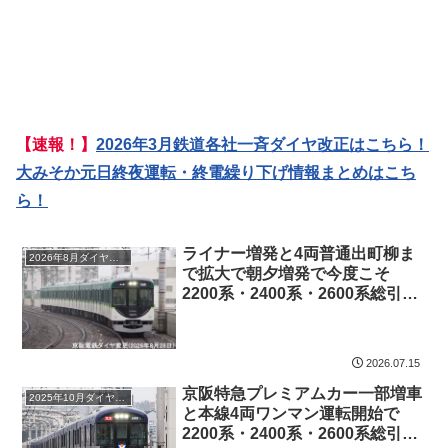
【速報！】
2026年3月鉄道各社一斉ダイヤ改正はこちら！
大みそか元日終夜運転・終電繰り下げ情報まとめはこち
ら！
ライナー増発と4両普通出町柳ま
2026年8月ダイヤ改正
で拡大で朝夕増発で今度こそ
2200系・2400系・2600系総引退
か！ 京阪電鉄ダイヤ変更(2026
年8月22日)
2026.07.15
京阪特急プレミアムカー一部増車
2025年10月ダイヤ改正
と本線4両ワンマン運転開始で
2200系・2400系・2600系総引退