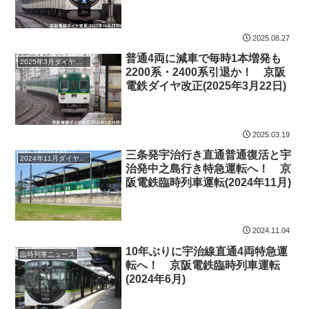
か！ 京阪電鉄ダイヤ変更(2025
年10月26日)
2025.08.27
普通4両に減車で毎時1本増発も
2025年3月ダイヤ改正
2200系・2400系引退か！ 京阪
電鉄ダイヤ改正(2025年3月22日)
2025.03.19
三条発宇治行き直通普通復活と宇
2024年11月ダイヤ改正
治発中之島行き特急運転へ！ 京
阪電鉄臨時列車運転(2024年11月)
2024.11.04
10年ぶりに宇治線直通4両特急運
臨時列車ニュース
転へ！ 京阪電鉄臨時列車運転
(2024年6月)