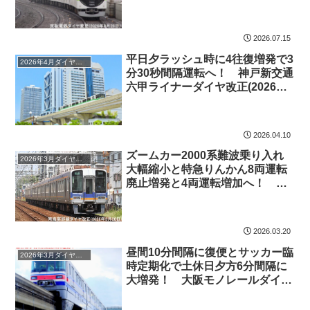
か！ 京阪電鉄ダイヤ変更(2026
年8月22日)
2026.07.15
平日夕ラッシュ時に4往復増発で3
2026年4月ダイヤ改正
分30秒間隔運転へ！ 神戸新交通
六甲ライナーダイヤ改正(2026年4
月13日)
2026.04.10
ズームカー2000系難波乗り入れ
2026年3月ダイヤ改正
大幅縮小と特急りんかん8両運転
廃止増発と4両運転増加へ！ 南
海高野線ダイヤ改正(2026年3月
28日)
2026.03.20
昼間10分間隔に復便とサッカー臨
2026年3月ダイヤ改正
時定期化で土休日夕方6分間隔に
大増発！ 大阪モノレールダイヤ
変更(2026年3月14日)