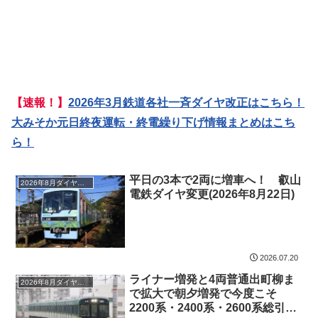
【速報！】
2026年3月鉄道各社一斉ダイヤ改正はこちら！
大みそか元日終夜運転・終電繰り下げ情報まとめはこち
ら！
平日の3本で2両に増車へ！ 叡山
2026年8月ダイヤ改正
電鉄ダイヤ変更(2026年8月22日)
2026.07.20
ライナー増発と4両普通出町柳ま
2026年8月ダイヤ改正
で拡大で朝夕増発で今度こそ
2200系・2400系・2600系総引退