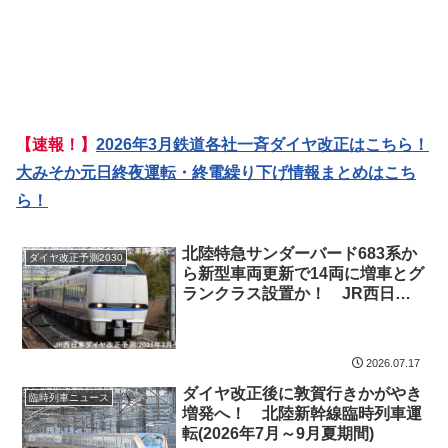
【速報！】
2026年3月鉄道各社一斉ダイヤ改正はこちら！
大みそか元日終夜運転・終電繰り下げ情報まとめはこち
ら！
北陸特急サンダーバード683系か
ダイヤ改正予測2030
ら新型車両更新で14両に増車とグ
ランクラス設置か！ JR西日本
ダイヤ改正予測(2031年3月予定)
2026.07.17
ダイヤ改正後に敦賀行きかがやき
臨時列車ニュース
増発へ！ 北陸新幹線臨時列車運
転(2026年7月～9月夏期間)