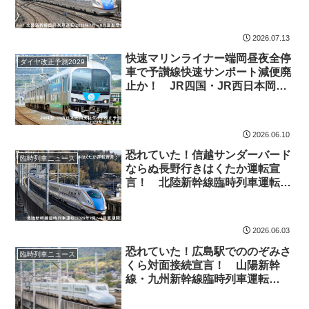
2026.07.13
快速マリンライナー端岡昼夜全停
ダイヤ改正予測2029
車で予讃線快速サンポート減便廃
止か！ JR四国・JR西日本岡山
支社ダイヤ改正予測(2029年以降
予定)
2026.06.10
恐れていた！信越サンダーバード
臨時列車ニュース
ならぬ長野行きはくたか運転宣
言！ 北陸新幹線臨時列車運転
(2026年7月～9月夏期間)
2026.06.03
恐れていた！広島駅でののぞみさ
臨時列車ニュース
くら対面接続宣言！ 山陽新幹
線・九州新幹線臨時列車運転
(2026年7月～9月夏期間)