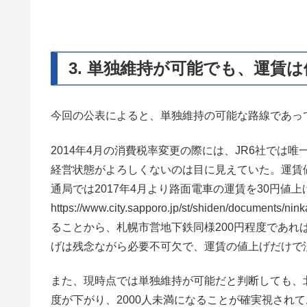
3. 単独維持が可能でも、運賃
今回の公表によると、単独維持の可能な路線であっ
2014年4月の消費税率変更の際には、JR6社で
経営状態がよろしくないのは目に見えていた。運賃
通局では2017年4月より路面電車の運賃を30円値上
https://www.city.sapporo.jp/st/shiden/docu
ることから、札幌市営地下鉄同様200円程度であ
げは残念ながら必要不可欠で、運賃の値上げだけで
また、現時点では単独維持が可能だと判断しても、
度が下がり、2000人未満になることが確実視され