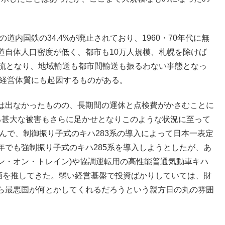
道内国鉄の34.4%が廃止されており、1960・70年代に無
道自体人口密度が低く、都市も10万人規模、札幌を除けば
主流となり、地域輸送も都市間輸送も振るわない事態となっ
の経営体質にも起因するものがある。
は出なかったものの、長期間の運休と点検費がかさむことに
る甚大な被害もさらに足かせとなりこのような状況に至って
組んで、制御振り子式のキハ283系の導入によって日本一表定
年でも強制振り子式のキハ285系を導入しようとしたが、あ
イン・オン・トレイン)や協調運転用の高性能普通気動車キハ
計画を推してきた。弱い経営基盤で投資ばかりしていては、財
ら最悪国が何とかしてくれるだろうという親方日の丸の雰囲