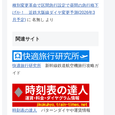
種別変更革命で区間急行設定で昼間の急行格下
げか！ 近鉄大阪線ダイヤ変更予測(2026年3
月予定)
に
名無し
より
関連サイト
快適旅行研究所
新幹線鉄道航空機旅行攻略ガ
イド
時刻表の達人
パターンダイヤや運賃情報