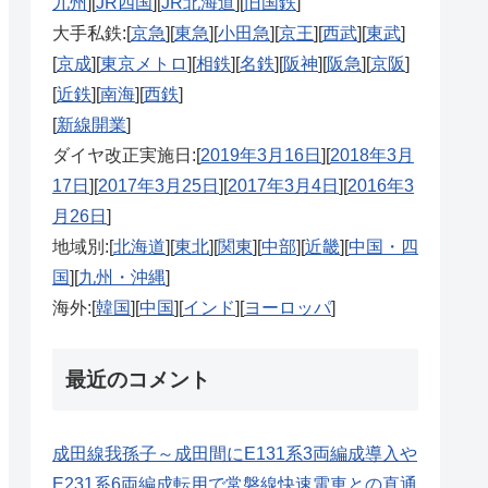
九州
][
JR四国
][
JR北海道
][
旧国鉄
]
大手私鉄:[
京急
][
東急
][
小田急
][
京王
][
西武
][
東武
]
[
京成
][
東京メトロ
][
相鉄
][
名鉄
][
阪神
][
阪急
][
京阪
]
[
近鉄
][
南海
][
西鉄
]
[
新線開業
]
ダイヤ改正実施日:[
2019年3月16日
][
2018年3月
17日
][
2017年3月25日
][
2017年3月4日
][
2016年3
月26日
]
地域別:[
北海道
][
東北
][
関東
][
中部
][
近畿
][
中国・四
国
][
九州・沖縄
]
海外:[
韓国
][
中国
][
インド
][
ヨーロッパ
]
最近のコメント
成田線我孫子～成田間にE131系3両編成導入や
E231系6両編成転用で常磐線快速電車との直通