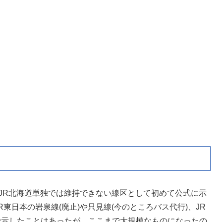
kmがJR北海道単独では維持できない線区として初めて公式に示
東日本の岩泉線(廃止)や只見線(今のところバス代行)、JR
)で示したことはあったが、ここまで大規模なものになったの