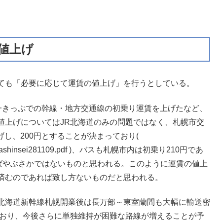
は値上げ
ても「必要に応じて運賃の値上げ」を行うとしている。
は唯一きっぷでの幹線・地方交通線の初乗り運賃を上げたなど、
値上げについてはJR北海道のみの問題ではなく、札幌市交
げし、200円とすることが決まっており(
ments/ninkashinsei281109.pdf )、バスも札幌市内は初乗り210円であ
ればやぶさかではないものと思われる。このように運賃の値上
済むのであれば致し方ないものだと思われる。
北海道新幹線札幌開業後は長万部～東室蘭間も大幅に輸送密
ており、今後さらに単独維持が困難な路線が増えることが予