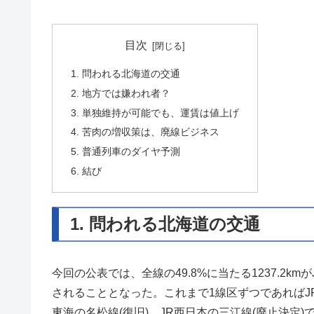
目次
1. 問われる北海道の交通
2. 地方では嫌われ者？
3. 単独維持が可能でも、運賃は値上げ
4. 苦肉の増収策は、廃線ビジネス
5. 普通列車のダイヤ予測
6. 結び
1. 問われる北海道の交通
今回の公表では、全線の49.8%に当たる1237.2
されることとなった。これまで1線区ずつであればJR
東海の名松線(復旧)、JR西日本の三江線(廃止決定