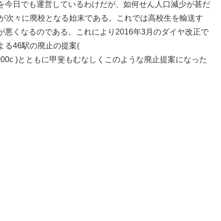
を今日でも運営しているわけだが、如何せん人口減少が甚だ
校が次々に廃校となる始末である。これでは高校生を輸送す
悪くなるのである。これにより2016年3月のダイヤ改正で
る46駅の廃止の提案(
dr/041/020/003000c )とともに甲斐もむなしくこのような廃止提案になった