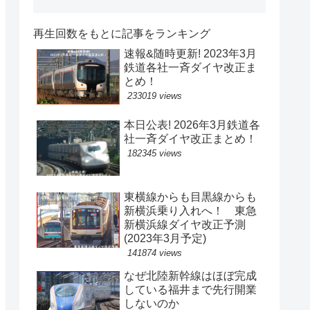
再生回数をもとに記事をランキング
速報&随時更新! 2023年3月
鉄道各社一斉ダイヤ改正ま
とめ！
233019 views
本日公表! 2026年3月鉄道各
社一斉ダイヤ改正まとめ！
182345 views
東横線からも目黒線からも
新横浜乗り入れへ！ 東急
新横浜線ダイヤ改正予測
(2023年3月予定)
141874 views
なぜ北陸新幹線はほぼ完成
している福井まで先行開業
しないのか