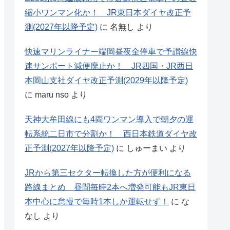
縮小ワンマン化か！ JR東日本ダイヤ改正予
測(2027年以降予定)
に
名無し
より
快速マリンライナー端岡昼夜全停車で予讃線快
速サンポート減便廃止か！ JR四国・JR西日
本岡山支社ダイヤ改正予測(2029年以降予定)
に
maru nso
より
天神大牟田線にも4両ワンマン導入で朝夕の運
転系統二日市で分割か！ 西日本鉄道ダイヤ改
正予測(2027年以降予定)
に
しゅーまい
より
JRから第三セクター転換した方が便利になる
路線まとめ 昼間毎時2本へ増発可能もJR東日
本中心に怠慢で毎時1本しか運転せず！
に
な
なし
より