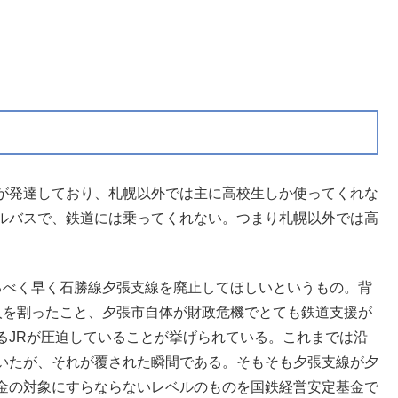
が発達しており、札幌以外では主に高校生しか使ってくれな
ルバスで、鉄道には乗ってくれない。つまり札幌以外では高
るべく早く石勝線夕張支線を廃止してほしいというもの。背
人を割ったこと、夕張市自体が財政危機でとても鉄道支援が
るJRが圧迫していることが挙げられている。これまでは沿
いたが、それが覆された瞬間である。そもそも夕張支線が夕
金の対象にすらならないレベルのものを国鉄経営安定基金で