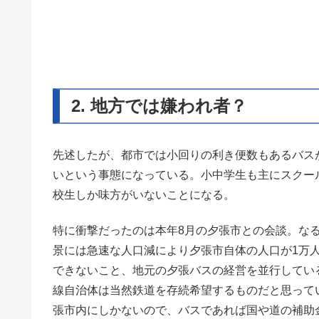
2. 地方では嫌われ者？
先述したが、都市では小回りの利き便数もあるバス
いという事態になっている。小中学生も主にスクー
校生しか味方がいないことになる。
特に衝撃だったのは本年8月の夕張市との会談。な
景には急速な人口減により夕張市自体の人口が1万
できないこと、地元の夕張バスの経営を並行してい
線自治体は当然鉄道を存続希望するものだと思って
張市内にしかないので、バスであれば国や道の補助