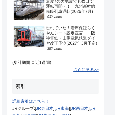
震度7の大地震でも数日で
運転再開へ！ 九州新幹線
臨時列車運転(2026年7月)
932 views
恐れていた！着席保証らく
やんシート設定宣言！ 阪
神電鉄・山陽電気鉄道ダイ
ヤ改正予測(2027年3月予定)
382 views
(集計期間 直近1週間)
さらに見る>>
索引
詳細索引はこちら！
JRグループ:[
JR東日本
][
JR東海
][
JR西日本
][
JR