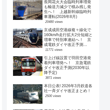
長岡花火大会臨時列車増発
も輸送力減少で積み残し発
生へ！ 上越新幹線臨時列
車運転(2026年8月)
20480 views
京成成田空港線複々線化で
160km/h走行拡大2分短縮と
増車で特別車連結へ！ 京
成電鉄ダイヤ改正予測
(2029年以降予定)
11771 views
引上げ線設置で羽田空港発
着列車増発へ！ 京急電鉄
ダイヤ改正予測(2030年以
降予定)
3871 views
本日公表! 2026年3月鉄道各
社一斉ダイヤ改正まとめ！
2500 views