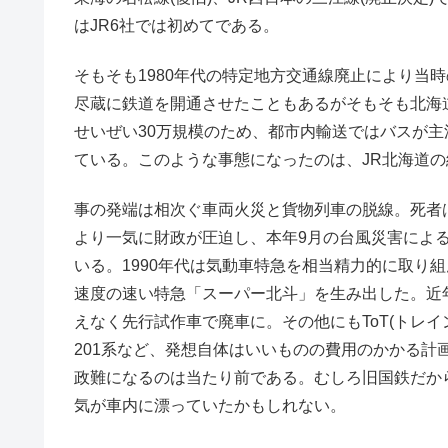
はJR6社では初めてである。
そもそも1980年代の特定地方交通線廃止により当時の
尽蔵に鉄道を開通させたこともあるがそもそも北海
せいぜい30万規模のため、都市内輸送ではバスが
ている。このような事態になったのは、JR北海道
事の発端は相次ぐ車両火災と貨物列車の脱線。死者
より一気に財政が圧迫し、本年9月の台風災害によ
いる。1990年代は気動車特急を相当精力的に取り
速度の速い特急「スーパー北斗」を生み出した。近
えなく先行試作車で廃車に。その他にもToT(トレ
201系など、発想自体はいいものの費用のかかる
政難になるのは当たり前である。むしろ旧国鉄だか
気が車内に漂っていたかもしれない。