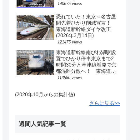
140675 views
恐れていた！東京～名古屋
間先着ひかり削減宣言！
東海道新幹線ダイヤ改正
(2026年3月14日)
121475 views
東海道新幹線南びわ湖駅設
置でひかり停車東京まで2
時間30分と草津線増発で京
都混雑分散へ！ 東海道新
幹線ダイヤ改正予測(2040
113580 views
年以降予定)
(2020年10月からの集計値)
さらに見る>>
週間人気記事一覧