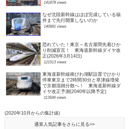
141878 views
なぜ北陸新幹線はほぼ完成している福
井まで先行開業しないのか
140681 views
恐れていた！東京～名古屋間先着ひか
り削減宣言！ 東海道新幹線ダイヤ改
正(2026年3月14日)
121513 views
東海道新幹線南びわ湖駅設置でひかり
停車東京まで2時間30分と草津線増発
で京都混雑分散へ！ 東海道新幹線ダ
イヤ改正予測(2040年以降予定)
113599 views
(2020年10月からの集計値)
通算人気記事をさらに見る>>