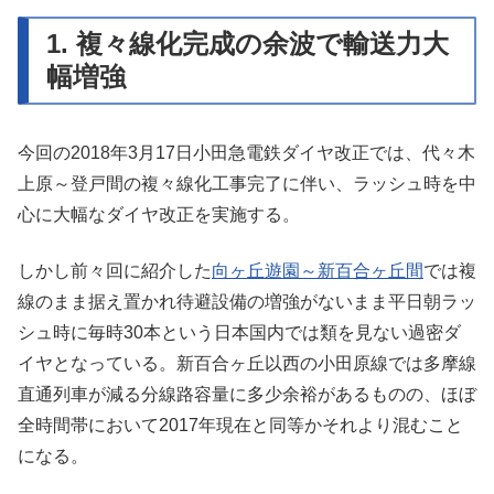
1. 複々線化完成の余波で輸送力大
幅増強
今回の2018年3月17日小田急電鉄ダイヤ改正では、代々木
上原～登戸間の複々線化工事完了に伴い、ラッシュ時を中
心に大幅なダイヤ改正を実施する。
しかし前々回に紹介した
向ヶ丘遊園～新百合ヶ丘間
では複
線のまま据え置かれ待避設備の増強がないまま平日朝ラッ
シュ時に毎時30本という日本国内では類を見ない過密ダ
イヤとなっている。新百合ヶ丘以西の小田原線では多摩線
直通列車が減る分線路容量に多少余裕があるものの、ほぼ
全時間帯において2017年現在と同等かそれより混むこと
になる。