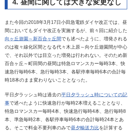
4. 昼間に関しては大きな変更なし
また今回の2018年3月17日小田急電鉄ダイヤ改正では、昼
間においてもダイヤ改正を実施するが、前々回に紹介した
向ヶ丘遊園～新百合ヶ丘間
でも述べたように、増発される
のは複々線化区間となる代々木上原～向ケ丘遊園間が中心
で、それ以外では目立った増発は行われない。そのため新
百合ヶ丘～町田間の昼間は特急ロマンスカー毎時3本、快
速急行毎時6本、急行毎時3本、各駅停車毎時6本の合計毎
時18本のまま変わりないこととなった。
平日夕ラッシュ時は過去の
平日夕ラッシュ時についての記
事
で述べたように快速急行が毎時2本増えることとなり、
特急ロマンスカー毎時4本、快速急行毎時4本、急行毎時8
本、準急毎時2本、各駅停車毎時6本の合計毎時24本とあ
る。そこで料金不要列車のみで
昼夕輸送力比
を計算する