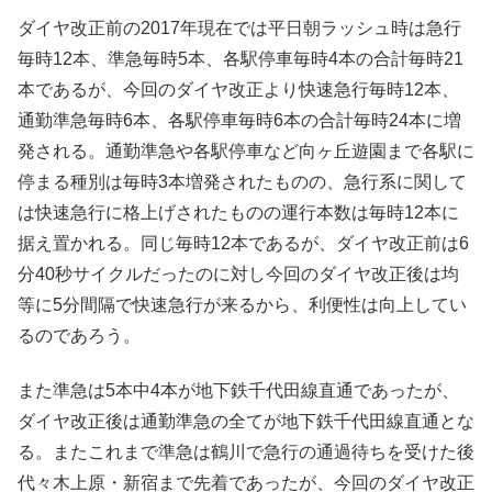
ダイヤ改正前の2017年現在では平日朝ラッシュ時は急行
毎時12本、準急毎時5本、各駅停車毎時4本の合計毎時21
本であるが、今回のダイヤ改正より快速急行毎時12本、
通勤準急毎時6本、各駅停車毎時6本の合計毎時24本に増
発される。通勤準急や各駅停車など向ヶ丘遊園まで各駅に
停まる種別は毎時3本増発されたものの、急行系に関して
は快速急行に格上げされたものの運行本数は毎時12本に
据え置かれる。同じ毎時12本であるが、ダイヤ改正前は6
分40秒サイクルだったのに対し今回のダイヤ改正後は均
等に5分間隔で快速急行が来るから、利便性は向上してい
るのであろう。
また準急は5本中4本が地下鉄千代田線直通であったが、
ダイヤ改正後は通勤準急の全てが地下鉄千代田線直通とな
る。またこれまで準急は鶴川で急行の通過待ちを受けた後
代々木上原・新宿まで先着であったが、今回のダイヤ改正