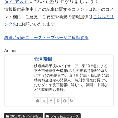
ダイヤ改正
について盛り上がりましょう！
情報提供募集中！この記事に関するコメントは以下のコメ
ント欄に、ご意見・ご要望や新規の情報提供は
こちらのリ
ンク先
にお願いいたします！
鉄道時刻表ニューストップページに移動する
Author
竹澤 瑞樹
鉄道業界予測のパイオニア。東武特急による
下今市分割併合構想(のちの東武特急500系リ
バティ)の発信者で、山形新幹線・秋田新幹線
特急料金改定の発起人。時刻表研究に長けて
おりダイヤ改正情報に詳しい。韓国・中国な
どの時刻表も発行。
2018年3月ダイヤ改正
ダイヤ改正ニュース