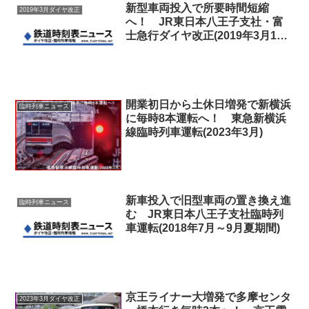
新型車両投入で所要時間短縮
2019年3月ダイヤ改正
へ！ JR東日本八王子支社・富
士急行ダイヤ改正(2019年3月16
日)
開業初日から土休日増発で新横浜
臨時列車ニュース
に毎時8本運転へ！ 東急新横浜
線臨時列車運転(2023年3月)
新車投入で旧型車両の置き換え進
臨時列車ニュース
む JR東日本八王子支社臨時列
車運転(2018年7月～9月夏期間)
京王ライナー大増発で多摩センタ
2023年3月ダイヤ改正