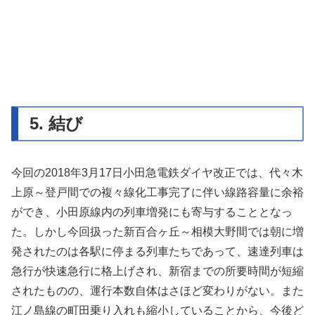
5. 結び
今回の2018年3月17日小田急電鉄ダイヤ改正では、代々木
上原～登戸間での複々線化工事完了に伴い線路容量に余裕
ができ、小田原線内の列車増発にも寄与することとなっ
た。しかし今回扱った新百合ヶ丘～相模大野間では朝に増
発されたのは各駅に停まる列車たちであって、速達列車は
急行が快速急行に格上げされ、新宿までの所要時間が短縮
されたものの、運行本数自体はさほど変わりがない。また
江ノ島線の町田乗り入れも縮小していることから、今後ど