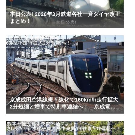
本日公表! 2026年3月鉄道各社一斉ダイヤ改正
まとめ！
京成成田空港線複々線化で160km/h走行拡大
2分短縮と増車で特別車連結へ！ 京成電鉄
ダイヤ改正予測(2029年以降予定)