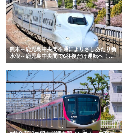
熊本～鹿児島中央間不通によりさしあたり新
水俣～鹿児島中央間で6往復だけ運転へ！
九州新幹線臨時ダイヤ運転(2026年8月)