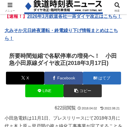
メニュー
検索
【速報！】
2026年3月鉄道各社一斉ダイヤ改正はこちら！
大みそか元日終夜運転・終電繰り下げ情報まとめはこち
ら！
所要時間短縮で各駅停車の増発へ！ 小田
急小田原線ダイヤ改正(2018年3月17日)
X
Facebook
はてブ
LINE
コピー
622回閲覧
2018.04.02
2022.08.21
小田急電鉄は11月1日、プレスリリースにて2018年3月に
代々木上原～登戸間の複々線化工事事業が完了することを