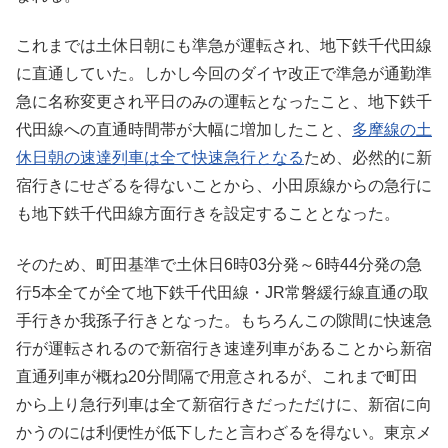
これまでは土休日朝にも準急が運転され、地下鉄千代田線
に直通していた。しかし今回のダイヤ改正で準急が通勤準
急に名称変更され平日のみの運転となったこと、地下鉄千
代田線への直通時間帯が大幅に増加したこと、
多摩線の土
休日朝の速達列車は全て快速急行となる
ため、必然的に新
宿行きにせざるを得ないことから、小田原線からの急行に
も地下鉄千代田線方面行きを設定することとなった。
そのため、町田基準で土休日6時03分発～6時44分発の急
行5本全てが全て地下鉄千代田線・JR常磐緩行線直通の取
手行きか我孫子行きとなった。もちろんこの隙間に快速急
行が運転されるので新宿行き速達列車があることから新宿
直通列車が概ね20分間隔で用意されるが、これまで町田
から上り急行列車は全て新宿行きだっただけに、新宿に向
かうのには利便性が低下したと言わざるを得ない。東京メ