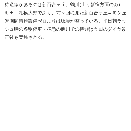
待避線があるのは新百合ヶ丘、鶴川(上り新宿方面のみ)、
町田、相模大野であり、前々回に見た新百合ヶ丘→向ケ丘
遊園間待避設備ゼロよりは環境が整っている。平日朝ラッ
シュ時の各駅停車・準急の鶴川での待避は今回のダイヤ改
正後も実施される。