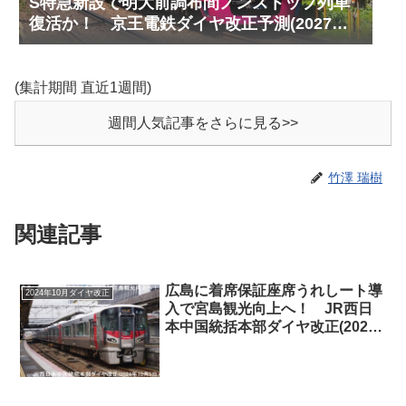
S特急新設で明大前調布間ノンストップ列車
復活か！ 京王電鉄ダイヤ改正予測(2027年
以降予定)
(集計期間 直近1週間)
週間人気記事をさらに見る>>
竹澤 瑞樹
関連記事
広島に着席保証座席うれしート導
2024年10月ダイヤ改正
入で宮島観光向上へ！ JR西日
本中国統括本部ダイヤ改正(2024
年10月5日)