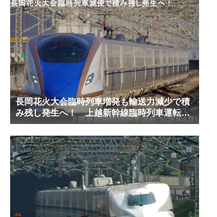
長岡花火大会臨時列車増発も輸送力減少で積
み残し発生へ！ 上越新幹線臨時列車運転
(2026年8月)