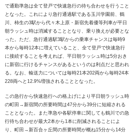
で通勤準急は全て登戸で快速急行の待ち合わせを行うこと
となった。これにより急行通過駅である玉川学園前、鶴
川、柿生の3駅から代々木上原・新宿先着優等列車が平日
朝ラッシュ時は消滅することとなり、乗り換えが必要とな
った。ただ、急行通過駅3駅からの乗車チャンスは毎時9
本から毎時12本に増えていること、全て登戸で快速急行
に接続することを考えれば、平日朝ラッシュ時は5分おき
に新宿に行けるチャンスがあるというのは利点だと思われ
る。なお、輸送力については毎時21本202両から毎時24本
228両へと12.9%増強されることとなった。
この急行から快速急行への格上げにより平日朝ラッシュ時
の町田→新宿間の所要時間は47分から39分に短縮される
こととなった。また準急や各駅停車に関しても鶴川での急
行待ち合わせが最大2本から1本に削減されることによ
り、町田→新百合ヶ丘間の所要時間が概ね15分から14分