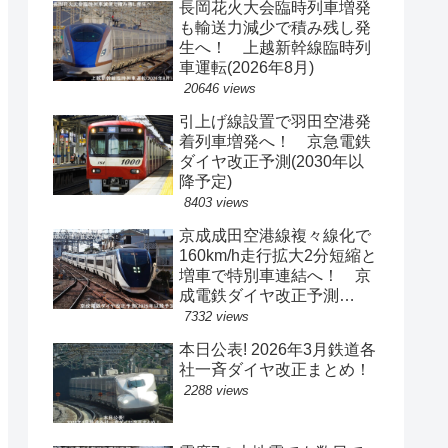
長岡花火大会臨時列車増発
も輸送力減少で積み残し発
生へ！ 上越新幹線臨時列
車運転(2026年8月)
20646 views
引上げ線設置で羽田空港発
着列車増発へ！ 京急電鉄
ダイヤ改正予測(2030年以
降予定)
8403 views
京成成田空港線複々線化で
160km/h走行拡大2分短縮と
増車で特別車連結へ！ 京
成電鉄ダイヤ改正予測
(2029年以降予定)
7332 views
本日公表! 2026年3月鉄道各
社一斉ダイヤ改正まとめ！
2288 views