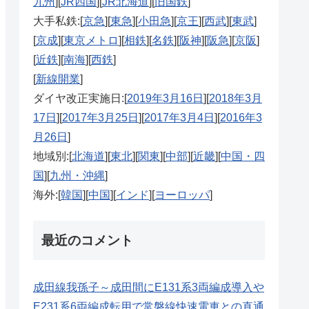
九州
][
JR四国
][
JR北海道
][
旧国鉄
]
大手私鉄:[
京急
][
東急
][
小田急
][
京王
][
西武
][
東武
]
[
京成
][
東京メトロ
][
相鉄
][
名鉄
][
阪神
][
阪急
][
京阪
]
[
近鉄
][
南海
][
西鉄
]
[
新線開業
]
ダイヤ改正実施日:[
2019年3月16日
][
2018年3月
17日
][
2017年3月25日
][
2017年3月4日
][
2016年3
月26日
]
地域別:[
北海道
][
東北
][
関東
][
中部
][
近畿
][
中国・四
国
][
九州・沖縄
]
海外:[
韓国
][
中国
][
インド
][
ヨーロッパ
]
最近のコメント
成田線我孫子～成田間にE131系3両編成導入や
E231系6両編成転用で常磐線快速電車との直通