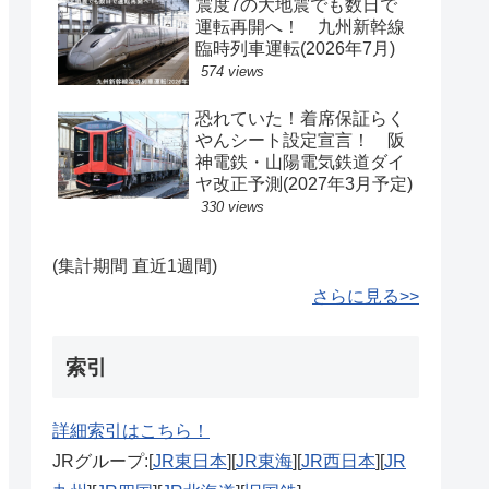
震度7の大地震でも数日で
運転再開へ！ 九州新幹線
臨時列車運転(2026年7月)
574 views
恐れていた！着席保証らく
やんシート設定宣言！ 阪
神電鉄・山陽電気鉄道ダイ
ヤ改正予測(2027年3月予定)
330 views
(集計期間 直近1週間)
さらに見る>>
索引
詳細索引はこちら！
JRグループ:[
JR東日本
][
JR東海
][
JR西日本
][
JR