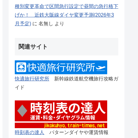
種別変更革命で区間急行設定で昼間の急行格下
げか！ 近鉄大阪線ダイヤ変更予測(2026年3
月予定)
に
名無し
より
関連サイト
快適旅行研究所
新幹線鉄道航空機旅行攻略ガ
イド
時刻表の達人
パターンダイヤや運賃情報