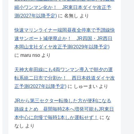
縮小ワンマン化か！ JR東日本ダイヤ改正予
測(2027年以降予定)
に
名無し
より
快速マリンライナー端岡昼夜全停車で予讃線快
速サンポート減便廃止か！ JR四国・JR西日
本岡山支社ダイヤ改正予測(2029年以降予定)
に
maru nso
より
天神大牟田線にも4両ワンマン導入で朝夕の運
転系統二日市で分割か！ 西日本鉄道ダイヤ改
正予測(2027年以降予定)
に
しゅーまい
より
JRから第三セクター転換した方が便利になる
路線まとめ 昼間毎時2本へ増発可能もJR東日
本中心に怠慢で毎時1本しか運転せず！
に
な
なし
より