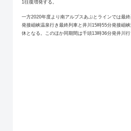
1往復増発する。
一方2020年度より南アルプスあぷとラインでは最終
発接岨峡温泉行き最終列車と井川15時55分発接岨峡温
休となる。このほか同期間は千頭13時36分発井川