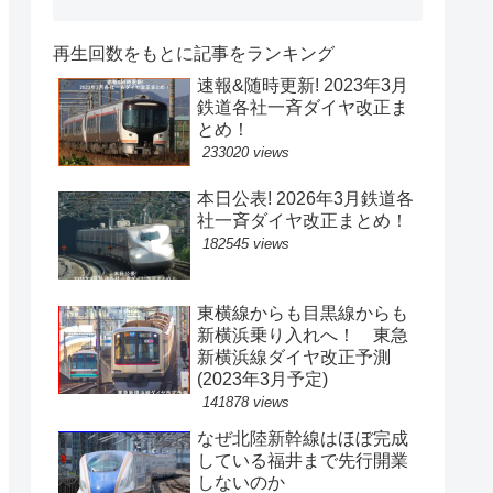
再生回数をもとに記事をランキング
速報&随時更新! 2023年3月
鉄道各社一斉ダイヤ改正ま
とめ！
233020 views
本日公表! 2026年3月鉄道各
社一斉ダイヤ改正まとめ！
182545 views
東横線からも目黒線からも
新横浜乗り入れへ！ 東急
新横浜線ダイヤ改正予測
(2023年3月予定)
141878 views
なぜ北陸新幹線はほぼ完成
している福井まで先行開業
しないのか