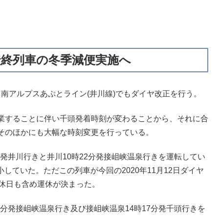
最終列車の冬季減便実施へ
は、南アルプスあぷとライン(井川線)でもダイヤ改正を行う。
業することに伴い千頭発着時刻が変わることから、それに合
そのほかにも大幅な時刻変更を行っている。
分発井川行きと井川10時22分発接岨峡温泉行きを運転してい
小していた。ただこの列車が今回の2020年11月12日ダイヤ
土休日も含め運休が決まった。
1分発接岨峡温泉行き及び接岨峡温泉14時17分発千頭行きを