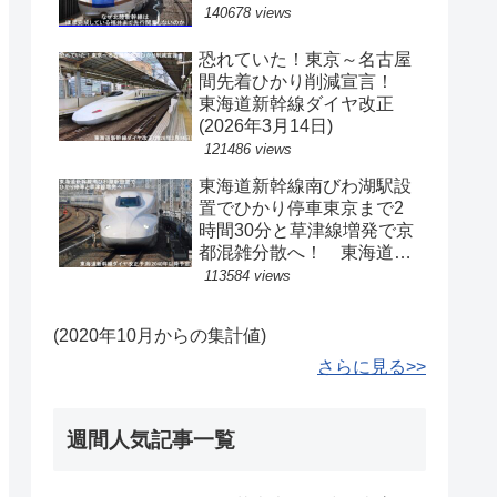
140678 views
恐れていた！東京～名古屋
間先着ひかり削減宣言！
東海道新幹線ダイヤ改正
(2026年3月14日)
121486 views
東海道新幹線南びわ湖駅設
置でひかり停車東京まで2
時間30分と草津線増発で京
都混雑分散へ！ 東海道新
幹線ダイヤ改正予測(2040
113584 views
年以降予定)
(2020年10月からの集計値)
さらに見る>>
週間人気記事一覧