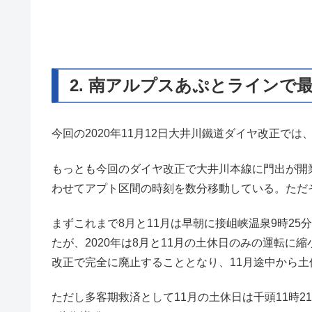
2. 南アルプスあぷとラインで
今回の2020年11月12日大井川鐵道ダイヤ改正で
もっとも今回のダイヤ改正で大井川本線に門出が開
わせてアプト区間の時刻を数分移動している。ただ
まずこれまで8月と11月は早朝に接岨峡温泉9時25
たが、2020年は8月と11月の土休日のみの運転に縮
改正で完全に廃止することとなり、11月途中から
ただし多客期救済として11月の土休日は千頭11時2