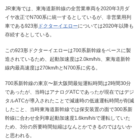
JR東海では、東海道新幹線の全営業車両を2020年3月ダ
イヤ改正でN700系に統一するとしているが、非営業用列
車である923形
ドクターイエロー
については2020年以降も
存続するとしている。
この923形ドクターイエローは700系新幹線をベースに製
造されているため、起動加速度は2.0km/h/s、東海道新幹
線内最高速度は270km/hとN700系に劣る。
700系新幹線の東京〜新大阪間最短運転時間は2時間30分
であったが、当時はアナログATCであったが現在ではデジ
タルATCが導入されたことで減速時の低速運転時間が削減
したこと、当時東海道新幹線では保安装置の面で300系新
幹線に合わせ全列車起動加速度1.6km/h/sで運転していた
ため、3分の所要時間短縮はなんとかできるのではないか
と思われる。