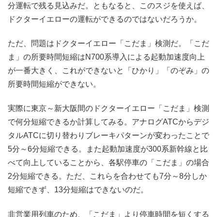
分運転で残る見込みだ。ともなると、このスジを使えば、
ドクターイエローの運転ができるのではないだろうか。
ただ、問題はドクターイエロー「こだま」検測だ。「こだ
ま」の所要時間短縮はN700系導入による起動加速度向上
が一番大きく、これができないと「ひかり」「のぞみ」の
所要時間短縮ができない。
実際に東京～新大阪間のドクターイエロー「こだま」検測
で何分短縮できるか計算してみる。アナログATCからデジ
タルATCに切り替わりブレーキパターンが変わったことで
5分～6分短縮できる。また起動加速度が300系新幹線と比
べて向上していることから、各駅停車の「こだま」の場合
2分短縮できる。ただ、これらを合わせても7分～8分しか
短縮できず、13分短縮はできないのだ。
非営業用列車のため、「こだま」より停車時間を短くする