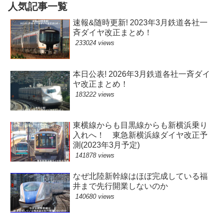
人気記事一覧
速報&随時更新! 2023年3月鉄道各社一
斉ダイヤ改正まとめ！
233024 views
本日公表! 2026年3月鉄道各社一斉ダイ
ヤ改正まとめ！
183222 views
東横線からも目黒線からも新横浜乗り
入れへ！ 東急新横浜線ダイヤ改正予
測(2023年3月予定)
141878 views
なぜ北陸新幹線はほぼ完成している福
井まで先行開業しないのか
140680 views