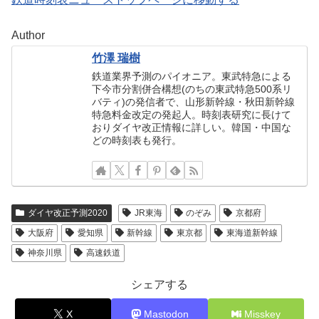
Author
竹澤 瑞樹
鉄道業界予測のパイオニア。東武特急による
下今市分割併合構想(のちの東武特急500系リ
バティ)の発信者で、山形新幹線・秋田新幹線
特急料金改定の発起人。時刻表研究に長けて
おりダイヤ改正情報に詳しい。韓国・中国な
どの時刻表も発行。
ダイヤ改正予測2020
JR東海
のぞみ
京都府
大阪府
愛知県
新幹線
東京都
東海道新幹線
神奈川県
高速鉄道
シェアする
X
Mastodon
Misskey