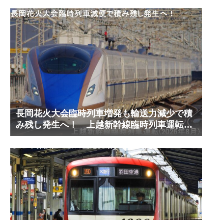
長岡花火大会臨時列車増発も輸送力減少で積
み残し発生へ！ 上越新幹線臨時列車運転
(2026年8月)