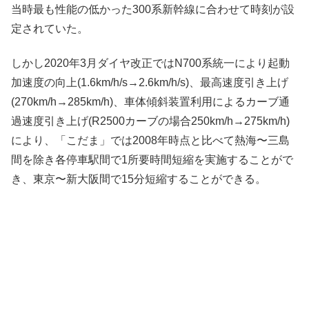
当時最も性能の低かった300系新幹線に合わせて時刻が設
定されていた。
しかし2020年3月ダイヤ改正ではN700系統一により起動
加速度の向上(1.6km/h/s→2.6km/h/s)、最高速度引き上げ
(270km/h→285km/h)、車体傾斜装置利用によるカーブ通
過速度引き上げ(R2500カーブの場合250km/h→275km/h)
により、「こだま」では2008年時点と比べて熱海〜三島
間を除き各停車駅間で1所要時間短縮を実施することがで
き、東京〜新大阪間で15分短縮することができる。