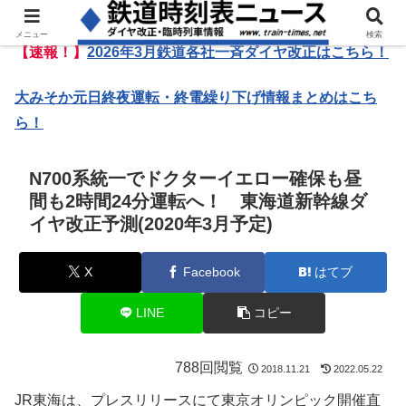
メニュー
検索
【速報！】
2026年3月鉄道各社一斉ダイヤ改正はこちら！
大みそか元日終夜運転・終電繰り下げ情報まとめはこち
ら！
N700系統一でドクターイエロー確保も昼
間も2時間24分運転へ！ 東海道新幹線ダ
イヤ改正予測(2020年3月予定)
X
Facebook
はてブ
LINE
コピー
788回閲覧
2018.11.21
2022.05.22
JR東海は、プレスリリースにて東京オリンピック開催直