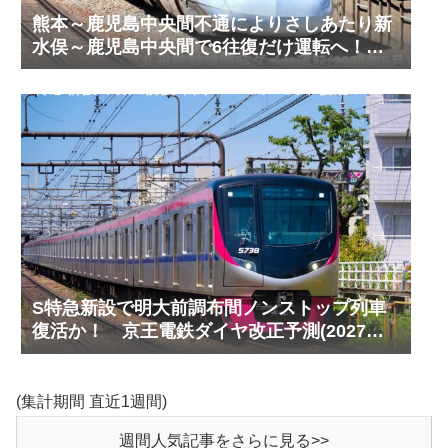
熊本～鹿児島中央間不通によりさしあたり新
水俣～鹿児島中央間で6往復だけ運転へ！
九州新幹線臨時ダイヤ運転(2026年8月)
S特急新設で明大前調布間ノンストップ列車
復活か！ 京王電鉄ダイヤ改正予測(2027年
以降予定)
(集計期間 直近1週間)
週間人気記事をさらに見る>>