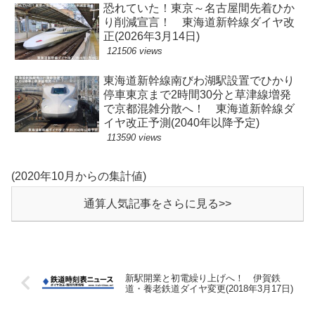
恐れていた！東京～名古屋間先着ひか
り削減宣言！ 東海道新幹線ダイヤ改
正(2026年3月14日)
121506 views
東海道新幹線南びわ湖駅設置でひかり
停車東京まで2時間30分と草津線増発
で京都混雑分散へ！ 東海道新幹線ダ
イヤ改正予測(2040年以降予定)
113590 views
(2020年10月からの集計値)
通算人気記事をさらに見る>>
新駅開業と初電繰り上げへ！ 伊賀鉄
道・養老鉄道ダイヤ変更(2018年3月17日)