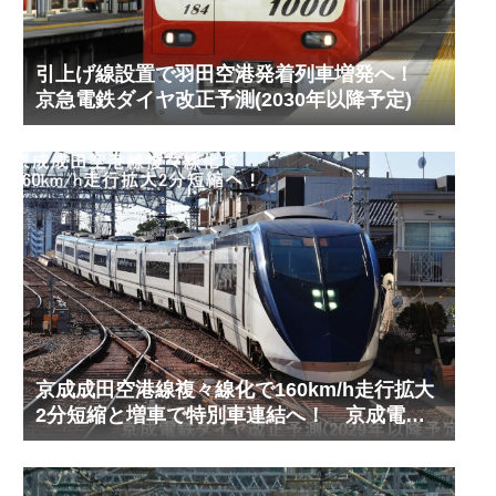
引上げ線設置で羽田空港発着列車増発へ！
京急電鉄ダイヤ改正予測(2030年以降予定)
京成成田空港線複々線化で160km/h走行拡大
2分短縮と増車で特別車連結へ！ 京成電鉄
ダイヤ改正予測(2029年以降予定)