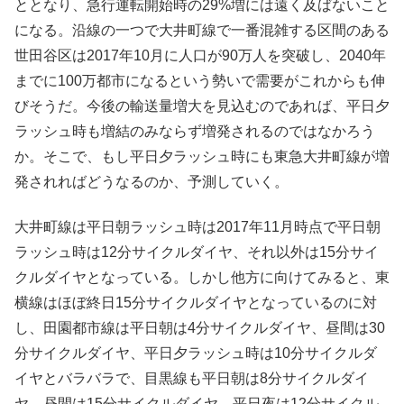
ととなり、急行運転開始時の29%増には遠く及ばないこと
になる。沿線の一つで大井町線で一番混雑する区間のある
世田谷区は2017年10月に人口が90万人を突破し、2040年
までに100万都市になるという勢いで需要がこれからも伸
びそうだ。今後の輸送量増大を見込むのであれば、平日夕
ラッシュ時も増結のみならず増発されるのではなかろう
か。そこで、もし平日夕ラッシュ時にも東急大井町線が増
発されればどうなるのか、予測していく。
大井町線は平日朝ラッシュ時は2017年11月時点で平日朝
ラッシュ時は12分サイクルダイヤ、それ以外は15分サイ
クルダイヤとなっている。しかし他方に向けてみると、東
横線はほぼ終日15分サイクルダイヤとなっているのに対
し、田園都市線は平日朝は4分サイクルダイヤ、昼間は30
分サイクルダイヤ、平日夕ラッシュ時は10分サイクルダ
イヤとバラバラで、目黒線も平日朝は8分サイクルダイ
ヤ、昼間は15分サイクルダイヤ、平日夜は12分サイクル