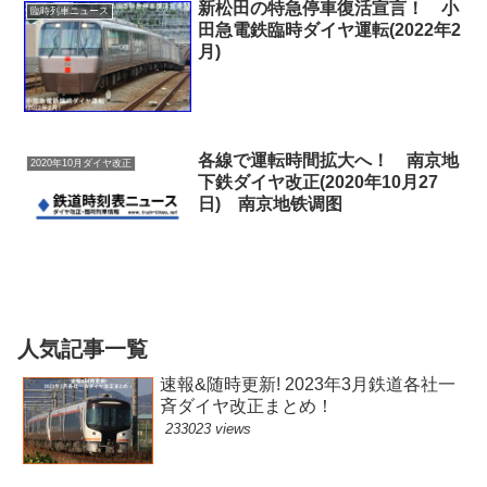
新松田の特急停車復活宣言！ 小
臨時列車ニュース
田急電鉄臨時ダイヤ運転(2022年2
月)
各線で運転時間拡大へ！ 南京地
2020年10月ダイヤ改正
下鉄ダイヤ改正(2020年10月27
日) 南京地铁调图
人気記事一覧
速報&随時更新! 2023年3月鉄道各社一
斉ダイヤ改正まとめ！
233023 views