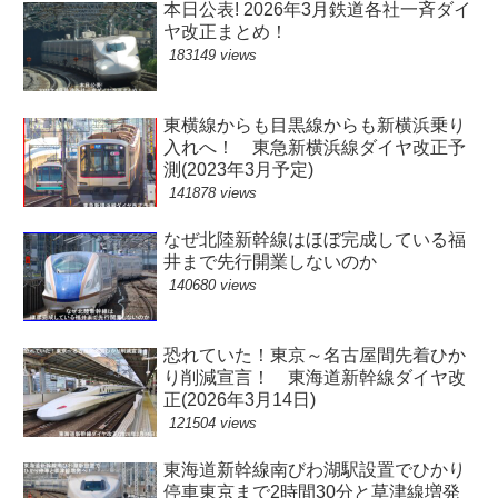
本日公表! 2026年3月鉄道各社一斉ダイ
ヤ改正まとめ！
183149 views
東横線からも目黒線からも新横浜乗り
入れへ！ 東急新横浜線ダイヤ改正予
測(2023年3月予定)
141878 views
なぜ北陸新幹線はほぼ完成している福
井まで先行開業しないのか
140680 views
恐れていた！東京～名古屋間先着ひか
り削減宣言！ 東海道新幹線ダイヤ改
正(2026年3月14日)
121504 views
東海道新幹線南びわ湖駅設置でひかり
停車東京まで2時間30分と草津線増発