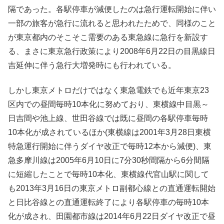
隔であった。各駅停車が減便したのは急行運転開始に伴い
一部の旅客が急行に流れると思われたためで、同様のこと
が東京都内のそこそこ需要のある東急線に急行を新設す
る、まさに東京急行政策により2008年6月22日の目黒線日
吉延伸に伴う急行大増発時にも行われている。
しかし東京メトロだけではなく東急電鉄でも近年東京23
区内での昼間毎時10本化に努めており、東横線中目黒～
日吉間や池上線、世田谷線では既に昼間の各駅停車毎時
10本化が成されているほか(東横線は2001年3月28日東横
特急運行開始に伴うダイヤ改正で毎時12本から減便)、東
急多摩川線は2005年6月10日に7分30秒間隔から6分間隔
に短縮したことで毎時10本化、東横線代官山駅に関して
も2013年3月16日の東京メトロ副都心線との直通運転開始
と日比谷線との直通運転終了により各駅停車の毎時10本
化が成され、田園都市線は2014年6月22日ダイヤ改正で昼