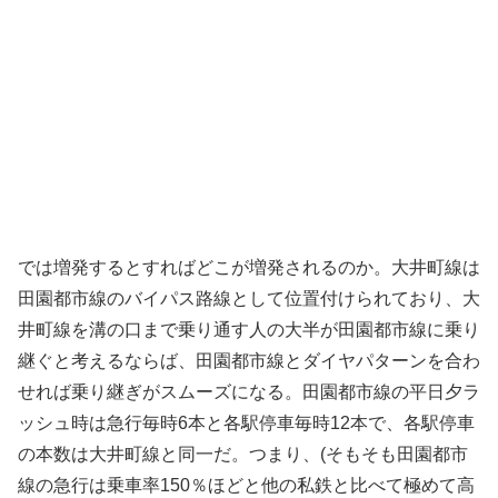
では増発するとすればどこが増発されるのか。大井町線は
田園都市線のバイパス路線として位置付けられており、大
井町線を溝の口まで乗り通す人の大半が田園都市線に乗り
継ぐと考えるならば、田園都市線とダイヤパターンを合わ
せれば乗り継ぎがスムーズになる。田園都市線の平日夕ラ
ッシュ時は急行毎時6本と各駅停車毎時12本で、各駅停車
の本数は大井町線と同一だ。つまり、(そもそも田園都市
線の急行は乗車率150％ほどと他の私鉄と比べて極めて高