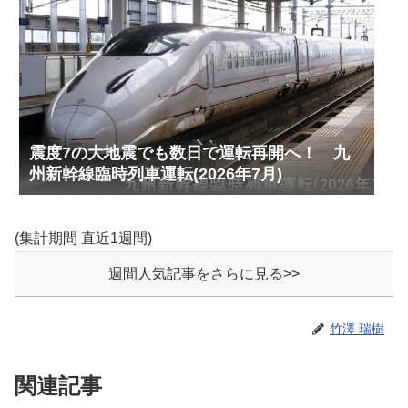
震度7の大地震でも数日で運転再開へ！ 九
州新幹線臨時列車運転(2026年7月)
(集計期間 直近1週間)
週間人気記事をさらに見る>>
竹澤 瑞樹
関連記事