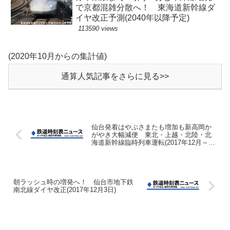
で京都混雑分散へ！ 東海道新幹線ダ
イヤ改正予測(2040年以降予定)
113590 views
(2020年10月からの集計値)
通算人気記事をさらに見る>>
仙台発着はやぶさまたも増加も新高岡か
がやき大幅減便 東北・上越・北陸・北
海道新幹線臨時列車運転(2017年12月～2
月冬期間)
朝ラッシュ時の増発へ！ 仙台市地下鉄
南北線ダイヤ改正(2017年12月3日)