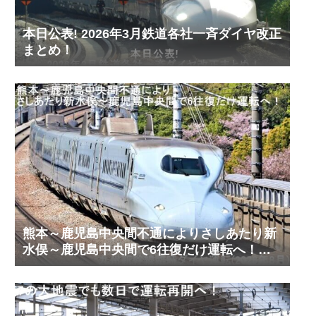
本日公表! 2026年3月鉄道各社一斉ダイヤ改正
まとめ！
熊本～鹿児島中央間不通によりさしあたり新
水俣～鹿児島中央間で6往復だけ運転へ！
九州新幹線臨時ダイヤ運転(2026年8月)