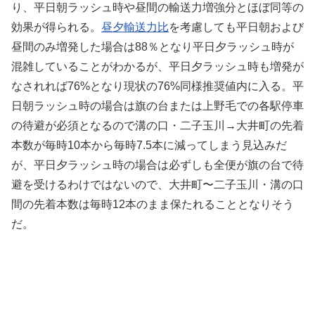
り、平日朝ラッシュ時や昼間の輸送力増強分とほぼ同等の
効果が得られる。
昼夕輸送力比
を考慮しても平日朝および
昼間のみ増発した場合は88％となり平日夕ラッシュ時が
混雑していることがわかるが、平日夕ラッシュ時も増発が
なされれば76%となり現状の76%同様推奨値内に入る。平
日朝ラッシュ時の場合は旗の台または上野毛での各駅停車
の待避が必須となるので溝の口・二子玉川→大井町の先着
本数が毎時10本から毎時7.5本に減ってしまう見込みだ
が、平日夕ラッシュ時の場合は必ずしも全便が旗の台で待
避を受けるわけではないので、大井町〜二子玉川・溝の口
間の先着本数は毎時12本のまま保たれることとなりそう
だ。