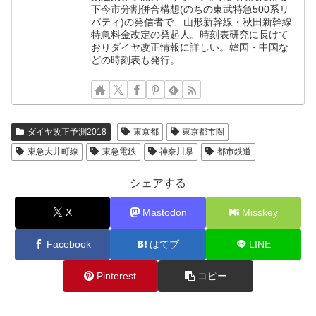
下今市分割併合構想(のちの東武特急500系リ
バティ)の発信者で、山形新幹線・秋田新幹線
特急料金改定の発起人。時刻表研究に長けて
おりダイヤ改正情報に詳しい。韓国・中国な
どの時刻表も発行。
ダイヤ改正予測2018
東京都
東京都市圏
東急大井町線
東急電鉄
神奈川県
都市鉄道
シェアする
X
Mastodon
Misskey
Facebook
はてブ
LINE
Pinterest
コピー