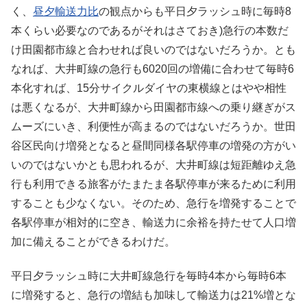
く、
昼夕輸送力比
の観点からも平日夕ラッシュ時に毎時8
本くらい必要なのであるがそれはさておき)急行の本数だ
け田園都市線と合わせれば良いのではないだろうか。とも
なれば、大井町線の急行も6020回の増備に合わせて毎時6
本化すれば、15分サイクルダイヤの東横線とはやや相性
は悪くなるが、大井町線から田園都市線への乗り継ぎがス
ムーズにいき、利便性が高まるのではないだろうか。世田
谷区民向け増発となると昼間同様各駅停車の増発の方がい
いのではないかとも思われるが、大井町線は短距離ゆえ急
行も利用できる旅客がたまたま各駅停車が来るために利用
することも少なくない。そのため、急行を増発することで
各駅停車が相対的に空き、輸送力に余裕を持たせて人口増
加に備えることができるわけだ。
平日夕ラッシュ時に大井町線急行を毎時4本から毎時6本
に増発すると、急行の増結も加味して輸送力は21%増とな