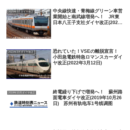
中央線快速・青梅線グリーン車営
2025年3月ダイヤ改正
業開始と南武線増発へ！ JR東
日本八王子支社ダイヤ改正(2025
年3月15日)
恐れていた！VSEの離脱宣言！
2022年3月ダイヤ改正
小田急電鉄特急ロマンスカーダイ
ヤ改正(2022年3月12日)
終電繰り下げで増発へ！ 蘇州路
2019年10月ダイヤ改正
面電車ダイヤ改正(2019年10月26
日) 苏州有轨电车1号线调图