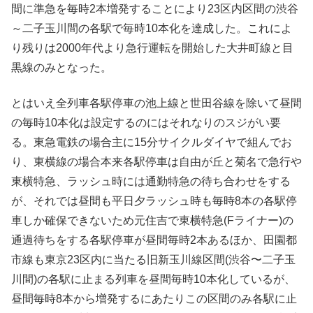
間に準急を毎時2本増発することにより23区内区間の渋谷
～二子玉川間の各駅で毎時10本化を達成した。これによ
り残りは2000年代より急行運転を開始した大井町線と目
黒線のみとなった。
とはいえ全列車各駅停車の池上線と世田谷線を除いて昼間
の毎時10本化は設定するのにはそれなりのスジがい要
る。東急電鉄の場合主に15分サイクルダイヤで組んでお
り、東横線の場合本来各駅停車は自由が丘と菊名で急行や
東横特急、ラッシュ時には通勤特急の待ち合わせをする
が、それでは昼間も平日夕ラッシュ時も毎時8本の各駅停
車しか確保できないため元住吉で東横特急(Fライナー)の
通過待ちをする各駅停車が昼間毎時2本あるほか、田園都
市線も東京23区内に当たる旧新玉川線区間(渋谷〜二子玉
川間)の各駅に止まる列車を昼間毎時10本化しているが、
昼間毎時8本から増発するにあたりこの区間のみ各駅に止