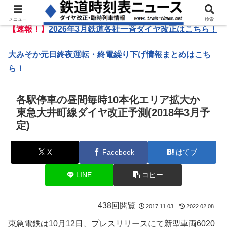
メニュー
検索
【速報！】
2026年3月鉄道各社一斉ダイヤ改正はこちら！
大みそか元日終夜運転・終電繰り下げ情報まとめはこち
ら！
各駅停車の昼間毎時10本化エリア拡大か
東急大井町線ダイヤ改正予測(2018年3月予
定)
X
Facebook
はてブ
LINE
コピー
438回閲覧
2017.11.03
2022.02.08
東急電鉄は10月12日、プレスリリースにて新型車両6020