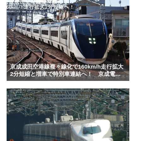
京成成田空港線複々線化で160km/h走行拡大
2分短縮と増車で特別車連結へ！ 京成電鉄
ダイヤ改正予測(2029年以降予定)