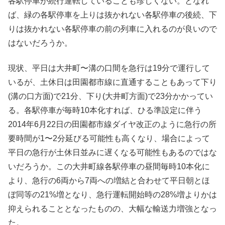
各駅停車が続行運転していることも珍しくない。となれ
ば、緑の各駅停車を上りは抜かれない各駅停車の後続、下
りは抜かれない各駅停車の前の列車に入れるのが良いので
はないだろうか。
現状、平日は大井町〜溝の口間を急行は19分で運行して
いるが、土休日は田園都市線に直通することもあって下り
(溝の口方面)で21分、下り(大井町方面)で23分かかってい
る。各駅停車が毎時10本化すれば、ひる準設定に伴う
2014年6月22日の田園都市線ダイヤ改正のように急行の所
要時間が1〜2分延びる可能性も高くなり、場合によって
平日の急行が土休日並みに遅くなる可能性もあるのではな
いだろうか。この大井町線各駅停車の昼間毎時10本化に
より、急行の6両から7両への増結と合わせて平日朝とほ
ぼ同等の21%増となり、急行運転開始時の28%増よりかは
抑えられることとなったものの、大幅な輸送力増強となっ
た。