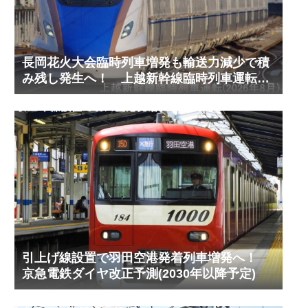
長岡花火大会臨時列車増発も輸送力減少で積
み残し発生へ！ 上越新幹線臨時列車運転
(2026年8月)
引上げ線設置で羽田空港発着列車増発へ！
京急電鉄ダイヤ改正予測(2030年以降予定)