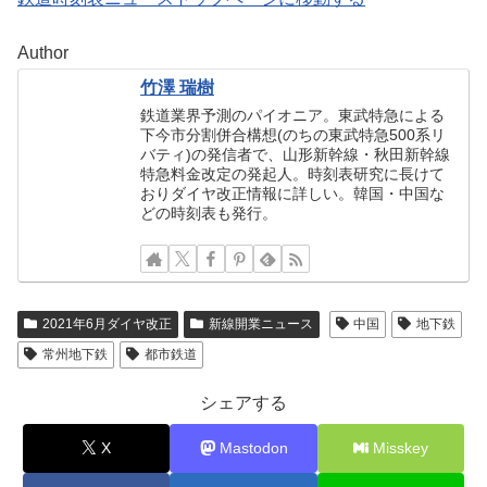
Author
竹澤 瑞樹
鉄道業界予測のパイオニア。東武特急による
下今市分割併合構想(のちの東武特急500系リ
バティ)の発信者で、山形新幹線・秋田新幹線
特急料金改定の発起人。時刻表研究に長けて
おりダイヤ改正情報に詳しい。韓国・中国な
どの時刻表も発行。
2021年6月ダイヤ改正
新線開業ニュース
中国
地下鉄
常州地下鉄
都市鉄道
シェアする
X
Mastodon
Misskey