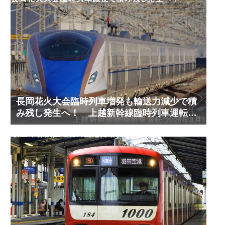
長岡花火大会臨時列車増発も輸送力減少で積
み残し発生へ！ 上越新幹線臨時列車運転
(2026年8月)