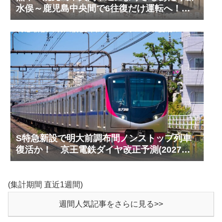
水俣～鹿児島中央間で6往復だけ運転へ！
九州新幹線臨時ダイヤ運転(2026年8月)
S特急新設で明大前調布間ノンストップ列車
復活か！ 京王電鉄ダイヤ改正予測(2027年
以降予定)
(集計期間 直近1週間)
週間人気記事をさらに見る>>