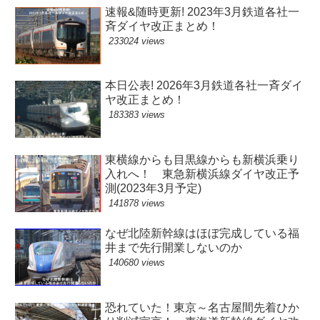
速報&随時更新! 2023年3月鉄道各社一
斉ダイヤ改正まとめ！
233024 views
本日公表! 2026年3月鉄道各社一斉ダイ
ヤ改正まとめ！
183383 views
東横線からも目黒線からも新横浜乗り
入れへ！ 東急新横浜線ダイヤ改正予
測(2023年3月予定)
141878 views
なぜ北陸新幹線はほぼ完成している福
井まで先行開業しないのか
140680 views
恐れていた！東京～名古屋間先着ひか