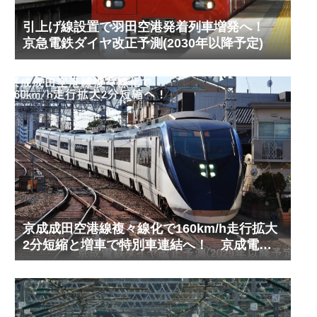
引上げ線設置で羽田空港発着列車増発へ！
京急電鉄ダイヤ改正予測(2030年以降予定)
京成成田空港線複々線化で160km/h走行拡大
2分短縮と増車で特別車連結へ！ 京成電鉄
ダイヤ改正予測(2029年以降予定)