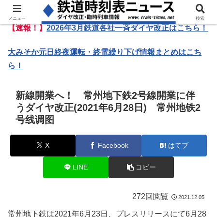
メニュー
検索
【速報！】
2026年3月鉄道各社一斉ダイヤ改正はこちら！
大みそか元日終夜運転・終電繰り下げ情報まとめはこち
ら！
新線開業へ！ 常州地下鉄2号線開業に伴
うダイヤ改正(2021年6月28日) 常州地铁2
号线调图
X
Facebook
はてブ
LINE
コピー
272回閲覧
2021.12.05
常州地下鉄は2021年6月23日、プレスリリースにて6月28