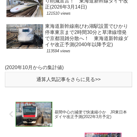
り削減宣言！ 東海道新幹線ダイヤ改
正(2026年3月14日)
121510 views
東海道新幹線南びわ湖駅設置でひかり
停車東京まで2時間30分と草津線増発
で京都混雑分散へ！ 東海道新幹線ダ
イヤ改正予測(2040年以降予定)
113594 views
(2020年10月からの集計値)
通算人気記事をさらに見る>>
昼間中心の減便で快速縮小か JR東日本
ダイヤ改正予測(2022年3月予定)