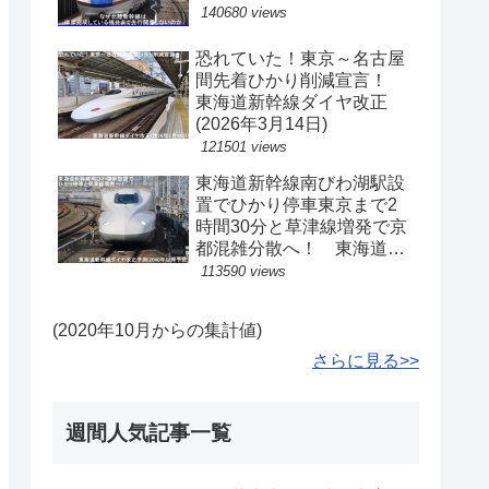
140680 views
恐れていた！東京～名古屋
間先着ひかり削減宣言！
東海道新幹線ダイヤ改正
(2026年3月14日)
121501 views
東海道新幹線南びわ湖駅設
置でひかり停車東京まで2
時間30分と草津線増発で京
都混雑分散へ！ 東海道新
幹線ダイヤ改正予測(2040
113590 views
年以降予定)
(2020年10月からの集計値)
さらに見る>>
週間人気記事一覧