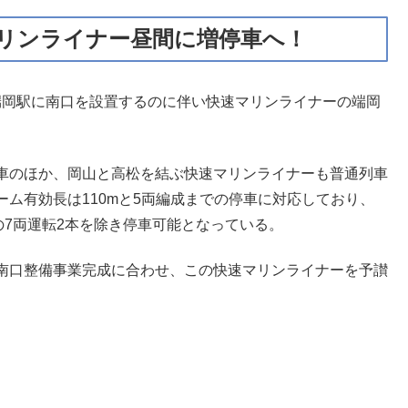
マリンライナー昼間に増停車へ！
線端岡駅に南口を設置するのに伴い快速マリンライナーの端岡
車のほか、岡山と高松を結ぶ快速マリンライナーも普通列車
ム有効長は110mと5両編成までの停車に対応しており、
の7両運転2本を除き停車可能となっている。
南口整備事業完成に合わせ、この快速マリンライナーを予讃