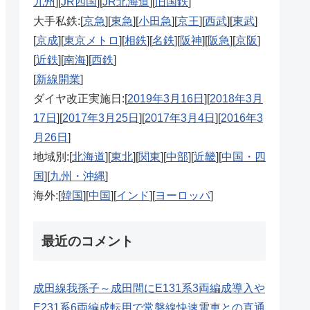
九州
][
JR四国
][
JR北海道
][
旧国鉄
]
大手私鉄:[
京急
][
東急
][
小田急
][
京王
][
西武
][
東武
]
[
京成
][
東京メトロ
][
相鉄
][
名鉄
][
阪神
][
阪急
][
京阪
]
[
近鉄
][
南海
][
西鉄
]
[
新線開業
]
ダイヤ改正実施日:[
2019年3月16日
][
2018年3月
17日
][
2017年3月25日
][
2017年3月4日
][
2016年3
月26日
]
地域別:[
北海道
][
東北
][
関東
][
中部
][
近畿
][
中国・四
国
][
九州・沖縄
]
海外:[
韓国
][
中国
][
インド
][
ヨーロッパ
]
最近のコメント
成田線我孫子～成田間にE131系3両編成導入や
E231系6両編成転用で常磐線快速電車との直通