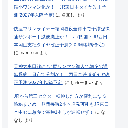
縮小ワンマン化か！ JR東日本ダイヤ改正予
測(2027年以降予定)
に
名無し
より
快速マリンライナー端岡昼夜全停車で予讃線快
速サンポート減便廃止か！ JR四国・JR西日
本岡山支社ダイヤ改正予測(2029年以降予定)
に
maru nso
より
天神大牟田線にも4両ワンマン導入で朝夕の運
転系統二日市で分割か！ 西日本鉄道ダイヤ改
正予測(2027年以降予定)
に
しゅーまい
より
JRから第三セクター転換した方が便利になる
路線まとめ 昼間毎時2本へ増発可能もJR東日
本中心に怠慢で毎時1本しか運転せず！
に
な
なし
より