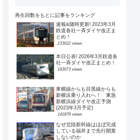
再生回数をもとに記事をランキング
速報&随時更新! 2023年3月
鉄道各社一斉ダイヤ改正ま
とめ！
233022 views
本日公表! 2026年3月鉄道各
社一斉ダイヤ改正まとめ！
183073 views
東横線からも目黒線からも
新横浜乗り入れへ！ 東急
新横浜線ダイヤ改正予測
(2023年3月予定)
141878 views
なぜ北陸新幹線はほぼ完成
している福井まで先行開業
しないのか