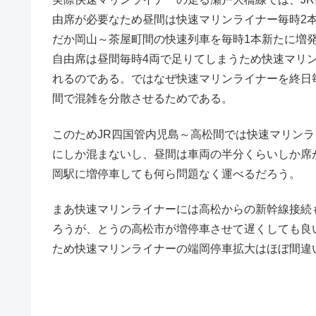
由席が必要なため昼間は快速マリンライナー毎時2
だか岡山～茶屋町間の快速列車を毎時1本新たに増
自由席は昼間毎時4両で足りてしまうため快速マリ
れるのである。ではなぜ快速マリンライナーを終日
間で混雑を分散させるためである。
このためJR四国管内児島～高松間では快速マリン
にしか混まないし、昼間は車両の半分くらいしか席
岡駅に増停車しても何ら問題なく運べるだろう。
まあ快速マリンライナーには高松からの新幹線接続
ろうが、とうの高松市が増停車させて遅くしても良
ため快速マリンライナーの端岡停車拡大はほぼ間違