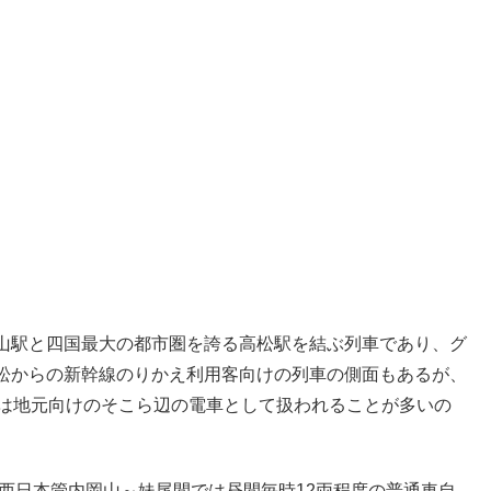
山駅と四国最大の都市圏を誇る高松駅を結ぶ列車であり、グ
松からの新幹線のりかえ利用客向けの列車の側面もあるが、
態は地元向けのそこら辺の電車として扱われることが多いの
西日本管内岡山～妹尾間では昼間毎時12両程度の普通車自