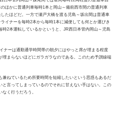
本のほかに普通列車毎時1本と岡山～備前西市間の普通列車
発したほどだ。一方で瀬戸大橋を渡る児島～坂出間は普通車
ンライナーを毎時2本から毎時1本に減便しても何とか運びき
毎時2本運転しているかというと、JR西日本管内岡山～児島
ライナーは通勤通学時間帯の朝夕にはやっと席が埋まる程度
が埋まらないほどにガラガラなのである。このため予讃線端
も兼ねているため所要時間を短縮したいという思惑もあるだ
いと言ってしまっているのでそれに甘えない手はない。この
いなく行うだろう。