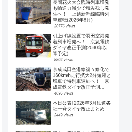
長岡花火大会臨時列車増発
も輸送力減少で積み残し発
生へ！ 上越新幹線臨時列
車運転(2026年8月)
20776 views
引上げ線設置で羽田空港発
着列車増発へ！ 京急電鉄
ダイヤ改正予測(2030年以
降予定)
8804 views
京成成田空港線複々線化で
160km/h走行拡大2分短縮と
増車で特別車連結へ！ 京
成電鉄ダイヤ改正予測
(2029年以降予定)
4096 views
本日公表! 2026年3月鉄道各
社一斉ダイヤ改正まとめ！
2449 views