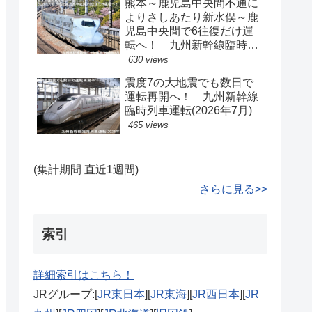
熊本～鹿児島中央間不通に
よりさしあたり新水俣～鹿
児島中央間で6往復だけ運
転へ！ 九州新幹線臨時ダ
イヤ運転(2026年8月)
630 views
震度7の大地震でも数日で
運転再開へ！ 九州新幹線
臨時列車運転(2026年7月)
465 views
(集計期間 直近1週間)
さらに見る>>
索引
詳細索引はこちら！
JRグループ:[
JR東日本
][
JR東海
][
JR西日本
][
JR