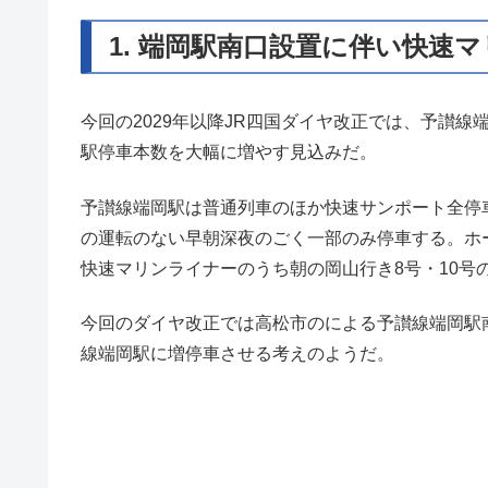
1. 端岡駅南口設置に伴い快速
今回の2029年以降JR四国ダイヤ改正では、予讃
駅停車本数を大幅に増やす見込みだ。
予讃線端岡駅は普通列車のほか快速サンポート全停
の運転のない早朝深夜のごく一部のみ停車する。ホー
快速マリンライナーのうち朝の岡山行き8号・10号
今回のダイヤ改正では高松市のによる予讃線端岡駅
線端岡駅に増停車させる考えのようだ。