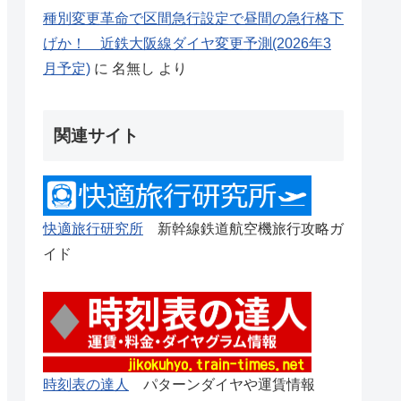
種別変更革命で区間急行設定で昼間の急行格下
げか！ 近鉄大阪線ダイヤ変更予測(2026年3
月予定)
に
名無し
より
関連サイト
快適旅行研究所
新幹線鉄道航空機旅行攻略ガ
イド
時刻表の達人
パターンダイヤや運賃情報