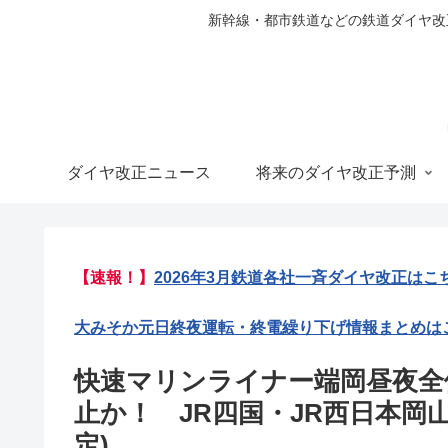
新幹線・都市鉄道などの鉄道ダイヤ改正の
ダイヤ改正ニュース
将来のダイヤ改正予測
【速報！】
2026年3月鉄道各社一斉ダイヤ改正はこ
大みそか元日終夜運転・終電繰り下げ情報まとめは
快速マリンライナー端岡昼夜全
止か！ JR四国・JR西日本岡山
定)