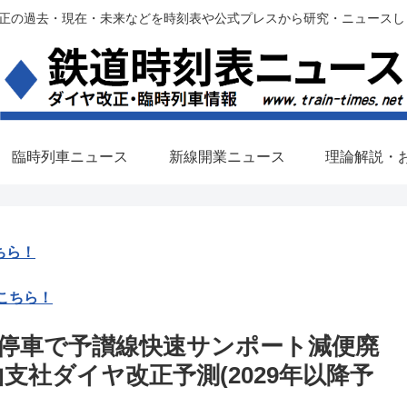
過去・現在・未来などを時刻表や公式プレスから研究・ニュースします。(铁路调
臨時列車ニュース
新線開業ニュース
理論解説・
ちら！
こちら！
停車で予讃線快速サンポート減便廃
支社ダイヤ改正予測(2029年以降予