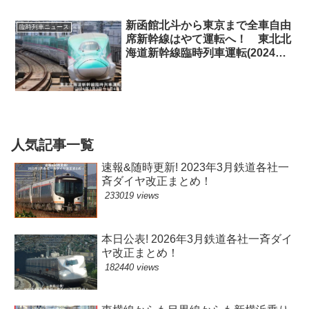
新函館北斗から東京まで全車自由
臨時列車ニュース
席新幹線はやて運転へ！ 東北北
海道新幹線臨時列車運転(2024年1
月3日～1月5日)
人気記事一覧
速報&随時更新! 2023年3月鉄道各社一
斉ダイヤ改正まとめ！
233019 views
本日公表! 2026年3月鉄道各社一斉ダイ
ヤ改正まとめ！
182440 views