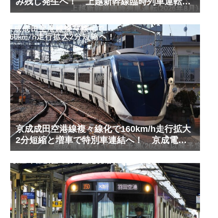
み残し発生へ！ 上越新幹線臨時列車運転
(2026年8月)
京成成田空港線複々線化で160km/h走行拡大
2分短縮と増車で特別車連結へ！ 京成電鉄
ダイヤ改正予測(2029年以降予定)