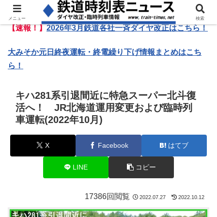
メニュー
検索
【速報！】
2026年3月鉄道各社一斉ダイヤ改正はこちら！
大みそか元日終夜運転・終電繰り下げ情報まとめはこち
ら！
キハ281系引退間近に特急スーパー北斗復
活へ！ JR北海道運用変更および臨時列
車運転(2022年10月)
X
Facebook
はてブ
LINE
コピー
17386回閲覧
2022.07.27
2022.10.12