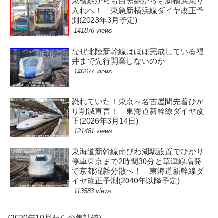
東横線からも目黒線からも新横浜乗り
入れへ！ 東急新横浜線ダイヤ改正予
測(2023年3月予定)
141876 views
なぜ北陸新幹線はほぼ完成している福
井まで先行開業しないのか
140677 views
恐れていた！東京～名古屋間先着ひか
り削減宣言！ 東海道新幹線ダイヤ改
正(2026年3月14日)
121481 views
東海道新幹線南びわ湖駅設置でひかり
停車東京まで2時間30分と草津線増発
で京都混雑分散へ！ 東海道新幹線ダ
イヤ改正予測(2040年以降予定)
113583 views
(2020年10月からの集計値)