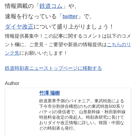
情報満載の「
鉄道コム
」や、
速報を行なっている「
twitter
」で、
ダイヤ改正
について盛り上がりましょう！
情報提供募集中！この記事に関するコメントは以下のコメ
ント欄に、ご意見・ご要望や新規の情報提供は
こちらのリ
ンク先
にお願いいたします！
鉄道時刻表ニューストップページに移動する
Author
竹澤 瑞樹
鉄道業界予測のパイオニア。東武特急による
下今市分割併合構想(のちの東武特急500系リ
バティ)の発信者で、山形新幹線・秋田新幹線
特急料金改定の発起人。時刻表研究に長けて
おりダイヤ改正情報に詳しい。韓国・中国な
どの時刻表も発行。