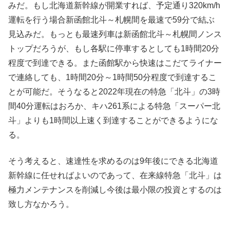
みだ。もし北海道新幹線が開業すれば、予定通り320km/h
運転を行う場合新函館北斗～札幌間を最速で59分で結ぶ
見込みだ。もっとも最速列車は新函館北斗～札幌間ノンス
トップだろうが、もし各駅に停車するとしても1時間20分
程度で到達できる。また函館駅から快速はこだてライナー
で連絡しても、1時間20分～1時間50分程度で到達するこ
とが可能だ。そうなると2022年現在の特急「北斗」の3時
間40分運転はおろか、キハ261系による特急「スーパー北
斗」よりも1時間以上速く到達することができるようにな
る。
そう考えると、速達性を求めるのは9年後にできる北海道
新幹線に任せればよいのであって、在来線特急「北斗」は
極力メンテナンスを削減し今後は最小限の投資とするのは
致し方なかろう。