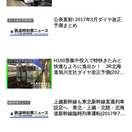
公表直前! 2017年3月ダイヤ改正
ダイヤ改正予測2017
予測まとめ
H100形集中投入で特快きたみと
ダイヤ改正予測2021
快速なよろに進出か！ JR北海
道旭川支社ダイヤ改正予測(2021
年3月予定)
上越新幹線も東北新幹線直通列車
臨時列車ニュース
設定へ 東北・上越・北陸・北海
道新幹線臨時列車運転(2017年7月
～9月夏期間)