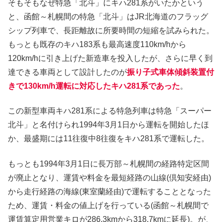
そもそもなぜ特急「北斗」にキハ281系がいたかという
と、函館～札幌間の特急「北斗」はJR北海道のフラッグ
シップ列車で、長距離故に所要時間の短縮を試みられた。
もっとも既存のキハ183系も最高速度110km/hから
120km/hに引き上げた新造車を投入したが、さらに早く到
達できる車両として設計したのが
振り子式車体傾斜装置付
きで130km/h運転に対応したキハ281系であった
。
この新型車両キハ281系による特急列車は特急「スーパー
北斗」と名付けられ1994年3月1日から運転を開始したほ
か、最盛期には11往復中8往復をキハ281系で運転した。
もっとも1994年3月1日に長万部～札幌間の経路特定区間
が廃止となり、運賃や料金を最短経路の山線(倶知安経由)
から走行経路の海線(東室蘭経由)で運転することとなった
ため、運賃・料金の値上げを行っている(函館～札幌間で
運賃算定用営業キロが286.3kmから318.7kmに延長)。が、