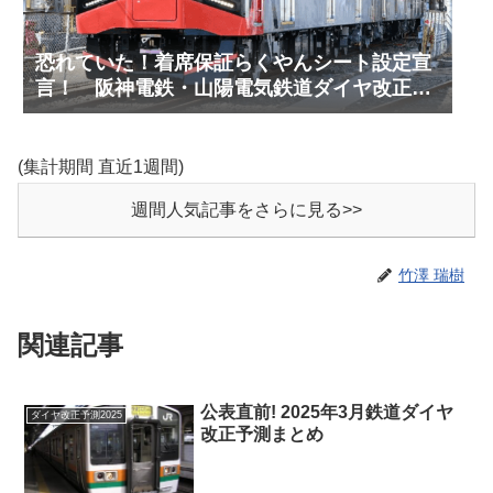
恐れていた！着席保証らくやんシート設定宣
言！ 阪神電鉄・山陽電気鉄道ダイヤ改正予
測(2027年3月予定)
(集計期間 直近1週間)
週間人気記事をさらに見る>>
竹澤 瑞樹
関連記事
公表直前! 2025年3月鉄道ダイヤ
ダイヤ改正予測2025
改正予測まとめ