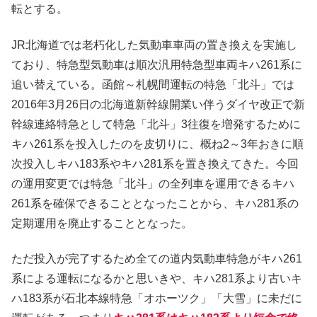
転とする。
JR北海道では老朽化した気動車車両の置き換えを実施し
ており、特急型気動車は順次汎用特急型車両キハ261系に
追い替えている。函館～札幌間運転の特急「北斗」では
2016年3月26日の北海道新幹線開業い伴うダイヤ改正で新
幹線連絡特急として特急「北斗」3往復を増発するために
キハ261系を投入したのを皮切りに、概ね2～3年おきに順
次投入しキハ183系やキハ281系を置き換えてきた。今回
の運用変更では特急「北斗」の全列車を運用できるキハ
261系を確保できることとなったことから、キハ281系の
定期運用を廃止することとなった。
ただ投入が完了するため全ての道内気動車特急がキハ261
系による運転になるかと思いきや、キハ281系より古いキ
ハ183系が石北本線特急「オホーツク」「大雪」に未だに