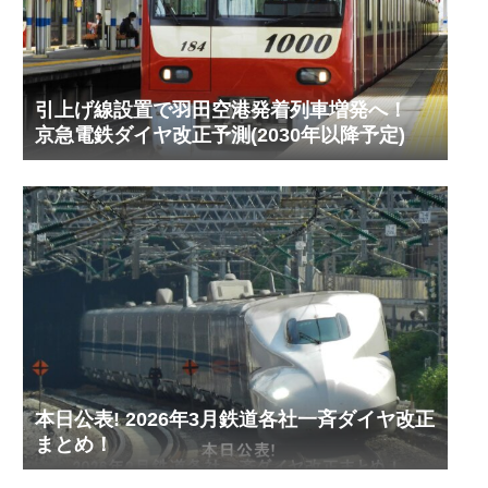
引上げ線設置で羽田空港発着列車増発へ！
京急電鉄ダイヤ改正予測(2030年以降予定)
本日公表! 2026年3月鉄道各社一斉ダイヤ改正
まとめ！