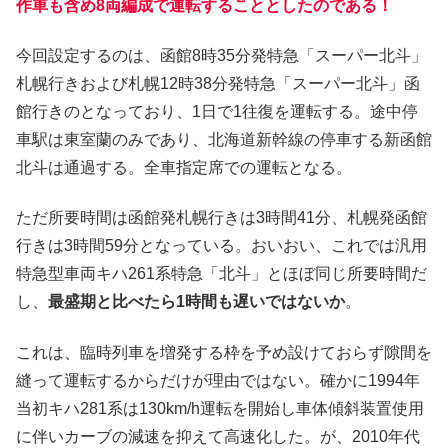
作車も含め8両編成で運転することとしたのである！
今回設定するのは、函館8時35分発特急「スーパー北斗」
札幌行きおよび札幌12時38分発特急「スーパー北斗」函
館行きのとなっており、1日で1往復を運転する。途中停
車駅は東室蘭のみであり、北海道新幹線の停車する新函館
北斗は通過する。全車指定席での運転となる。
ただ所要時間は函館発札幌行きは3時間41分、札幌発函館
行きは3時間59分となっている。おいおい、これでは汎用
特急型車両キハ261系特急「北斗」とほぼ同じ所要時間だ
し、
最盛期と比べたら1時間も遅いではないか
。
これは、臨時列車を増発する枠を予め設けておらず隙間を
縫って運転するからだけが理由ではない。確かに1994年
当初キハ281系は130km/h運転を開始し車体傾斜装置使用
に伴いカーブの減速を抑えて高速化した。が、2010年代