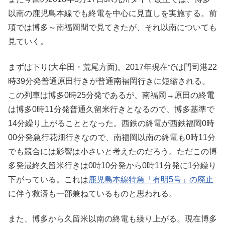
以南の鹿児島本線でも終電を中心に見直しを実施する。前
項では博多～南福岡間で見てきたが、それ以南についても
見ていく。
まずは下り(大牟田・荒尾方面)。2017年現在では門司港22
時39分発普通原田行きが普通南福岡行きに短縮される。
この列車は博多0時25分発であるが、南福岡→原田の終電
は博多0時11分発普通久留米行きとなるので、博多基準で
14分繰り上がることとなった。西鉄の終電が西鉄福岡0時
00分発急行花畑行きなので、南福岡以南の終電も0時11分
でも競合には影響は小さいと考えたのだろう。ただこの博
多発最終久留米行きは0時10分発から0時11分発に1分繰り
下がっている。これは
鹿児島本線特急「有明5号」の廃止
に伴う救済も一部兼ねているものと思われる。
また、博多から久留米以南の終電も繰り上がる。現在博多