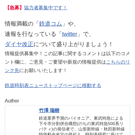
【急募】
協力者募集中です！
情報満載の「
鉄道コム
」や、
速報を行なっている「
twitter
」で、
ダイヤ改正
について盛り上がりましょう！
情報提供募集中！この記事に関するコメントは以下のコメ
ント欄に、ご意見・ご要望や新規の情報提供は
こちらのリ
ンク先
にお願いいたします！
鉄道時刻表ニューストップページに移動する
Author
竹澤 瑞樹
鉄道業界予測のパイオニア。東武特急による
下今市分割併合構想(のちの東武特急500系リ
バティ)の発信者で、山形新幹線・秋田新幹線
特急料金改定の発起人。時刻表研究に長けて