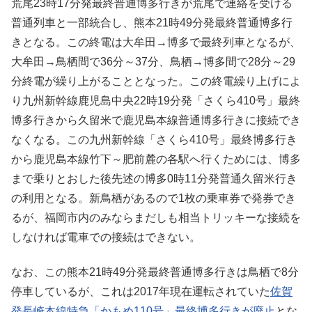
荒尾23時17分発最終普通博多行きが荒尾で連絡を受ける
普通列車と一部統合し、熊本21時49分発最終普通博多行
きとなる。この終電は大牟田→博多で最終列車となるが、
大牟田→鳥栖間で36分～37分、鳥栖→博多間で28分～29
分終電が繰り上がることとなった。この終電繰り上げによ
り九州新幹線鹿児島中央22時19分発「さくら410号」最終
博多行きから久留米で鹿児島本線普通博多行きに接続でき
なくなる。この九州新幹線「さくら410号」最終博多行き
から鹿児島本線竹下～肥前麓の各駅へ行くためには、博多
まで乗りとおした後先述の博多0時11分発普通久留米行き
の利用となる。新鳥栖があるので1枚の乗車券で発券でき
るが、福岡市内のみならまだしも相当トリッキーな接続を
しなければ電車での接続はできない。
なお、この熊本21時49分発最終普通博多行きは鳥栖で8分
停車しているが、これは2017年現在運転されていた
佐賀
発長崎本線特急「かもめ110号」最終博多行きが廃止
とな