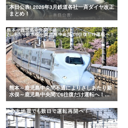
本日公表! 2026年3月鉄道各社一斉ダイヤ改正
まとめ！
熊本～鹿児島中央間不通によりさしあたり新
水俣～鹿児島中央間で6往復だけ運転へ！
九州新幹線臨時ダイヤ運転(2026年8月)