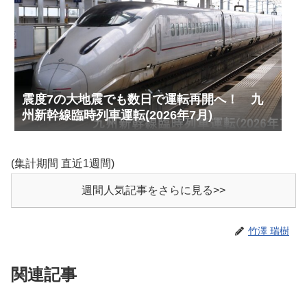
震度7の大地震でも数日で運転再開へ！ 九
州新幹線臨時列車運転(2026年7月)
(集計期間 直近1週間)
週間人気記事をさらに見る>>
竹澤 瑞樹
関連記事