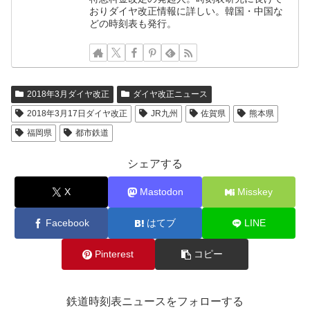
おりダイヤ改正情報に詳しい。韓国・中国な
どの時刻表も発行。
2018年3月ダイヤ改正
ダイヤ改正ニュース
2018年3月17日ダイヤ改正
JR九州
佐賀県
熊本県
福岡県
都市鉄道
シェアする
X
Mastodon
Misskey
Facebook
はてブ
LINE
Pinterest
コピー
鉄道時刻表ニュースをフォローする