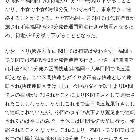
り博多～福間間では初電が15分～18分繰り下がることと
なり、小倉で小倉6時49分発「のぞみ4号」東京行きに連
絡することができる。ただ南福岡～博多間では代替措置が
施されず南福岡5時23分発普通門司港行きが初電となるた
め、初電が48分繰り下がることとなった。
なお、下り(博多方面)に関しては初電は変わらず、福間→
博多間では福間5時18分発普通博多行き、小倉→福間間で
は小倉4時51分発の区間快速(南福岡～大牟田間で快速運
転)となる。この区間快速もダイヤ改正前は快速として運
転され(快速運転区間は同じ)、今回のダイヤ改正より区間
快速の種別が追加されたことにより区間快速として運転さ
れることとなった。ただしこれまで全日快速荒尾行きとし
て運転されていたが、今回のダイヤ改正より荒尾まで運転
されるのは平日のみで、土休日は区間快速大牟田行きに短
縮されることとなった。これにより、福間→博多間では博
多での山陽新幹線博多6時00分発「ひかりレールスター