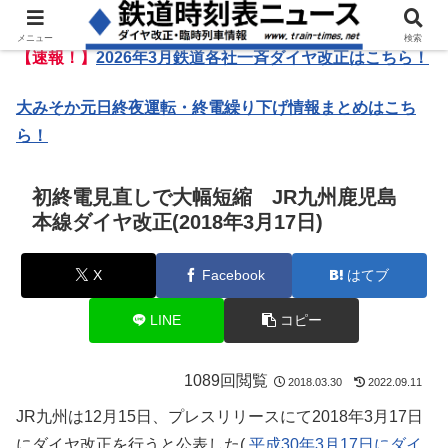
メニュー
検索
【速報！】
2026年3月鉄道各社一斉ダイヤ改正はこちら！
大みそか元日終夜運転・終電繰り下げ情報まとめはこち
ら！
初終電見直しで大幅短縮 JR九州鹿児島
本線ダイヤ改正(2018年3月17日)
X
Facebook
はてブ
LINE
コピー
1089回閲覧
2018.03.30
2022.09.11
JR九州は12月15日、プレスリリースにて2018年3月17日
にダイヤ改正を行うと公表した(
平成30年3月17日にダイ