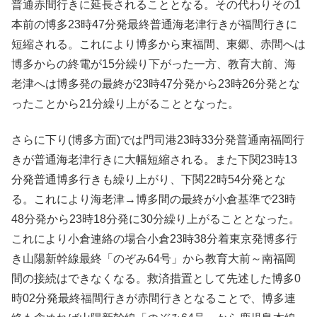
普通赤間行きに延長されることとなる。その代わりその1
本前の博多23時47分発最終普通海老津行きが福間行きに
短縮される。これにより博多から東福間、東郷、赤間へは
博多からの終電が15分繰り下がった一方、教育大前、海
老津へは博多発の最終が23時47分発から23時26分発とな
ったことから21分繰り上がることとなった。
さらに下り(博多方面)では門司港23時33分発普通南福岡行
きが普通海老津行きに大幅短縮される。また下関23時13
分発普通博多行きも繰り上がり、下関22時54分発とな
る。これにより海老津→博多間の最終が小倉基準で23時
48分発から23時18分発に30分繰り上がることとなった。
これにより小倉連絡の場合小倉23時38分着東京発博多行
き山陽新幹線最終「のぞみ64号」から教育大前～南福岡
間の接続はできなくなる。救済措置として先述した博多0
時02分発最終福間行きが赤間行きとなることで、博多連