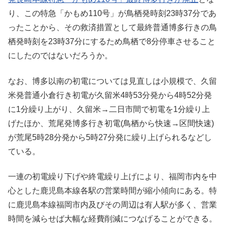
り、この特急「かもめ110号」が鳥栖発時刻23時37分であ
ったことから、その救済措置として最終普通博多行きの鳥
栖発時刻を23時37分にするため鳥栖で8分停車させること
にしたのではないだろうか。
なお、博多以南の初電については見直しは小規模で、久留
米発普通小倉行き初電が久留米4時53分発から4時52分発
に1分繰り上がり、久留米→二日市間で初電を1分繰り上
げたほか、荒尾発博多行き初電(鳥栖から快速→区間快速)
が荒尾5時28分発から5時27分発に繰り上げられるなどし
ている。
一連の初電繰り下げや終電繰り上げにより、福岡市内を中
心とした鹿児島本線各駅の営業時間が縮小傾向にある。特
に鹿児島本線福岡市内及びその周辺は有人駅が多く、営業
時間を減らせば大幅な経費削減につなげることができる。