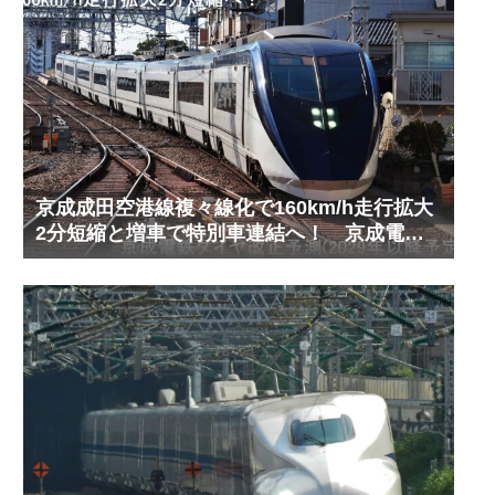
京成成田空港線複々線化で160km/h走行拡大
2分短縮と増車で特別車連結へ！ 京成電鉄
ダイヤ改正予測(2029年以降予定)