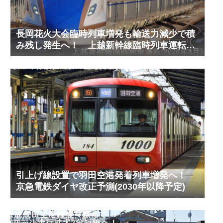
長岡花火大会臨時列車増発も輸送力減少で積
み残し発生へ！ 上越新幹線臨時列車運転
(2026年8月)
引上げ線設置で羽田空港発着列車増発へ！
京急電鉄ダイヤ改正予測(2030年以降予定)