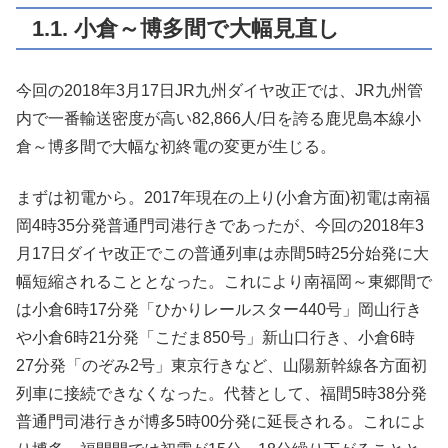
1.1. 小倉～博多間で大幅見直し
今回の2018年3月17日JR九州ダイヤ改正では、JR九州管
内で一番輸送密度が高い82,866人/日を誇る鹿児島本線小
倉～博多間で大幅な初終電の変更が生じる。
まずは初電から。2017年現在の上り(小倉方面)初電は南福
岡4時35分発普通門司港行きであったが、今回の2018年3
月17日ダイヤ改正でこの普通列車は赤間5時25分始発に大
幅短縮されることとなった。これにより南福岡～東郷間で
は小倉6時17分発「ひかりレールスター440号」岡山行き
や小倉6時21分発「こだま850号」新山口行き、小倉6時
27分発「のぞみ2号」東京行きなど、山陽新幹線各方面初
列車に接続できなくなった。代替として、福間5時38分発
普通門司港行きが博多5時00分発に延長される。これによ