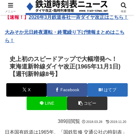
メニュー
検索
【速報！】
2026年3月鉄道各社一斉ダイヤ改正はこちら！
大みそか元日終夜運転・終電繰り下げ情報まとめはこち
ら！
史上初のスピードアップで大幅増発へ！
東海道新幹線ダイヤ改正(1965年11月1日)
【週刊新幹線8号】
X
Facebook
はてブ
LINE
コピー
389回閲覧
2018.03.28
2019.11.20
日本国有鉄道は1965年、「国鉄監修 交通公社の時刻表」