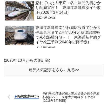
恐れていた！東京～名古屋間先着ひか
り削減宣言！ 東海道新幹線ダイヤ改
正(2026年3月14日)
121486 views
東海道新幹線南びわ湖駅設置でひかり
停車東京まで2時間30分と草津線増発
で京都混雑分散へ！ 東海道新幹線ダ
イヤ改正予測(2040年以降予定)
113584 views
(2020年10月からの集計値)
通算人気記事をさらに見る>>
急行朝の増発実施と鷺沼始発の緑各停運
転開始へ！ 東急大井町線ダイヤ改正
(2018年3月30日)