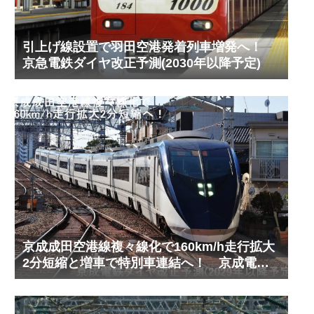
引上げ線設置で羽田空港発着列車増発へ！
京急電鉄ダイヤ改正予測(2030年以降予定)
京成成田空港線複々線化で160km/h走行拡大
2分短縮と増車で特別車連結へ！ 京成電鉄
ダイヤ改正予測(2029年以降予定)