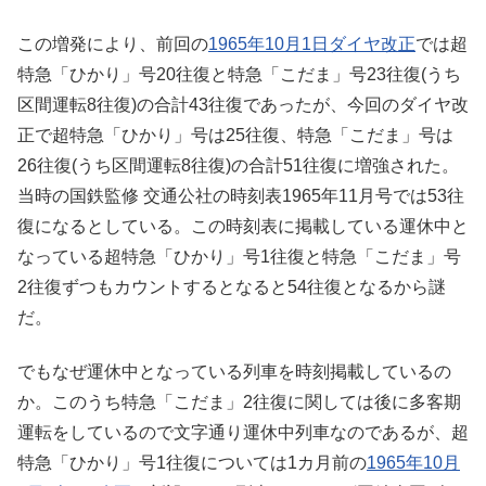
この増発により、前回の
1965年10月1日ダイヤ改正
では超
特急「ひかり」号20往復と特急「こだま」号23往復(うち
区間運転8往復)の合計43往復であったが、今回のダイヤ改
正で超特急「ひかり」号は25往復、特急「こだま」号は
26往復(うち区間運転8往復)の合計51往復に増強された。
当時の国鉄監修 交通公社の時刻表1965年11月号では53往
復になるとしている。この時刻表に掲載している運休中と
なっている超特急「ひかり」号1往復と特急「こだま」号
2往復ずつもカウントするとなると54往復となるから謎
だ。
でもなぜ運休中となっている列車を時刻掲載しているの
か。このうち特急「こだま」2往復に関しては後に多客期
運転をしているので文字通り運休中列車なのであるが、超
特急「ひかり」号1往復については1カ月前の
1965年10月