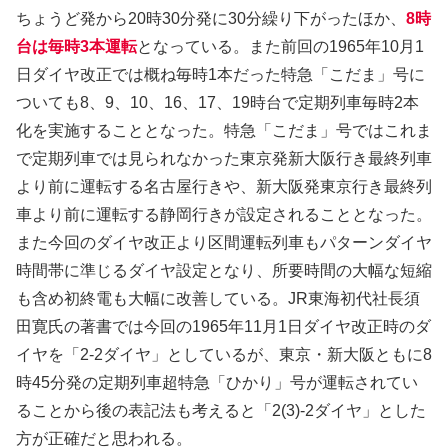
ちょうど発から20時30分発に30分繰り下がったほか、
8時
台は毎時3本運転
となっている。また前回の1965年10月1
日ダイヤ改正では概ね毎時1本だった特急「こだま」号に
ついても8、9、10、16、17、19時台で定期列車毎時2本
化を実施することとなった。特急「こだま」号ではこれま
で定期列車では見られなかった東京発新大阪行き最終列車
より前に運転する名古屋行きや、新大阪発東京行き最終列
車より前に運転する静岡行きが設定されることとなった。
また今回のダイヤ改正より区間運転列車もパターンダイヤ
時間帯に準じるダイヤ設定となり、所要時間の大幅な短縮
も含め初終電も大幅に改善している。JR東海初代社長須
田寛氏の著書では今回の1965年11月1日ダイヤ改正時のダ
イヤを「2-2ダイヤ」としているが、東京・新大阪ともに8
時45分発の定期列車超特急「ひかり」号が運転されてい
ることから後の表記法も考えると「2(3)-2ダイヤ」とした
方が正確だと思われる。