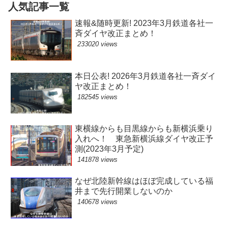
人気記事一覧
速報&随時更新! 2023年3月鉄道各社一
斉ダイヤ改正まとめ！
233020 views
本日公表! 2026年3月鉄道各社一斉ダイ
ヤ改正まとめ！
182545 views
東横線からも目黒線からも新横浜乗り
入れへ！ 東急新横浜線ダイヤ改正予
測(2023年3月予定)
141878 views
なぜ北陸新幹線はほぼ完成している福
井まで先行開業しないのか
140678 views