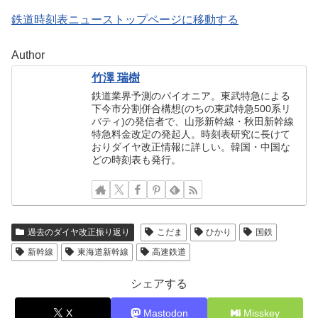
鉄道時刻表ニューストップページに移動する
Author
竹澤 瑞樹
鉄道業界予測のパイオニア。東武特急による
下今市分割併合構想(のちの東武特急500系リ
バティ)の発信者で、山形新幹線・秋田新幹線
特急料金改定の発起人。時刻表研究に長けて
おりダイヤ改正情報に詳しい。韓国・中国な
どの時刻表も発行。
過去のダイヤ改正振り返り
こだま
ひかり
国鉄
新幹線
東海道新幹線
高速鉄道
シェアする
X
Mastodon
Misskey