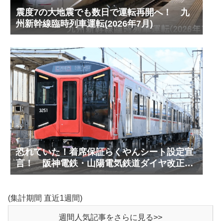
震度7の大地震でも数日で運転再開へ！ 九
州新幹線臨時列車運転(2026年7月)
恐れていた！着席保証らくやんシート設定宣
言！ 阪神電鉄・山陽電気鉄道ダイヤ改正予
測(2027年3月予定)
(集計期間 直近1週間)
週間人気記事をさらに見る>>