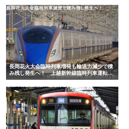
長岡花火大会臨時列車増発も輸送力減少で積
み残し発生へ！ 上越新幹線臨時列車運転
(2026年8月)