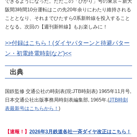
できるようになった。ただこの「ひかり」号の東京～新大
阪間3時間10分運転はこの先20年余りにわたり維持される
こととなり、それまでひたすら0系新幹線を投入すること
となる。次回の【週刊新幹線】もお楽しみに！
>>付録はこちら！(ダイヤパターンと待避パター
ン・初電終電時刻など)<<
出典
国鉄監修 交通公社の時刻表(現:JTB時刻表) 1965年11月号,
日本交通公社出版事務局時刻表編集部, 1965年.(
JTB時刻
表最新号はこちらから！
)
【速報！】
2026年3月鉄道各社一斉ダイヤ改正はこちら！