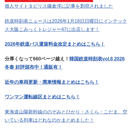
個人サイトタビリス鎌倉淳に記事を剽窃されました
鉄道時刻表ニュースは2026年1月18日日曜日にインテック
ス大阪こみっくトレジャー47に出店します！
2026年鉄道バス運賃料金改定まとめはこちら！
分厚くなって660ページ越え！
韓国鉄道時刻表vol.8 2026
冬春 好評頒布中！通販有！
近年の車両更新・廃車情報まとめはこちら！
ワンマン運転線区まとめはこちら！
東海道山陽新幹線ののぞみとひかり・さくら・こだま、空
いている列車はどれなのかまとめました！