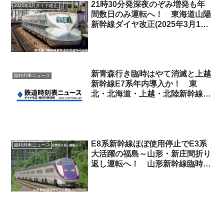
21時30分発深夜のぞみ増発も年
2025年3月ダイヤ改正
間数日のみ運転へ！ 東海道山陽
新幹線ダイヤ改正(2025年3月15
日)
新青森行き臨時はやて消滅と上越
臨時列車ニュース
新幹線E7系年内導入か！ 東
北・北海道・上越・北陸新幹線臨
時列車運転(2018年10月～11月秋
期間)
E8系新幹線ほぼ使用停止でE3系
臨時列車ニュース
大活躍の福島～山形・新庄間折り
返し運転へ！ 山形新幹線臨時ダ
イヤ運転(2025年6月19日～7月18
日)