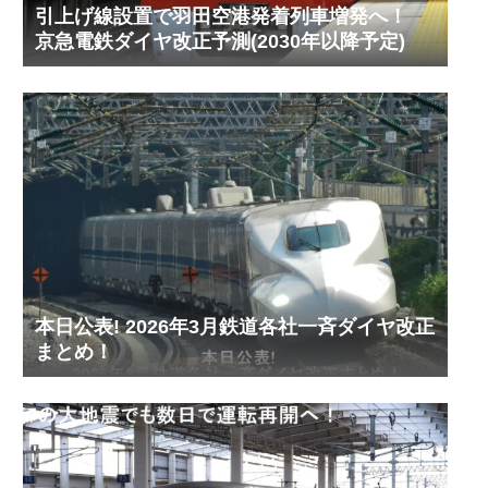
引上げ線設置で羽田空港発着列車増発へ！
京急電鉄ダイヤ改正予測(2030年以降予定)
本日公表! 2026年3月鉄道各社一斉ダイヤ改正
まとめ！