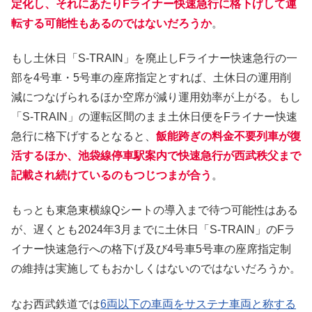
定化し、それにあたりFライナー快速急行に格下げして運
転する可能性もあるのではないだろうか
。
もし土休日「S-TRAIN」を廃止しFライナー快速急行の一
部を4号車・5号車の座席指定とすれば、土休日の運用削
減につなげられるほか空席が減り運用効率が上がる。もし
「S-TRAIN」の運転区間のまま土休日便をFライナー快速
急行に格下げするとなると、
飯能跨ぎの料金不要列車が復
活するほか、池袋線停車駅案内で快速急行が西武秩父まで
記載され続けているのもつじつまが合う
。
もっとも東急東横線Qシートの導入まで待つ可能性はある
が、遅くとも2024年3月までに土休日「S-TRAIN」のFラ
イナー快速急行への格下げ及び4号車5号車の座席指定制
の維持は実施してもおかしくはないのではないだろうか。
なお西武鉄道では
6両以下の車両をサステナ車両と称する