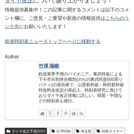
ダイヤ改正
について盛り上がりましょう！
情報提供募集中！この記事に関するコメントは以下のコメ
ント欄に、ご意見・ご要望や新規の情報提供は
こちらのリ
ンク先
にお願いいたします！
鉄道時刻表ニューストップページに移動する
Author
竹澤 瑞樹
鉄道業界予測のパイオニア。東武特急による
下今市分割併合構想(のちの東武特急500系リ
バティ)の発信者で、山形新幹線・秋田新幹線
特急料金改定の発起人。時刻表研究に長けて
おりダイヤ改正情報に詳しい。韓国・中国な
どの時刻表も発行。
ダイヤ改正予測2023
S-TRAIN
埼玉県
拝島ライナー