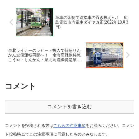
単車の余剰で連接車の置き換えへ！ 広
島電鉄市内電車ダイヤ改正(2022年10月3
日)
泉北ライナーのラピート投入で特急りん
かん全便運転再開へ！ 南海高野線特急
こうや・りんかん・泉北高速線特急泉北
ライナー運用変更(2022年11月1日)
コメント
コメントを書き込む
コメントを投稿される方は
こちらの注意事項
をお読みください。コメン
ト投稿時点でこの注意事項に同意したものとみなします。