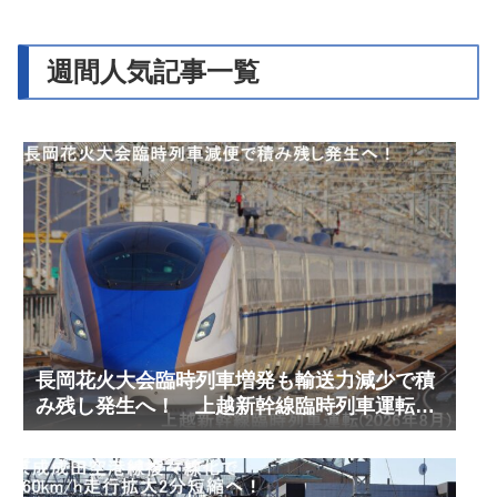
週間人気記事一覧
長岡花火大会臨時列車増発も輸送力減少で積
み残し発生へ！ 上越新幹線臨時列車運転
(2026年8月)