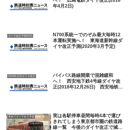
へ！ 広島電鉄ダイヤ改正(2018
年4月2日)
N700系統一でのぞみ最大毎時12
ダイヤ改正予測2020
本運転実施へ！ 東海道新幹線ダ
イヤ改正予測(2020年3月予定)
バイパス路線開業で混雑緩和
2018年12月ダイヤ改正
へ！ 西安地下鉄4号線ダイヤ改
正(2018年12月26日) 西安地铁4
号线调图
実は各駅停車昼間毎時4本で運び
将来のダイヤ改正予測
きれてしまう東京都市圏の鉄道路
線一覧 今後のダイヤ改正で減便