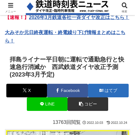
メニュー
検索
【速報！】
2026年3月鉄道各社一斉ダイヤ改正はこちら！
大みそか元日終夜運転・終電繰り下げ情報まとめはこち
ら！
拝島ライナー平日朝に運転で通勤急行と快
速急行消滅か 西武鉄道ダイヤ改正予測
(2023年3月予定)
X
Facebook
はてブ
LINE
コピー
13763回閲覧
2022.10.03
2022.10.24