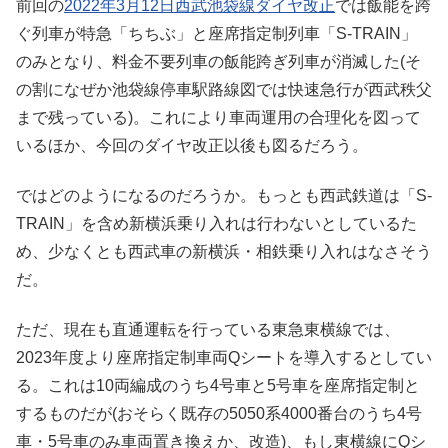
前回の
2022年3月12日西武池袋線ダイヤ改正
では飯能を跨
ぐ列車が特急「ちちぶ」と座席指定制列車「S-TRAIN」
のみとなり、料金不要列車の飯能跨ぎ列車が消滅した(そ
の割になぜか池袋線停車駅路線図では快速急行が西武秩父
まで残っている)。これにより車両運用の合理化を図って
いるほか、今回のダイヤ改正以後も図るだろう。
ではどのようになるのだろうか。もっとも西武鉄道は「S-
TRAIN」を含め新横浜乗り入れは行わないとしているた
め、少なくとも西武車の新横浜・相鉄乗り入れはなさそう
だ。
ただ、現在も直通運転を行っている東急東横線では、
2023年度より座席指定制車両Qシートを導入するとしてい
る。これは10両編成のうち4号車と5号車を座席指定制と
するものだが(おそらく既存の5050系4000番台のうち4号
車・5号車のみ車両置き換えか、改造)、もし東横線にQシ