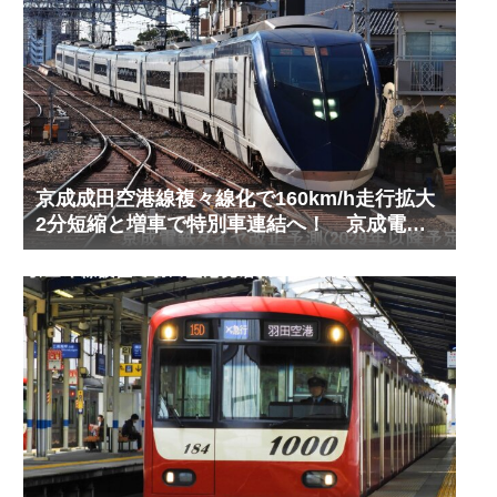
京成成田空港線複々線化で160km/h走行拡大
2分短縮と増車で特別車連結へ！ 京成電鉄
ダイヤ改正予測(2029年以降予定)