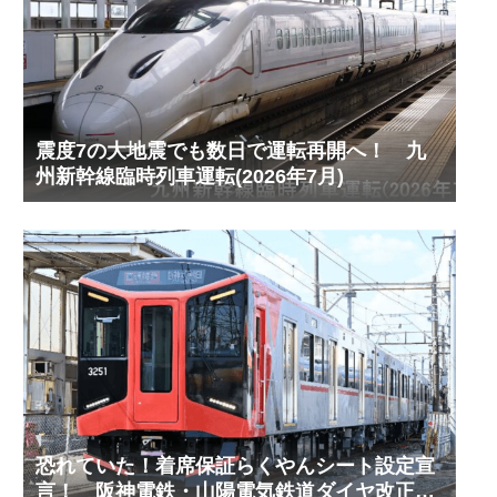
震度7の大地震でも数日で運転再開へ！ 九
州新幹線臨時列車運転(2026年7月)
恐れていた！着席保証らくやんシート設定宣
言！ 阪神電鉄・山陽電気鉄道ダイヤ改正予