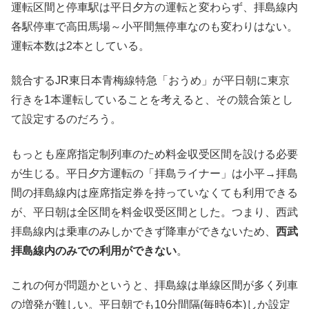
運転区間と停車駅は平日夕方の運転と変わらず、拝島線内
各駅停車で高田馬場～小平間無停車なのも変わりはない。
運転本数は2本としている。
競合するJR東日本青梅線特急「おうめ」が平日朝に東京
行きを1本運転していることを考えると、その競合策とし
て設定するのだろう。
もっとも座席指定制列車のため料金収受区間を設ける必要
が生じる。平日夕方運転の「拝島ライナー」は小平→拝島
間の拝島線内は座席指定券を持っていなくても利用できる
が、平日朝は全区間を料金収受区間とした。つまり、西武
拝島線内は乗車のみしかできず降車ができないため、
西武
拝島線内のみでの利用ができない
。
これの何が問題かというと、拝島線は単線区間が多く列車
の増発が難しい。平日朝でも10分間隔(毎時6本)しか設定