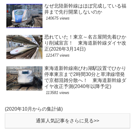
なぜ北陸新幹線はほぼ完成している福
井まで先行開業しないのか
140675 views
恐れていた！東京～名古屋間先着ひか
り削減宣言！ 東海道新幹線ダイヤ改
正(2026年3月14日)
121477 views
東海道新幹線南びわ湖駅設置でひかり
停車東京まで2時間30分と草津線増発
で京都混雑分散へ！ 東海道新幹線ダ
イヤ改正予測(2040年以降予定)
113581 views
(2020年10月からの集計値)
通算人気記事をさらに見る>>