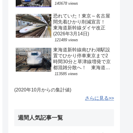
140678 views
恐れていた！東京～名古屋
間先着ひかり削減宣言！
東海道新幹線ダイヤ改正
(2026年3月14日)
121489 views
東海道新幹線南びわ湖駅設
置でひかり停車東京まで2
時間30分と草津線増発で京
都混雑分散へ！ 東海道新
幹線ダイヤ改正予測(2040
113585 views
年以降予定)
(2020年10月からの集計値)
さらに見る>>
週間人気記事一覧