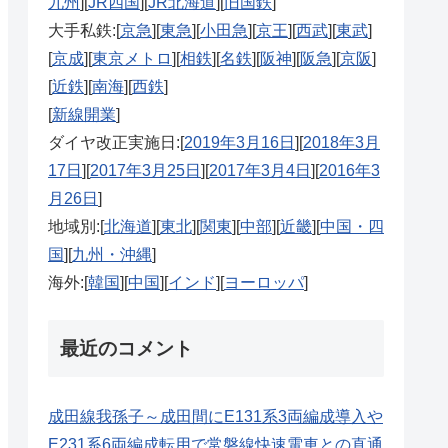
九州
][
JR四国
][
JR北海道
][
旧国鉄
]
大手私鉄:[
京急
][
東急
][
小田急
][
京王
][
西武
][
東武
]
[
京成
][
東京メトロ
][
相鉄
][
名鉄
][
阪神
][
阪急
][
京阪
]
[
近鉄
][
南海
][
西鉄
]
[
新線開業
]
ダイヤ改正実施日:[
2019年3月16日
][
2018年3月
17日
][
2017年3月25日
][
2017年3月4日
][
2016年3
月26日
]
地域別:[
北海道
][
東北
][
関東
][
中部
][
近畿
][
中国・四
国
][
九州・沖縄
]
海外:[
韓国
][
中国
][
インド
][
ヨーロッパ
]
最近のコメント
成田線我孫子～成田間にE131系3両編成導入や
E231系6両編成転用で常磐線快速電車との直通