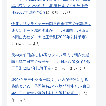
縮小ワンマン化か！ JR東日本ダイヤ改正予
測(2027年以降予定)
に
名無し
より
快速マリンライナー端岡昼夜全停車で予讃線快
速サンポート減便廃止か！ JR四国・JR西日
本岡山支社ダイヤ改正予測(2029年以降予定)
に
maru nso
より
天神大牟田線にも4両ワンマン導入で朝夕の運
転系統二日市で分割か！ 西日本鉄道ダイヤ改
正予測(2027年以降予定)
に
しゅーまい
より
JRから第三セクター転換した方が便利になる
路線まとめ 昼間毎時2本へ増発可能もJR東日
本中心に怠慢で毎時1本しか運転せず！
に
な
なし
より