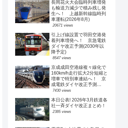
長岡花火大会臨時列車増発
も輸送力減少で積み残し発
生へ！ 上越新幹線臨時列
車運転(2026年8月)
20671 views
引上げ線設置で羽田空港発
着列車増発へ！ 京急電鉄
ダイヤ改正予測(2030年以
降予定)
8547 views
京成成田空港線複々線化で
160km/h走行拡大2分短縮と
増車で特別車連結へ！ 京
成電鉄ダイヤ改正予測
(2029年以降予定)
7430 views
本日公表! 2026年3月鉄道各
社一斉ダイヤ改正まとめ！
2385 views