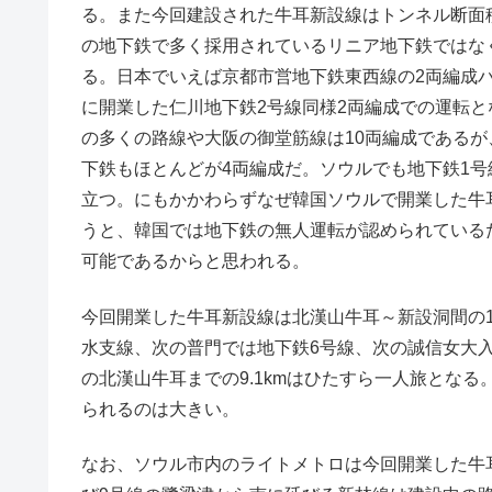
る。また今回建設された牛耳新設線はトンネル断面
の地下鉄で多く採用されているリニア地下鉄ではな
る。日本でいえば京都市営地下鉄東西線の2両編成バー
に開業した仁川地下鉄2号線同様2両編成での運転
の多くの路線や大阪の御堂筋線は10両編成である
下鉄もほとんどが4両編成だ。ソウルでも地下鉄1号線
立つ。にもかかわらずなぜ韓国ソウルで開業した牛
うと、韓国では地下鉄の無人運転が認められている
可能であるからと思われる。
今回開業した牛耳新設線は北漢山牛耳～新設洞間の11
水支線、次の普門では地下鉄6号線、次の誠信女大
の北漢山牛耳までの9.1kmはひたすら一人旅とな
られるのは大きい。
なお、ソウル市内のライトメトロは今回開業した牛