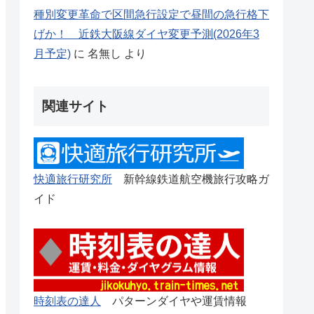
種別変更革命で区間急行設定で昼間の急行格下
げか！ 近鉄大阪線ダイヤ変更予測(2026年3
月予定)
に
名無し
より
関連サイト
快適旅行研究所
新幹線鉄道航空機旅行攻略ガ
イド
時刻表の達人
パターンダイヤや運賃情報