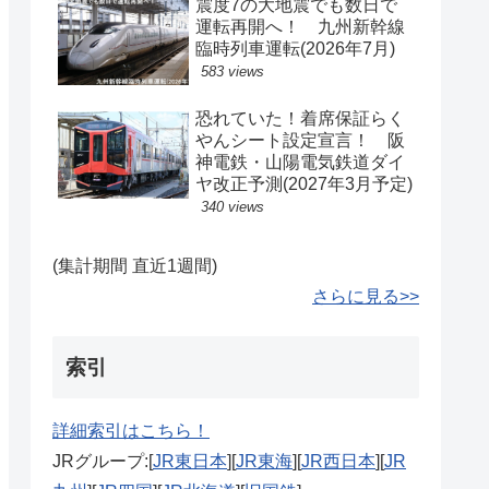
震度7の大地震でも数日で
運転再開へ！ 九州新幹線
臨時列車運転(2026年7月)
583 views
恐れていた！着席保証らく
やんシート設定宣言！ 阪
神電鉄・山陽電気鉄道ダイ
ヤ改正予測(2027年3月予定)
340 views
(集計期間 直近1週間)
さらに見る>>
索引
詳細索引はこちら！
JRグループ:[
JR東日本
][
JR東海
][
JR西日本
][
JR