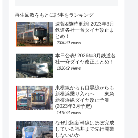
再生回数をもとに記事をランキング
速報&随時更新! 2023年3月
鉄道各社一斉ダイヤ改正ま
とめ！
233020 views
本日公表! 2026年3月鉄道各
社一斉ダイヤ改正まとめ！
182642 views
東横線からも目黒線からも
新横浜乗り入れへ！ 東急
新横浜線ダイヤ改正予測
(2023年3月予定)
141878 views
なぜ北陸新幹線はほぼ完成
している福井まで先行開業
しないのか