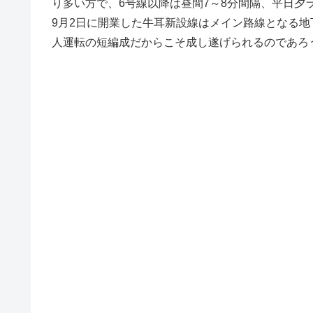
り多い方で、6号線以降は昼間7～8分間隔、平日夕ラ
9月2日に開業した牛耳新設線はメイン路線となる地
人運転の短編成だからこそ成し遂げられるのであろ