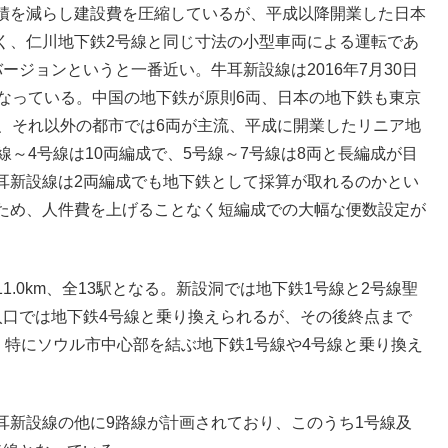
積を減らし建設費を圧縮しているが、平成以降開業した日本
く、仁川地下鉄2号線と同じ寸法の小型車両による運転であ
ジョンというと一番近い。牛耳新設線は2016年7月30日
となっている。中国の地下鉄が原則6両、日本の地下鉄も東京
が、それ以外の都市では6両が主流、平成に開業したリニア地
～4号線は10両編成で、5号線～7号線は8両と長編成が目
耳新設線は2両編成でも地下鉄として採算が取れるのかとい
ため、人件費を上げることなく短編成での大幅な便数設定が
.0km、全13駅となる。新設洞では地下鉄1号線と2号線聖
入口では地下鉄4号線と乗り換えられるが、その後終点まで
る。特にソウル市中心部を結ぶ地下鉄1号線や4号線と乗り換え
耳新設線の他に9路線が計画されており、このうち1号線及