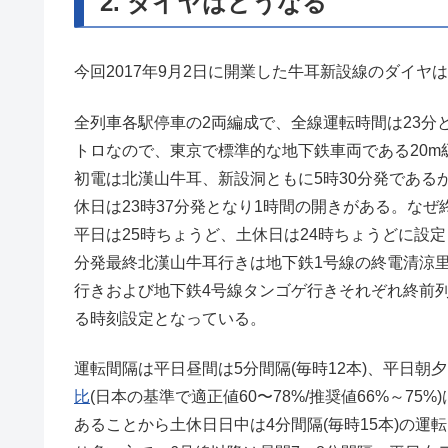
2. ダイヤはどうなる
今回2017年9月2日に開業した牛耳新設線のダイヤ
全列車各駅停車の2両編成で、全線運転時間は23分
トロなので、東京で標準的な地下鉄車両である20m
初電は北漢山牛耳、新設洞ともに5時30分発である
休日は23時37分発となり1時間の開きがある。な
平日は25時ちょうど、土休日は24時ちょうどに設定
分発最終北漢山牛耳行きは地下鉄1号線の終電清涼
行きおよび地下鉄4号線タンゴゲ行きそれぞれ終前
る時刻設定となっている。
運転間隔は平日昼間は5分間隔(毎時12本)、平日朝夕
比
(日本の基準で適正値60〜78%/推奨値66%～7
あることから土休日日中は4分間隔(毎時15本)の