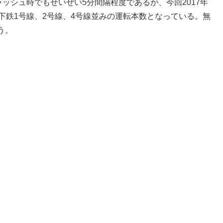
ッシュ時でもせいぜい5分間隔程度であるが、今回2017年
下鉄1号線、2号線、4号線並みの運転本数となっている。無
う。