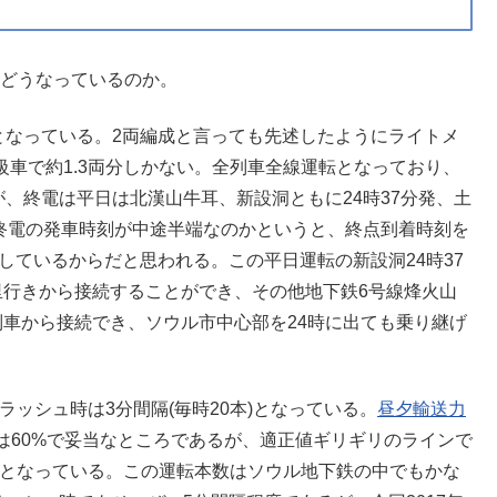
はどうなっているのか。
となっている。2両編成と言っても先述したようにライトメ
級車で約1.3両分しかない。全列車全線運転となっており、
が、終電は平日は北漢山牛耳、新設洞ともに24時37分発、土
ぜ終電の発車時刻が中途半端なのかというと、終点到着時刻を
しているからだと思われる。この平日運転の新設洞24時37
里行きから接続することができ、その他地下鉄6号線烽火山
列車から接続でき、ソウル市中心部を24時に出ても乗り継げ
ラッシュ時は3分間隔(毎時20本)となっている。
昼夕輸送力
5%)は60%で妥当なところであるが、適正値ギリギリのラインで
運転となっている。この運転本数はソウル地下鉄の中でもかな