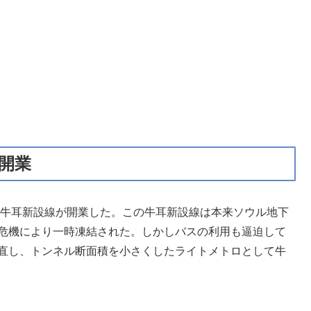
鉄開業
下鉄牛耳新設線が開業した。この牛耳新設線は本来ソウル地下
政危機により一時凍結された。しかしバスの利用も逼迫して
見直し、トンネル断面積を小さくしたライトメトロとして牛