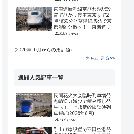
東海道新幹線南びわ湖駅設
置でひかり停車東京まで2
時間30分と草津線増発で京
都混雑分散へ！ 東海道新
幹線ダイヤ改正予測(2040
113589 views
年以降予定)
(2020年10月からの集計値)
さらに見る>>
週間人気記事一覧
長岡花火大会臨時列車増発
も輸送力減少で積み残し発
生へ！ 上越新幹線臨時列
車運転(2026年8月)
20717 views
引上げ線設置で羽田空港発