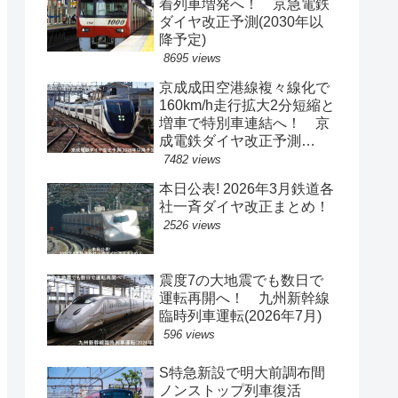
着列車増発へ！ 京急電鉄
ダイヤ改正予測(2030年以
降予定)
8695 views
京成成田空港線複々線化で
160km/h走行拡大2分短縮と
増車で特別車連結へ！ 京
成電鉄ダイヤ改正予測
(2029年以降予定)
7482 views
本日公表! 2026年3月鉄道各
社一斉ダイヤ改正まとめ！
2526 views
震度7の大地震でも数日で
運転再開へ！ 九州新幹線
臨時列車運転(2026年7月)
596 views
S特急新設で明大前調布間
ノンストップ列車復活