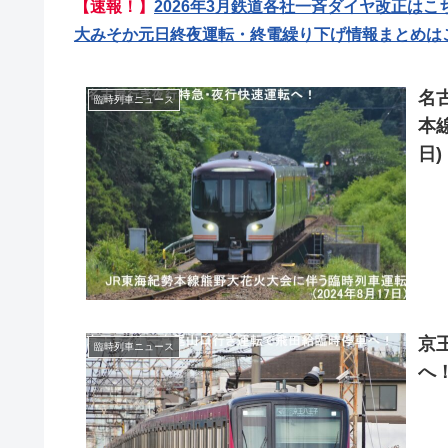
【速報！】
2026年3月鉄道各社一斉ダイヤ改正はこ
大みそか元日終夜運転・終電繰り下げ情報まとめは
名
臨時列車ニュース
本
日)
京
臨時列車ニュース
へ