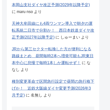
本岡山支社ダイヤ改正予測(2029年以降予定)
に
maru nso
より
天神大牟田線にも4両ワンマン導入で朝夕の運
転系統二日市で分割か！ 西日本鉄道ダイヤ改
正予測(2027年以降予定)
に
しゅーまい
より
JRから第三セクター転換した方が便利になる
路線まとめ 昼間毎時2本へ増発可能もJR東日
本中心に怠慢で毎時1本しか運転せず！
に
な
なし
より
種別変更革命で区間急行設定で昼間の急行格下
げか！ 近鉄大阪線ダイヤ変更予測(2026年3
月予定)
に
名無し
より