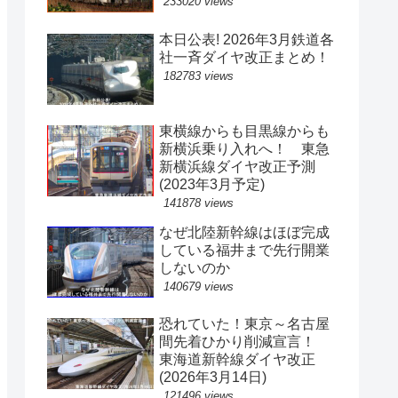
233020 views
本日公表! 2026年3月鉄道各
社一斉ダイヤ改正まとめ！
182783 views
東横線からも目黒線からも
新横浜乗り入れへ！ 東急
新横浜線ダイヤ改正予測
(2023年3月予定)
141878 views
なぜ北陸新幹線はほぼ完成
している福井まで先行開業
しないのか
140679 views
恐れていた！東京～名古屋
間先着ひかり削減宣言！
東海道新幹線ダイヤ改正
(2026年3月14日)
121496 views