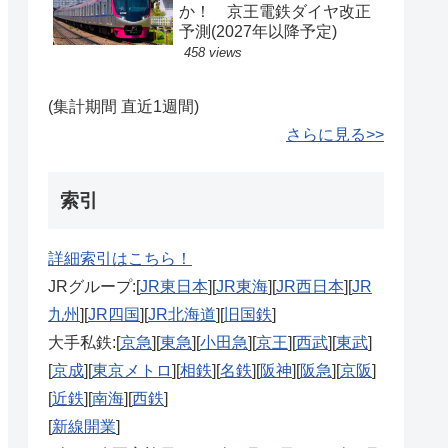
か！ 京王電鉄ダイヤ改正
予測(2027年以降予定)
458 views
(集計期間 直近1週間)
さらに見る>>
索引
詳細索引はこちら！
JRグループ:[
JR東日本
][
JR東海
][
JR西日本
][
JR
九州
][
JR四国
][
JR北海道
][
旧国鉄
]
大手私鉄:[
京急
][
東急
][
小田急
][
京王
][
西武
][
東武
]
[
京成
][
東京メトロ
][
相鉄
][
名鉄
][
阪神
][
阪急
][
京阪
]
[
近鉄
][
南海
][
西鉄
]
[
新線開業
]