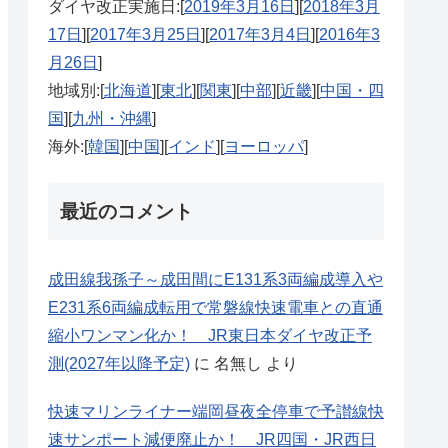
ダイヤ改正実施日:[
2019年3月16日
][
2018年3月
17日
][
2017年3月25日
][
2017年3月4日
][
2016年3
月26日
]
地域別:[
北海道
][
東北
][
関東
][
中部
][
近畿
][
中国・四
国
][
九州・沖縄
]
海外:[
韓国
][
中国
][
インド
][
ヨーロッパ
]
最近のコメント
成田線我孫子～成田間にE131系3両編成導入や
E231系6両編成転用で常磐線快速電車との直通
縮小ワンマン化か！ JR東日本ダイヤ改正予
測(2027年以降予定)
に
名無し
より
快速マリンライナー端岡昼夜全停車で予讃線快
速サンポート減便廃止か！ JR四国・JR西日