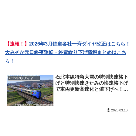
【速報！】
2026年3月鉄道各社一斉ダイヤ改正はこちら！
大みそか元日終夜運転・終電繰り下げ情報まとめはこち
ら！
石北本線特急大雪の特別快速格下
2025年3月ダイヤ改正
げと特別快速きたみの快速格下げ
で車両更新高速化と値下げへ！
JR北海道石北本線ダイヤ改正
(2025年3月15日)
2025.03.10