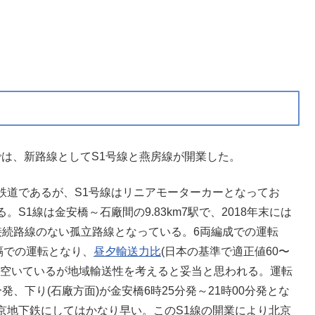
正では、新路線としてS1号線と燕房線が開業した。
鉄道であるが、S1号線はリニアモーターカーとなってお
。S1線は金安橋～石廠間の9.83km7駅で、2018年末には
接続路線のない孤立路線となっている。6両編成での運転
隔での運転となり、
昼夕輸送力比
(日本の基準で適正値60〜
や昼間が空いているが地域輸送性を考えると妥当と思われる。運転
分発、下り(石廠方面)が金安橋6時25分発～21時00分発とな
京地下鉄にしてはかなり早い。このS1線の開業により北京