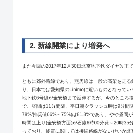
2. 新線開業により増発へ
また今回の2017年12月30日北京地下鉄ダイヤ改
ともに郊外路線であり、燕房線は一般の高架を走る
り、日本では愛知県のLinimoに近いものとなっている
地下鉄6号線が金安橋まで延伸するが、今のところ
で、昼間は11分間隔、平日朝夕ラッシュ時は9分間
78%/推奨値66%～75%)は81.8%であり、や
時間は上り(金安橋方面)が石廠6時00分発～20時35
っており、終電に関しては接続路線がないせいか北