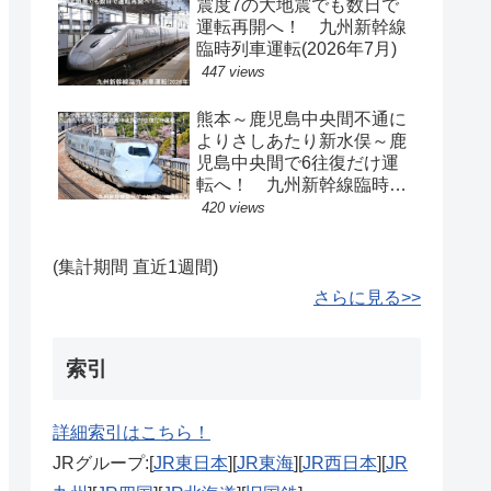
震度7の大地震でも数日で
運転再開へ！ 九州新幹線
臨時列車運転(2026年7月)
447 views
熊本～鹿児島中央間不通に
よりさしあたり新水俣～鹿
児島中央間で6往復だけ運
転へ！ 九州新幹線臨時ダ
イヤ運転(2026年8月)
420 views
(集計期間 直近1週間)
さらに見る>>
索引
詳細索引はこちら！
JRグループ:[
JR東日本
][
JR東海
][
JR西日本
][
JR