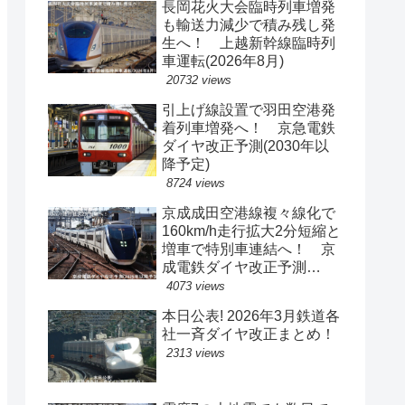
長岡花火大会臨時列車増発
も輸送力減少で積み残し発
生へ！ 上越新幹線臨時列
車運転(2026年8月)
20732 views
引上げ線設置で羽田空港発
着列車増発へ！ 京急電鉄
ダイヤ改正予測(2030年以
降予定)
8724 views
京成成田空港線複々線化で
160km/h走行拡大2分短縮と
増車で特別車連結へ！ 京
成電鉄ダイヤ改正予測
(2029年以降予定)
4073 views
本日公表! 2026年3月鉄道各
社一斉ダイヤ改正まとめ！
2313 views