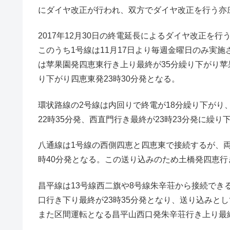
にダイヤ改正が行われ、双方でダイヤ改正を行う亦
2017年12月30日の終電延長によるダイヤ改正を
このうち1号線は11月17日より毎週金曜日のみ実
は苹果園発四恵東行き上り最終が35分繰り下がり苹果
り下がり四恵東発23時30分発となる。
環状路線の2号線は内回りで終電が18分繰り下が
22時35分発、西直門行き最終が23時23分発に繰り
八通線は1号線の西側四恵と四恵東で接続するが、両
時40分発となる。この送り込みのため土橋発四恵行
昌平線は13号線西二旗や8号線朱辛荘から接続でき
口行き下り最終が23時35分発となり、送り込みとし
また区間運転となる昌平山西口発朱辛荘行き上り最終