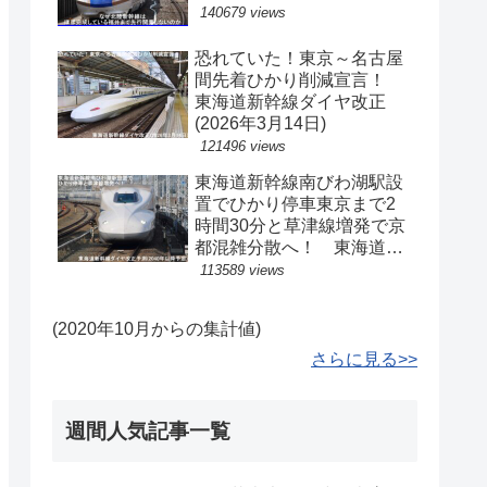
140679 views
恐れていた！東京～名古屋
間先着ひかり削減宣言！
東海道新幹線ダイヤ改正
(2026年3月14日)
121496 views
東海道新幹線南びわ湖駅設
置でひかり停車東京まで2
時間30分と草津線増発で京
都混雑分散へ！ 東海道新
幹線ダイヤ改正予測(2040
113589 views
年以降予定)
(2020年10月からの集計値)
さらに見る>>
週間人気記事一覧