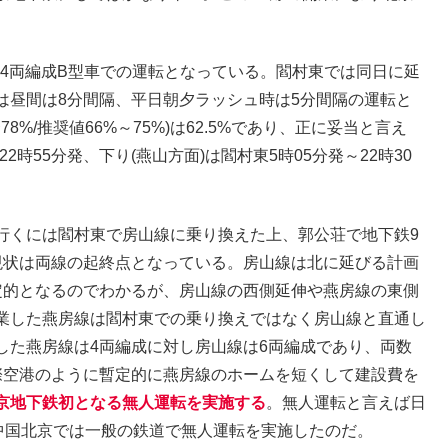
で、4両編成B型車での運転となっている。閻村東では同日に延
は昼間は8分間隔、平日朝夕ラッシュ時は5分間隔の運転と
78%/推奨値66%～75%)は62.5%であり、正に妥当と言え
2時55分発、下り(燕山方面)は閻村東5時05分発～22時30
行くには閻村東で房山線に乗り換えた上、郭公荘で地下鉄9
現状は両線の起終点となっている。房山線は北に延びる計画
定的となるのでわかるが、房山線の西側延伸や燕房線の東側
業した燕房線は閻村東での乗り換えではなく房山線と直通し
した燕房線は4両編成に対し房山線は6両編成であり、両数
際空港のように暫定的に燕房線のホームを短くして建設費を
京地下鉄初となる無人運転を実施する
。無人運転と言えば日
、中国北京では一般の鉄道で無人運転を実施したのだ。