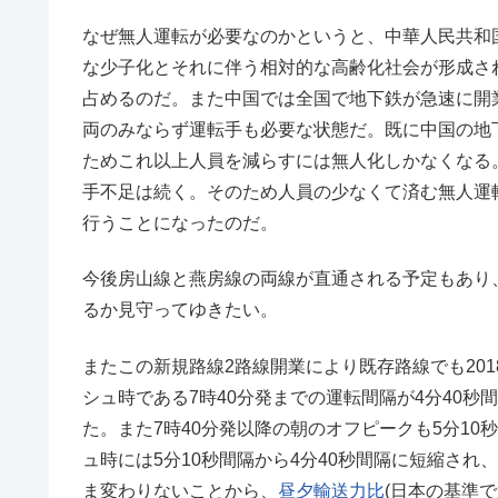
なぜ無人運転が必要なのかというと、中華人民共和国
な少子化とそれに伴う相対的な高齢化社会が形成されて
占めるのだ。また中国では全国で地下鉄が急速に開
両のみならず運転手も必要な状態だ。既に中国の地
ためこれ以上人員を減らすには無人化しかなくなる。
手不足は続く。そのため人員の少なくて済む無人運
行うことになったのだ。
今後房山線と燕房線の両線が直通される予定もあり
るか見守ってゆきたい。
またこの新規路線2路線開業により既存路線でも20
シュ時である7時40分発までの運転間隔が4分40秒間
た。また7時40分発以降の朝のオフピークも5分10
ュ時には5分10秒間隔から4分40秒間隔に短縮され
ま変わりないことから、
昼夕輸送力比
(日本の基準で適