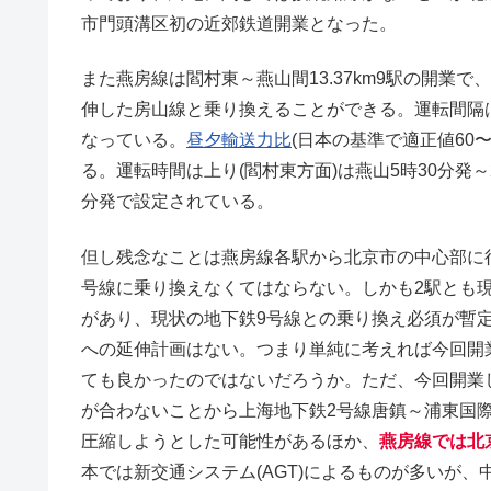
市門頭溝区初の近郊鉄道開業となった。
また燕房線は閻村東～燕山間13.37km9駅の開業
伸した房山線と乗り換えることができる。運転間隔
なっている。
昼夕輸送力比
(日本の基準で適正値60〜
る。運転時間は上り(閻村東方面)は燕山5時30分発～2
分発で設定されている。
但し残念なことは燕房線各駅から北京市の中心部に
号線に乗り換えなくてはならない。しかも2駅とも
があり、現状の地下鉄9号線との乗り換え必須が暫
への延伸計画はない。つまり単純に考えれば今回開
ても良かったのではないだろうか。ただ、今回開業
が合わないことから上海地下鉄2号線唐鎮～浦東国
圧縮しようとした可能性があるほか、
燕房線では北
本では新交通システム(AGT)によるものが多いが