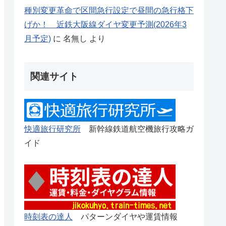
種別変更革命で区間急行設定で昼間の急行格下
げか！ 近鉄大阪線ダイヤ変更予測(2026年3
月予定)
に
名無し
より
関連サイト
快適旅行研究所
新幹線鉄道航空機旅行攻略ガ
イド
時刻表の達人
パターンダイヤや運賃情報