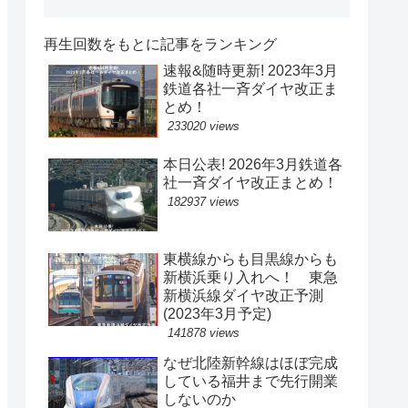
再生回数をもとに記事をランキング
速報&随時更新! 2023年3月
鉄道各社一斉ダイヤ改正ま
とめ！
233020 views
本日公表! 2026年3月鉄道各
社一斉ダイヤ改正まとめ！
182937 views
東横線からも目黒線からも
新横浜乗り入れへ！ 東急
新横浜線ダイヤ改正予測
(2023年3月予定)
141878 views
なぜ北陸新幹線はほぼ完成
している福井まで先行開業
しないのか