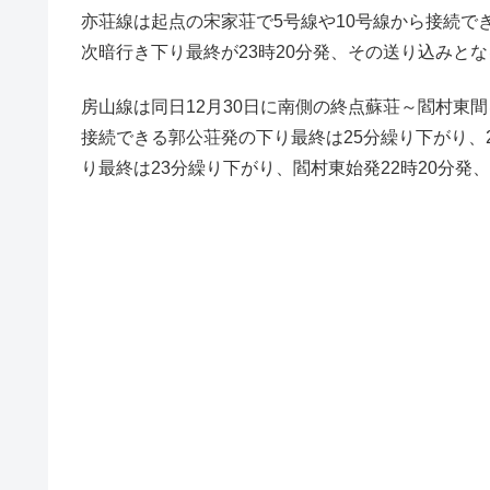
亦荘線は起点の宋家荘で5号線や10号線から接続で
次暗行き下り最終が23時20分発、その送り込みとな
房山線は同日12月30日に南側の終点蘇荘～閻村東間
接続できる郭公荘発の下り最終は25分繰り下がり、
り最終は23分繰り下がり、閻村東始発22時20分発、