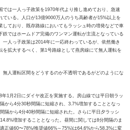
では一人っ子政策を1970年代より推し進めており、急速
いる。人口が13億9000万人のうち高齢者が15%以上を
業しており、既存路線においてもラッシュ時の増発などで車
下鉄ではホームドア完備のワンマン運転が主流となっている
一人っ子政策は2014年に一応終わっているが、依然働き
転を拡大するべく、第1号路線として燕房線にて無人運転を
、無人運転区間をどうするのか不透明であるがどのようにな
18年1月2日にダイヤ改正を実施する。房山線では平日朝ラッ
隔から4分30秒間隔に短縮され、3.7%増加することとなっ
秒間隔から4分40秒間隔に短縮された。さらに平日夕ラッシ
、14.8%増加することとなった。昼間に関しては8分間隔のま
正値60〜78%/推奨値66%～75%)は64.6%から58.3%に変