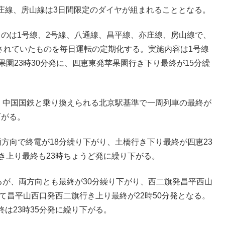
庄線、房山線は3日間限定のダイヤが組まれることとなる。
行うのは1号線、2号線、八通線、昌平線、亦庄線、房山線で、
施されていたものを毎日運転の定期化する。実施内容は1号線
園23時30分発に、四恵東発苹果園行き下り最終が15分繰
り、中国国鉄と乗り換えられる北京駅基準で一周列車の最終が
下がる。
方向で終電が18分繰り下がり、土橋行き下り最終が四恵23
き上り最終も23時ちょうど発に繰り下がる。
るが、両方向とも最終が30分繰り下がり、西二旗発昌平西山
て昌平山西口発西二旗行き上り最終が22時50分発となる。
は23時35分発に繰り下がる。