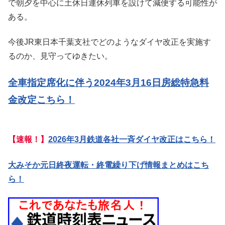
で朝夕を中心に土休日運休列車を設けて減便する可能性が
ある。
今後JR東日本千葉支社でどのようなダイヤ改正を実施す
るのか、見守ってゆきたい。
全車指定席化に伴う2024年3月16日房総特急料
金改定こちら！
【速報！】
2026年3月鉄道各社一斉ダイヤ改正はこちら！
大みそか元日終夜運転・終電繰り下げ情報まとめはこち
ら！