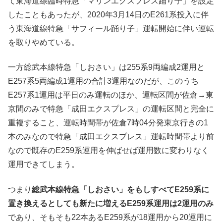
て東海道線臨時特急「マリンエクスプレス踊り子」を設定
したこともあったが、2020年3月14日のE261系投入に伴
う東海道線特急「サフィール踊り子」運転開始に伴い運転
を取りやめている。
一方総武本線特急「しおさい」は255系9両編成2運用と
E257系5両編成1運用の合計3運用なのだが、このうち
E257系1運用は平日のみ運転のほか、運転区間が佐倉→東
京間のみで特急「成田エクスプレス」の運転区間と完全に
重複すること、運転時間帯が佐倉7時04分発東京行きの1
本のみなので特急「成田エクスプレス」運転時間帯より前
なので既存のE259系運用を伸ばせば運用数に変わりなく
運用できてしまう。
つまり
総武本線特急「しおさい」をもしすべてE259系に
置き換えるとしても新たに増えるE259系運用は2運用のみ
であり、そもそも22本あるE259系が18運用から20運用に