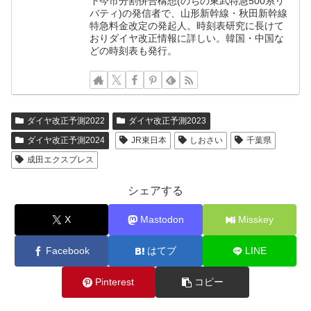
下今市分割併合構想(のちの東武特急500系リ
バティ)の発信者で、山形新幹線・秋田新幹線
特急料金改定の発起人。時刻表研究に長けて
おりダイヤ改正情報に詳しい。韓国・中国な
どの時刻表も発行。
ダイヤ改正予測2022
ダイヤ改正予測2023
ダイヤ改正予測2024
JR東日本
しおさい
千葉県
成田エクスプレス
シェアする
X
Mastodon
Misskey
Facebook
はてブ
LINE
Pinterest
コピー