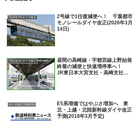
2号線で1往復減便へ！ 千葉都市
2026年3月ダイヤ改正
モノレールダイヤ改正(2026年3月
14日)
昼間の高崎線・宇都宮線上野始発
2021年3月ダイヤ改正
終着の減便と快速増停車へ！
JR東日本大宮支社・高崎支社ダ
イヤ改正(2021年3月13日)
E5系増備ではやぶさ増加へ 東
ダイヤ改正予測2018
北・上越・北陸新幹線ダイヤ改正
予測(2018年3月予定)