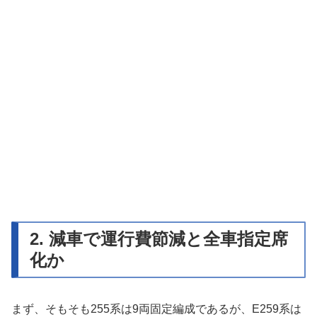
2. 減車で運行費節減と全車指定席
化か
まず、そもそも255系は9両固定編成であるが、E259系は