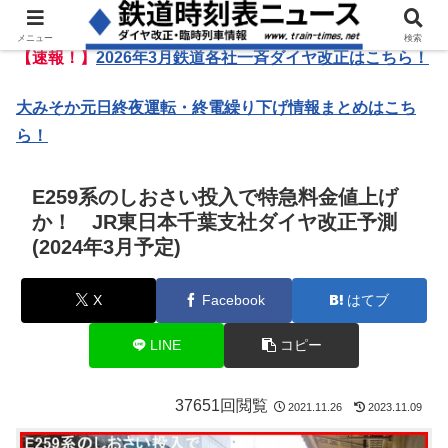
メニュー
検索
【速報！】
2026年3月鉄道各社一斉ダイヤ改正はこちら！
大みそか元日終夜運転・終電繰り下げ情報まとめはこち
ら！
E259系のしおさい投入で特急料金値上げ
か！ JR東日本千葉支社ダイヤ改正予測
(2024年3月予定)
X
Facebook
はてブ
LINE
コピー
37651回閲覧
2021.11.26
2023.11.09