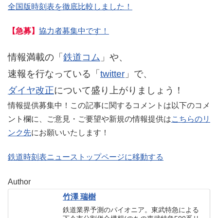
全国版時刻表を徹底比較しました！
【急募】
協力者募集中です！
情報満載の「
鉄道コム
」や、
速報を行なっている「
twitter
」で、
ダイヤ改正
について盛り上がりましょう！
情報提供募集中！この記事に関するコメントは以下のコメ
ント欄に、ご意見・ご要望や新規の情報提供は
こちらのリ
ンク先
にお願いいたします！
鉄道時刻表ニューストップページに移動する
Author
竹澤 瑞樹
鉄道業界予測のパイオニア。東武特急による