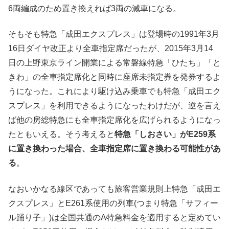
6両編成のため置き換えれば3両の減車になる。
そもそも特急「成田エクスプレス」は登場時の1991年3月
16日ダイヤ改正より全車指定席だったが、2015年3月14
日の上野東京ライン開業による常磐線特急「ひたち」「と
きわ」の全車指定席化と同時に座席未指定券を発券するよ
うになった。これにより駆け込み乗車でも特急「成田エク
スプレス」を利用できるようになったわけだが、逆を言え
ば他の房総特急にも全車指定席化を広げられるようになっ
たともいえる。そう考えると
特急「しおさい」がE259系
に置き換わった場合、全車指定席に置き換わる可能性があ
る
。
なおいかなる線区であっても旅客営業規則上特急「成田エ
クスプレス」とE261系使用の列車(つまり特急「サフィー
ル踊り子」)は全国共通のA特急料金を適用すると定めてい