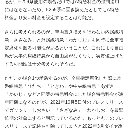
るが、E259系使用の場合だけではA特急料金の強制適用
にはならないため、E259系に置き換えたとしてもA特急
料金より安い料金を設定することは可能だ。
さらに考えられるのが、車両置き換えを行わない内房線特
急「さざなみ」と外房線特急「わかしお」も同時に全車指
定席化を図る可能性があるということだ。これにより自由
席が大半の房総特急から自由席がなくなり、実質値上げと
する可能性は十分考えられそうだ。
ただこの場合1つ矛盾するのが、全車指定席化した際に常
磐線特急「ひたち」「ときわ」や中央線特急「あずさ」
「かいじ」などと同等の特急料金にした場合特急料金が通
年同額になるのだが、2021年10月5日付のプレスリリース
でガッツリ「しおさい」「さざなみ」「わかしお」を最繁
忙期の対象にすると明記しているのだ。もっともこのプレ
スリリースで記述を削除してしまうと2022年3月ダイヤ改