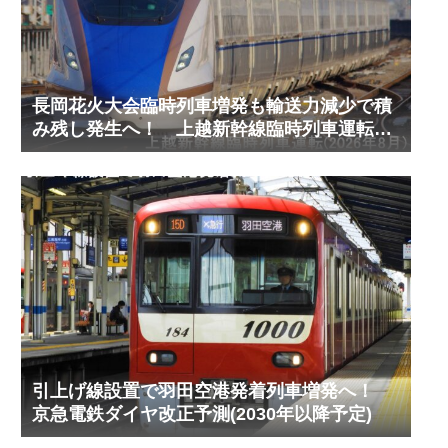
長岡花火大会臨時列車増発も輸送力減少で積
み残し発生へ！ 上越新幹線臨時列車運転
(2026年8月)
引上げ線設置で羽田空港発着列車増発へ！
京急電鉄ダイヤ改正予測(2030年以降予定)