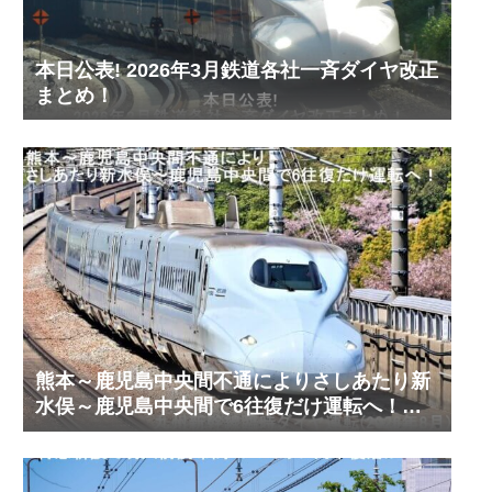
本日公表! 2026年3月鉄道各社一斉ダイヤ改正
まとめ！
熊本～鹿児島中央間不通によりさしあたり新
水俣～鹿児島中央間で6往復だけ運転へ！
九州新幹線臨時ダイヤ運転(2026年8月)