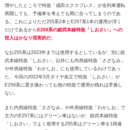
増やしたところで特急「成田エクスプレス」が全列車運転
再開しても、予備車を考えても間に合ってしまうのであ
る。これによりただ255系2本とE257系1本の運用が浮く
だけであるから
E259系の総武本線特急「しおさい」への
投入はかなり現実的だ
。
なお255系は2023年までは使用するとしているが、別に総
武本線特急「しおさい」以外にも内房線特急「さざなみ」
や外房線特急「わかしお」にも使用しているわけであっ
た、今回の2022年3月ダイヤ改正で特急「しおさい」が
E259系に置き換わっても他の特急で運用が残れば矛盾し
ない。
また内房線特急「さざなみ」や外房線特急「わかしお」で
主力のE257系にはグリーン車はないが、総武本線特急
「しおさい」でよく使用する255系はグリーン車を1両連