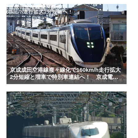
京成成田空港線複々線化で160km/h走行拡大
2分短縮と増車で特別車連結へ！ 京成電鉄
ダイヤ改正予測(2029年以降予定)