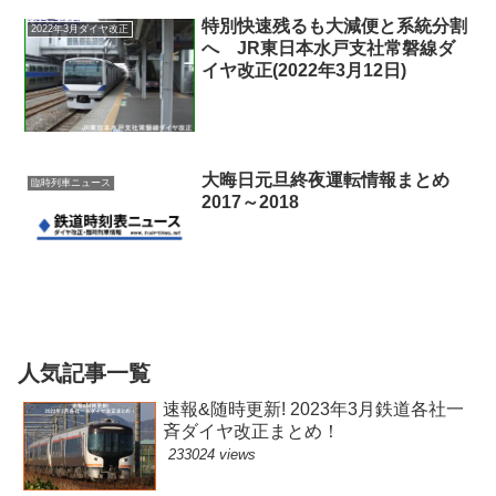
特別快速残るも大減便と系統分割
2022年3月ダイヤ改正
へ JR東日本水戸支社常磐線ダ
イヤ改正(2022年3月12日)
大晦日元旦終夜運転情報まとめ
臨時列車ニュース
2017～2018
人気記事一覧
速報&随時更新! 2023年3月鉄道各社一
斉ダイヤ改正まとめ！
233024 views