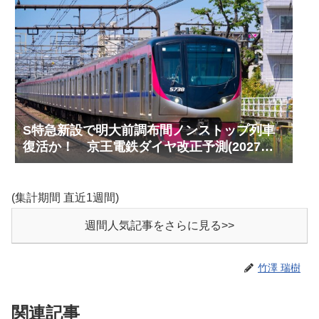
S特急新設で明大前調布間ノンストップ列車
復活か！ 京王電鉄ダイヤ改正予測(2027年
以降予定)
(集計期間 直近1週間)
週間人気記事をさらに見る>>
竹澤 瑞樹
関連記事