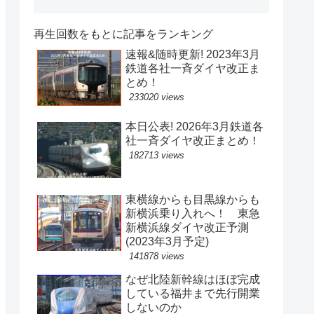
再生回数をもとに記事をランキング
速報&随時更新! 2023年3月
鉄道各社一斉ダイヤ改正ま
とめ！
233020 views
本日公表! 2026年3月鉄道各
社一斉ダイヤ改正まとめ！
182713 views
東横線からも目黒線からも
新横浜乗り入れへ！ 東急
新横浜線ダイヤ改正予測
(2023年3月予定)
141878 views
なぜ北陸新幹線はほぼ完成
している福井まで先行開業
しないのか