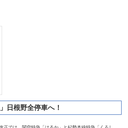
お」日根野全停車へ！
イヤ改正では、関空特急「はるか」と紀勢本線特急「くろし