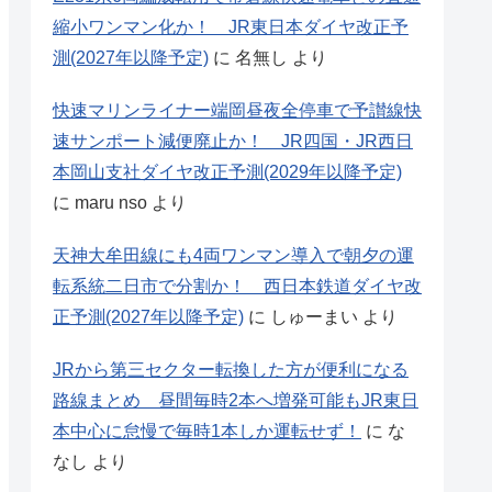
縮小ワンマン化か！ JR東日本ダイヤ改正予
測(2027年以降予定)
に
名無し
より
快速マリンライナー端岡昼夜全停車で予讃線快
速サンポート減便廃止か！ JR四国・JR西日
本岡山支社ダイヤ改正予測(2029年以降予定)
に
maru nso
より
天神大牟田線にも4両ワンマン導入で朝夕の運
転系統二日市で分割か！ 西日本鉄道ダイヤ改
正予測(2027年以降予定)
に
しゅーまい
より
JRから第三セクター転換した方が便利になる
路線まとめ 昼間毎時2本へ増発可能もJR東日
本中心に怠慢で毎時1本しか運転せず！
に
な
なし
より