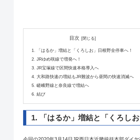
目次
1. 「はるか」増結と「くろしお」日根野全停車へ！
2. JRゆめ咲線で増発へ！
3. JR宝塚線で区間快速本格導入へ
4. 大和路快速の増結もJR難波から昼間の快速消滅へ
5. 嵯峨野線と奈良線で増結へ
6. 結び
1. 「はるか」増結と「くろし
今回の2020年3月14日JR西日本近畿統括本部ダ