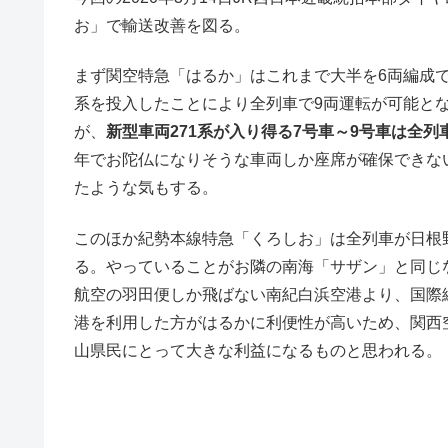
お」で輸送改善を図る。
まず関空特急「はるか」はこれまで大半を6両編成で
系を投入したことにより全列車で9両運転が可能とな
が、
新型車両271系が入り得る7号車～9号車は全
年でお陀仏になりそうな車両しか座席が確保できな
たような気もする。
このほか紀勢本線特急「くろしお」は全列車が日根
る。やっていることがお隣の南海「サザン」と同じ
航空の羽田便しか飛ばない南紀白浜空港より、国際
港を利用した方がはるかに利便性が高いため、関西
山県民にとって大きな利益になるものと思われる。