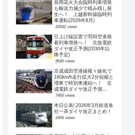
長岡花火大会臨時列車増発
も輸送力減少で積み残し発
生へ！ 上越新幹線臨時列
車運転(2026年8月)
20692 views
引上げ線設置で羽田空港発
着列車増発へ！ 京急電鉄
ダイヤ改正予測(2030年以
降予定)
8640 views
京成成田空港線複々線化で
160km/h走行拡大2分短縮と
増車で特別車連結へ！ 京
成電鉄ダイヤ改正予測
(2029年以降予定)
7460 views
本日公表! 2026年3月鉄道各
社一斉ダイヤ改正まとめ！
2456 views