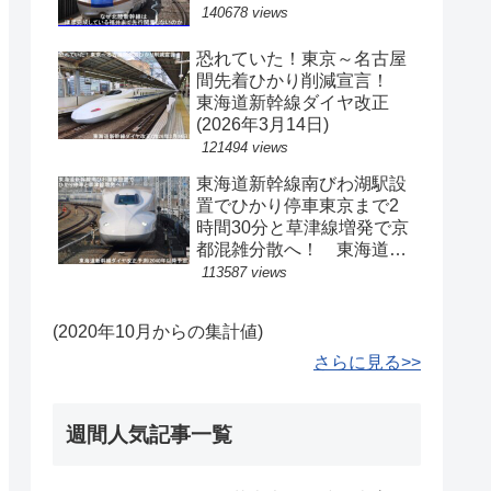
140678 views
恐れていた！東京～名古屋
間先着ひかり削減宣言！
東海道新幹線ダイヤ改正
(2026年3月14日)
121494 views
東海道新幹線南びわ湖駅設
置でひかり停車東京まで2
時間30分と草津線増発で京
都混雑分散へ！ 東海道新
幹線ダイヤ改正予測(2040
113587 views
年以降予定)
(2020年10月からの集計値)
さらに見る>>
週間人気記事一覧