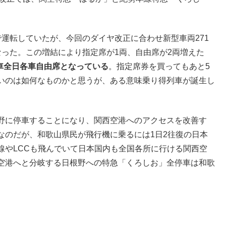
運転していたが、今回のダイヤ改正に合わせ新型車両271
った。この増結により指定席が1両、自由席が2両増えた
列車全日各車自由席となっている
。指定席券を買ってもあと5
いのは如何なものかと思うが、ある意味乗り得列車が誕生し
野に停車することになり、関西空港へのアクセスを改善す
なのだが、和歌山県民が飛行機に乗るには1日2往復の日本
線やLCCも飛んでいて日本国内も全国各所に行ける関西空
空港へと分岐する日根野への特急「くろしお」全停車は和歌