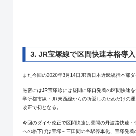
3. JR宝塚線で区間快速本格導
また今回の2020年3月14日JR西日本近畿統括本
厳密にはJR宝塚線には昼間に塚口発着の区間快速を
学研都市線・JR東西線からの折返しのためだけの運
改正で初となる。
今回のダイヤ改正で区間快速は昼間の丹波路快速・
への格下げは宝塚～三田間の各駅停車化、宝塚発着