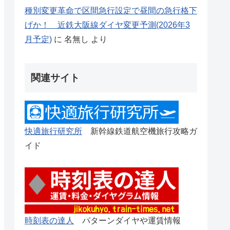
種別変更革命で区間急行設定で昼間の急行格下
げか！ 近鉄大阪線ダイヤ変更予測(2026年3
月予定)
に
名無し
より
関連サイト
快適旅行研究所
新幹線鉄道航空機旅行攻略ガ
イド
時刻表の達人
パターンダイヤや運賃情報