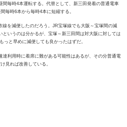
昼間毎時4本運転する。代替として、新三田発着の普通電車
間毎時6本から毎時4本に短縮する。
都市線を減便したのだろう。JR宝塚線でも大阪～宝塚間の減
いというのは分かるが、宝塚～新三田間は対大阪に対しては
、もっと早めに減便しても良かったはずだ。
速達利用時に着席に難がある可能性はあるが、その分普通電
だけ見れば改善している。