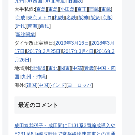
九州
][
JR四国
][
JR北海道
][
旧国鉄
]
大手私鉄:[
京急
][
東急
][
小田急
][
京王
][
西武
][
東武
]
[
京成
][
東京メトロ
][
相鉄
][
名鉄
][
阪神
][
阪急
][
京阪
]
[
近鉄
][
南海
][
西鉄
]
[
新線開業
]
ダイヤ改正実施日:[
2019年3月16日
][
2018年3月
17日
][
2017年3月25日
][
2017年3月4日
][
2016年3
月26日
]
地域別:[
北海道
][
東北
][
関東
][
中部
][
近畿
][
中国・四
国
][
九州・沖縄
]
海外:[
韓国
][
中国
][
インド
][
ヨーロッパ
]
最近のコメント
成田線我孫子～成田間にE131系3両編成導入や
E231系6両編成転用で常磐線快速電車との直通