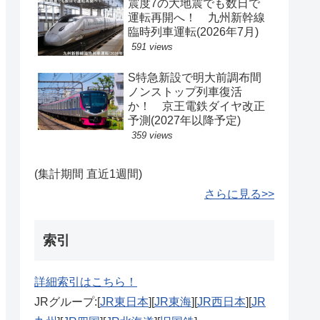
震度7の大地震でも数日で
運転再開へ！ 九州新幹線
臨時列車運転(2026年7月)
591 views
S特急新設で明大前調布間
ノンストップ列車復活
か！ 京王電鉄ダイヤ改正
予測(2027年以降予定)
359 views
(集計期間 直近1週間)
さらに見る>>
索引
詳細索引はこちら！
JRグループ:[
JR東日本
][
JR東海
][
JR西日本
][
JR