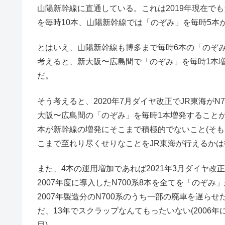
山陽新幹線に直通している。これは2019年現在で
を毎時10本、山陽新幹線では「のぞみ」を毎時5本
とはいえ、山陽新幹線も博多まで毎時6本の「のぞ
考えると、新大阪〜広島間で「のぞみ」を毎時1本増
だ。
そう考えると、2020年7月ダイヤ改正でJR東海がN
大阪〜広島間の「のぞみ」を毎時1本増発すること
本が新幹線の増発にそこまで積極的でないこと(そも
こまで至れり尽くせりなことをJR東海が行えるかは
また、4本の運用増加であれば2021年3月ダイヤ改正
2007年度に導入したN700系8本を全てを「のぞ
2007年製造分のN700系のうち一部の廃車を遅らせ
だ、13年でスクラップなんてもったいない(2006年
目)。