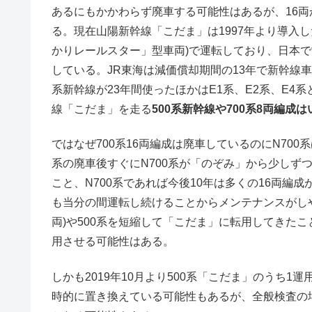
あるにもかかわらず廃車する可能性はあるが、16
る。現在山陽新幹線「こだま」は1997年より導入した
かりレールスター」型車両)で運転しており、日本
している。JR東海は減価償却期間の13年で新幹線車
系新幹線が23年間使ったほかはE1系、E2系、E4
線「こだま」を走る
500系新幹線や700系8両編
ではなぜ700系16両編成は廃車しているのにN700
系の廃車後すぐにN700系が「のぞみ」から少しず
こと、N700系であれば今後10年は多くの16両編
も当分の間運転し続けることからメンテナンスがしや
両)や500系を短縮して「こだま」に転用してきたこ
用させる可能性はある。
しかも2019年10月より500系「こだま」のうち1
時的に置き換えている可能性もあるが、全般検査の場合