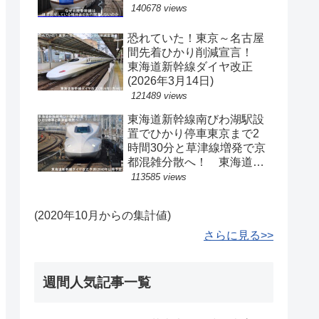
140678 views
恐れていた！東京～名古屋
間先着ひかり削減宣言！
東海道新幹線ダイヤ改正
(2026年3月14日)
121489 views
東海道新幹線南びわ湖駅設
置でひかり停車東京まで2
時間30分と草津線増発で京
都混雑分散へ！ 東海道新
幹線ダイヤ改正予測(2040
113585 views
年以降予定)
(2020年10月からの集計値)
さらに見る>>
週間人気記事一覧