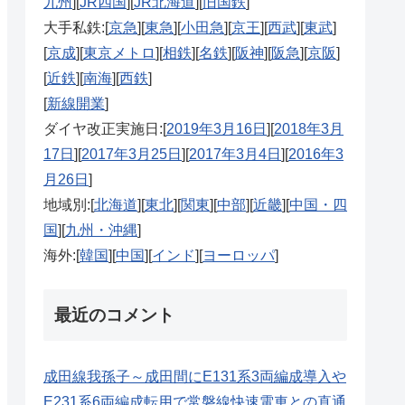
九州
][
JR四国
][
JR北海道
][
旧国鉄
]
大手私鉄:[
京急
][
東急
][
小田急
][
京王
][
西武
][
東武
]
[
京成
][
東京メトロ
][
相鉄
][
名鉄
][
阪神
][
阪急
][
京阪
]
[
近鉄
][
南海
][
西鉄
]
[
新線開業
]
ダイヤ改正実施日:[
2019年3月16日
][
2018年3月
17日
][
2017年3月25日
][
2017年3月4日
][
2016年3
月26日
]
地域別:[
北海道
][
東北
][
関東
][
中部
][
近畿
][
中国・四
国
][
九州・沖縄
]
海外:[
韓国
][
中国
][
インド
][
ヨーロッパ
]
最近のコメント
成田線我孫子～成田間にE131系3両編成導入や
E231系6両編成転用で常磐線快速電車との直通