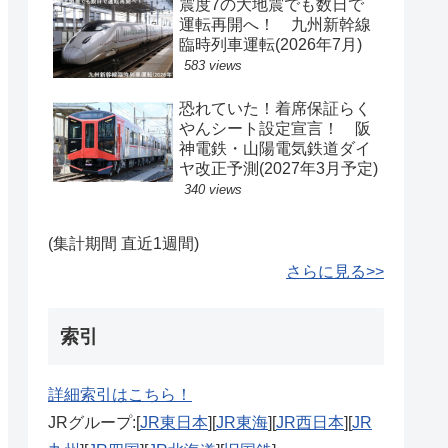
震度7の大地震でも数日で
運転再開へ！ 九州新幹線
臨時列車運転(2026年7月)
583 views
恐れていた！着席保証らく
やんシート設定宣言！ 阪
神電鉄・山陽電気鉄道ダイ
ヤ改正予測(2027年3月予定)
340 views
(集計期間 直近1週間)
さらに見る>>
索引
詳細索引はこちら！
JRグループ:[
JR東日本
][
JR東海
][
JR西日本
][
JR