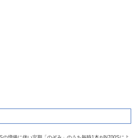
0Sの増備に伴い定期「のぞみ」のうち毎時1本がN700Sによ