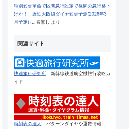
種別変更革命で区間急行設定で昼間の急行格下
げか！ 近鉄大阪線ダイヤ変更予測(2026年3
月予定)
に
名無し
より
関連サイト
快適旅行研究所
新幹線鉄道航空機旅行攻略ガ
イド
時刻表の達人
パターンダイヤや運賃情報