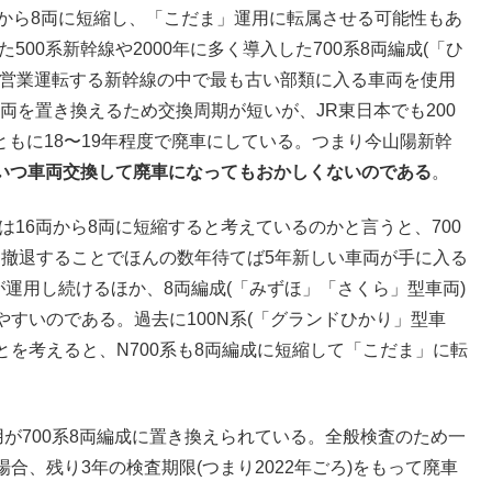
両から8両に短縮し、「こだま」運用に転属させる可能性もあ
500系新幹線や2000年に多く導入した700系8両編成(「ひ
で営業運転する新幹線の中で最も古い部類に入る車両を使用
両を置き換えるため交換周期が短いが、JR東日本でも200
系ともに18〜19年程度で廃車にしている。つまり今山陽新幹
成はいつ車両交換して廃車になってもおかしくないのである
。
系は16両から8両に短縮すると考えているのかと言うと、700
つ撤退することでほんの数年待てば5年新しい車両が手に入る
成が運用し続けるほか、8両編成(「みずほ」「さくら」型車両)
すいのである。過去に100N系(「グランドひかり」型車
とを考えると、N700系も8両編成に短縮して「こだま」に転
運用が700系8両編成に置き換えられている。全般検査のため一
、残り3年の検査期限(つまり2022年ごろ)をもって廃車