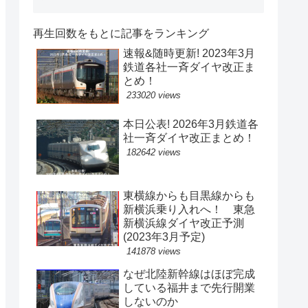
再生回数をもとに記事をランキング
速報&随時更新! 2023年3月
鉄道各社一斉ダイヤ改正ま
とめ！
233020 views
本日公表! 2026年3月鉄道各
社一斉ダイヤ改正まとめ！
182642 views
東横線からも目黒線からも
新横浜乗り入れへ！ 東急
新横浜線ダイヤ改正予測
(2023年3月予定)
141878 views
なぜ北陸新幹線はほぼ完成
している福井まで先行開業
しないのか