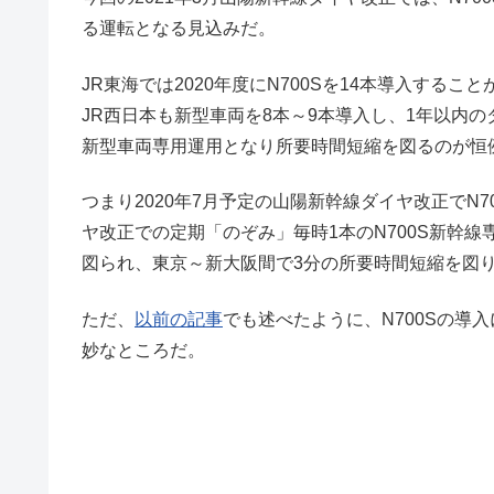
る運転となる見込みだ。
JR東海では2020年度にN700Sを14本導入する
JR西日本も新型車両を8本～9本導入し、1年以内
新型車両専用運用となり所要時間短縮を図るのが恒
つまり2020年7月予定の山陽新幹線ダイヤ改正でN7
ヤ改正での定期「のぞみ」毎時1本のN700S新幹
図られ、東京～新大阪間で3分の所要時間短縮を図
ただ、
以前の記事
でも述べたように、N700Sの導
妙なところだ。