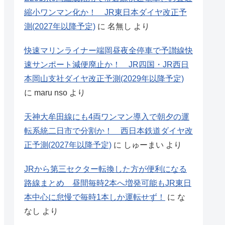
縮小ワンマン化か！ JR東日本ダイヤ改正予
測(2027年以降予定)
に
名無し
より
快速マリンライナー端岡昼夜全停車で予讃線快
速サンポート減便廃止か！ JR四国・JR西日
本岡山支社ダイヤ改正予測(2029年以降予定)
に
maru nso
より
天神大牟田線にも4両ワンマン導入で朝夕の運
転系統二日市で分割か！ 西日本鉄道ダイヤ改
正予測(2027年以降予定)
に
しゅーまい
より
JRから第三セクター転換した方が便利になる
路線まとめ 昼間毎時2本へ増発可能もJR東日
本中心に怠慢で毎時1本しか運転せず！
に
な
なし
より