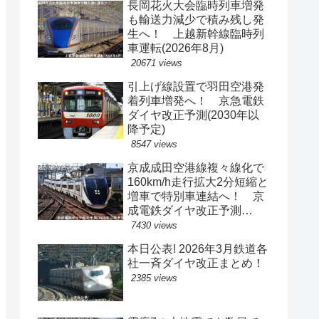
長岡花火大会臨時列車増発
も輸送力減少で積み残し発
生へ！ 上越新幹線臨時列
車運転(2026年8月)
20671 views
引上げ線設置で羽田空港発
着列車増発へ！ 京急電鉄
ダイヤ改正予測(2030年以
降予定)
8547 views
京成成田空港線複々線化で
160km/h走行拡大2分短縮と
増車で特別車連結へ！ 京
成電鉄ダイヤ改正予測
(2029年以降予定)
7430 views
本日公表! 2026年3月鉄道各
社一斉ダイヤ改正まとめ！
2385 views