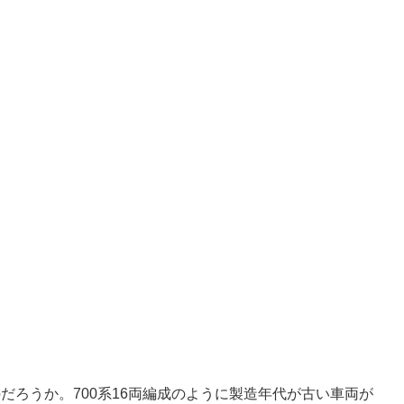
だろうか。700系16両編成のように製造年代が古い車両が