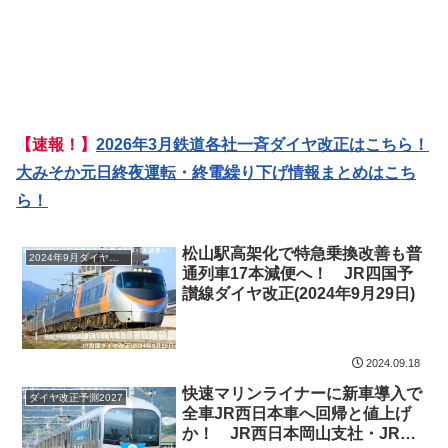
【速報！】
2026年3月鉄道各社一斉ダイヤ改正はこちら！
大みそか元日終夜運転・終電繰り下げ情報まとめはこち
ら！
松山駅高架化で特急乗換改善も普
2024年9月ダイヤ改正
通列車17本減便へ！ JR四国予
讃線ダイヤ改正(2024年9月29日)
2024.09.18
快速マリンライナーに新車導入で
ダイヤ改正予測2027
全車JR西日本車へ回帰と値上げ
か！ JR西日本岡山支社・JR四