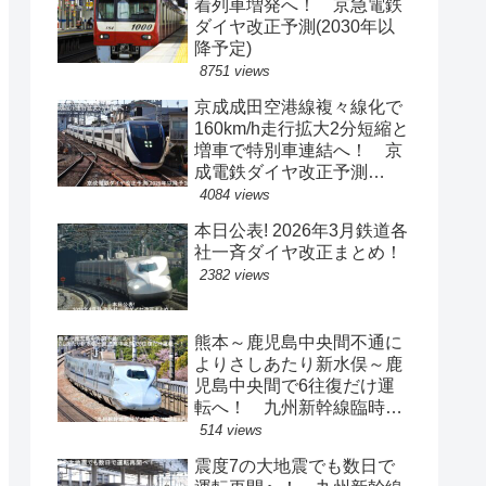
着列車増発へ！ 京急電鉄
ダイヤ改正予測(2030年以
降予定)
8751 views
京成成田空港線複々線化で
160km/h走行拡大2分短縮と
増車で特別車連結へ！ 京
成電鉄ダイヤ改正予測
(2029年以降予定)
4084 views
本日公表! 2026年3月鉄道各
社一斉ダイヤ改正まとめ！
2382 views
熊本～鹿児島中央間不通に
よりさしあたり新水俣～鹿
児島中央間で6往復だけ運
転へ！ 九州新幹線臨時ダ
イヤ運転(2026年8月)
514 views
震度7の大地震でも数日で