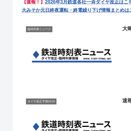
【速報！】
2026年3月鉄道各社一斉ダイヤ改正はこ
大みそか元日終夜運転・終電繰り下げ情報まとめは
大
臨時列車ニュース
速
ダイヤ改正予測2019