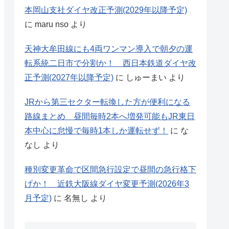
本岡山支社ダイヤ改正予測(2029年以降予定)
に
maru nso
より
天神大牟田線にも4両ワンマン導入で朝夕の運
転系統二日市で分割か！ 西日本鉄道ダイヤ改
正予測(2027年以降予定)
に
しゅーまい
より
JRから第三セクター転換した方が便利になる
路線まとめ 昼間毎時2本へ増発可能もJR東日
本中心に怠慢で毎時1本しか運転せず！
に
な
なし
より
種別変更革命で区間急行設定で昼間の急行格下
げか！ 近鉄大阪線ダイヤ変更予測(2026年3
月予定)
に
名無し
より