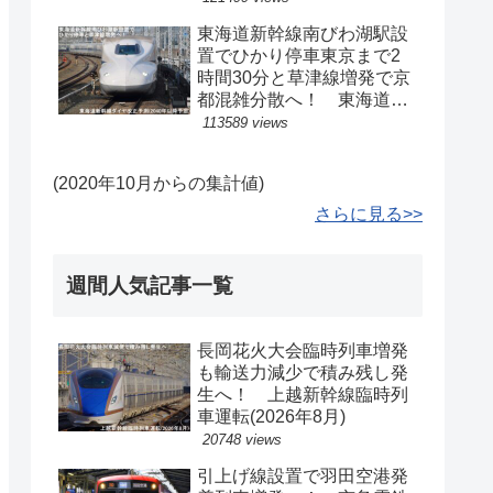
東海道新幹線南びわ湖駅設
置でひかり停車東京まで2
時間30分と草津線増発で京
都混雑分散へ！ 東海道新
幹線ダイヤ改正予測(2040
113589 views
年以降予定)
(2020年10月からの集計値)
さらに見る>>
週間人気記事一覧
長岡花火大会臨時列車増発
も輸送力減少で積み残し発
生へ！ 上越新幹線臨時列
車運転(2026年8月)
20748 views
引上げ線設置で羽田空港発