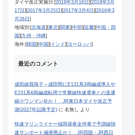
ダイヤ改正実施日:[
2019年3月16日
][
2018年3月
17日
][
2017年3月25日
][
2017年3月4日
][
2016年3
月26日
]
地域別:[
北海道
][
東北
][
関東
][
中部
][
近畿
][
中国・四
国
][
九州・沖縄
]
海外:[
韓国
][
中国
][
インド
][
ヨーロッパ
]
最近のコメント
成田線我孫子～成田間にE131系3両編成導入や
E231系6両編成転用で常磐線快速電車との直通
縮小ワンマン化か！ JR東日本ダイヤ改正予
測(2027年以降予定)
に
名無し
より
快速マリンライナー端岡昼夜全停車で予讃線快
速サンポート減便廃止か！ JR四国・JR西日