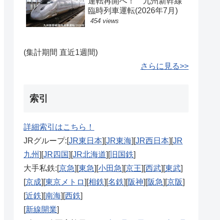
運転再開へ！ 九州新幹線
臨時列車運転(2026年7月)
454 views
(集計期間 直近1週間)
さらに見る>>
索引
詳細索引はこちら！
JRグループ:[
JR東日本
][
JR東海
][
JR西日本
][
JR
九州
][
JR四国
][
JR北海道
][
旧国鉄
]
大手私鉄:[
京急
][
東急
][
小田急
][
京王
][
西武
][
東武
]
[
京成
][
東京メトロ
][
相鉄
][
名鉄
][
阪神
][
阪急
][
京阪
]
[
近鉄
][
南海
][
西鉄
]
[
新線開業
]