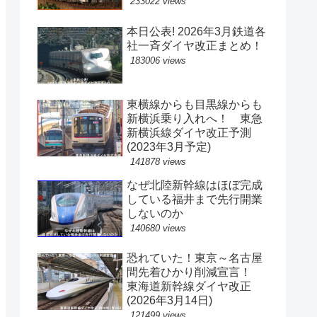
233022 views
本日公表! 2026年3月鉄道各
社一斉ダイヤ改正まとめ！
183006 views
東横線からも目黒線からも
新横浜乗り入れへ！ 東急
新横浜線ダイヤ改正予測
(2023年3月予定)
141878 views
なぜ北陸新幹線はほぼ完成
している福井まで先行開業
しないのか
140680 views
恐れていた！東京～名古屋
間先着ひかり削減宣言！
東海道新幹線ダイヤ改正
(2026年3月14日)
121499 views