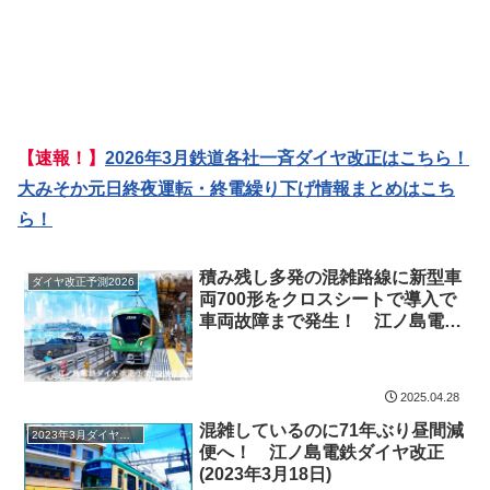
【速報！】
2026年3月鉄道各社一斉ダイヤ改正はこちら！
大みそか元日終夜運転・終電繰り下げ情報まとめはこち
ら！
積み残し多発の混雑路線に新型車
ダイヤ改正予測2026
両700形をクロスシートで導入で
車両故障まで発生！ 江ノ島電鉄
ダイヤ改正予測(2026年度予定)
2025.04.28
混雑しているのに71年ぶり昼間減
2023年3月ダイヤ改正
便へ！ 江ノ島電鉄ダイヤ改正
(2023年3月18日)