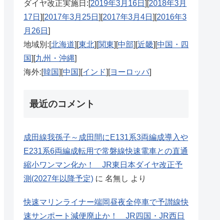
ダイヤ改正実施日:[
2019年3月16日
][
2018年3月
17日
][
2017年3月25日
][
2017年3月4日
][
2016年3
月26日
]
地域別:[
北海道
][
東北
][
関東
][
中部
][
近畿
][
中国・四
国
][
九州・沖縄
]
海外:[
韓国
][
中国
][
インド
][
ヨーロッパ
]
最近のコメント
成田線我孫子～成田間にE131系3両編成導入や
E231系6両編成転用で常磐線快速電車との直通
縮小ワンマン化か！ JR東日本ダイヤ改正予
測(2027年以降予定)
に
名無し
より
快速マリンライナー端岡昼夜全停車で予讃線快
速サンポート減便廃止か！ JR四国・JR西日