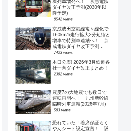
着列車増発へ！ 京急電鉄
ダイヤ改正予測(2030年以
降予定)
8542 views
京成成田空港線複々線化で
160km/h走行拡大2分短縮と
増車で特別車連結へ！ 京
成電鉄ダイヤ改正予測
(2029年以降予定)
7423 views
本日公表! 2026年3月鉄道各
社一斉ダイヤ改正まとめ！
2382 views
震度7の大地震でも数日で
運転再開へ！ 九州新幹線
臨時列車運転(2026年7月)
583 views
恐れていた！着席保証らく
やんシート設定宣言！ 阪