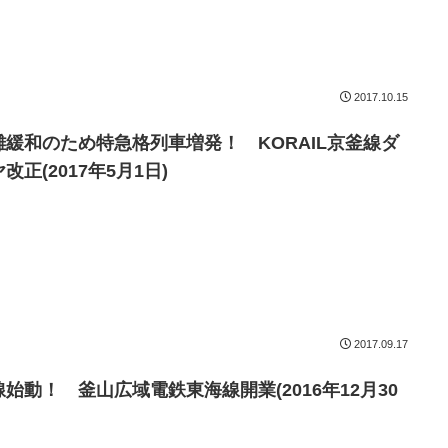
2017.10.15
雑緩和のため特急格列車増発！ KORAIL京釜線ダ
改正(2017年5月1日)
2017.09.17
線始動！ 釜山広域電鉄東海線開業(2016年12月30