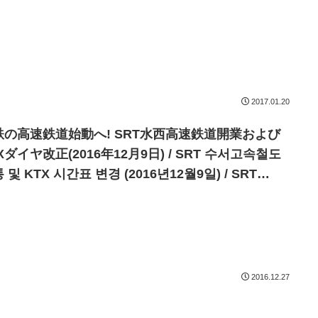
2017.01.20
鉄の高速鉄道始動へ! SRT水西高速鉄道開業および
Xダイヤ改正(2016年12月9日) / SRT 수서고속철도
 및 KTX 시간표 변경 (2016년12월9일) / SRT
eo High-Speed Railway Opening and KTX
etable Change (December 9, 2016)
2016.12.27