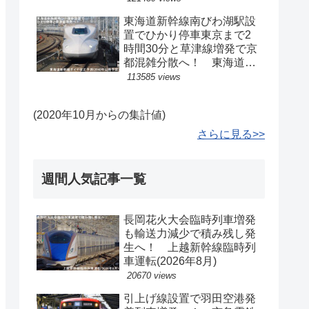
東海道新幹線南びわ湖駅設
置でひかり停車東京まで2
時間30分と草津線増発で京
都混雑分散へ！ 東海道新
幹線ダイヤ改正予測(2040
113585 views
年以降予定)
(2020年10月からの集計値)
さらに見る>>
週間人気記事一覧
長岡花火大会臨時列車増発
も輸送力減少で積み残し発
生へ！ 上越新幹線臨時列
車運転(2026年8月)
20670 views
引上げ線設置で羽田空港発