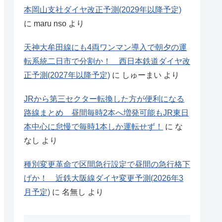
本岡山支社ダイヤ改正予測(2029年以降予定)
に
maru nso
より
天神大牟田線にも4両ワンマン導入で朝夕の運
転系統二日市で分割か！ 西日本鉄道ダイヤ改
正予測(2027年以降予定)
に
しゅーまい
より
JRから第三セクター転換した方が便利になる
路線まとめ 昼間毎時2本へ増発可能もJR東日
本中心に怠慢で毎時1本しか運転せず！
に
な
なし
より
種別変更革命で区間急行設定で昼間の急行格下
げか！ 近鉄大阪線ダイヤ変更予測(2026年3
月予定)
に
名無し
より