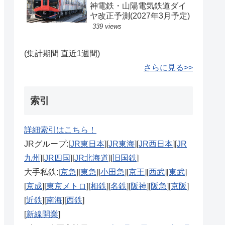
神電鉄・山陽電気鉄道ダイ
ヤ改正予測(2027年3月予定)
339 views
(集計期間 直近1週間)
さらに見る>>
索引
詳細索引はこちら！
JRグループ:[
JR東日本
][
JR東海
][
JR西日本
][
JR
九州
][
JR四国
][
JR北海道
][
旧国鉄
]
大手私鉄:[
京急
][
東急
][
小田急
][
京王
][
西武
][
東武
]
[
京成
][
東京メトロ
][
相鉄
][
名鉄
][
阪神
][
阪急
][
京阪
]
[
近鉄
][
南海
][
西鉄
]
[
新線開業
]