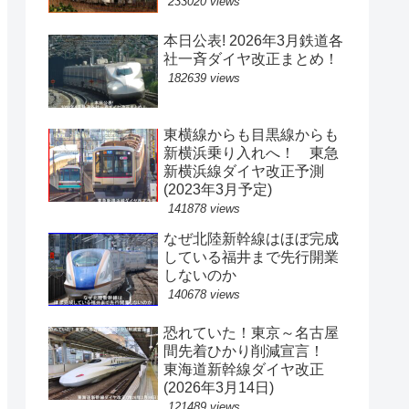
233020 views
本日公表! 2026年3月鉄道各
社一斉ダイヤ改正まとめ！
182639 views
東横線からも目黒線からも
新横浜乗り入れへ！ 東急
新横浜線ダイヤ改正予測
(2023年3月予定)
141878 views
なぜ北陸新幹線はほぼ完成
している福井まで先行開業
しないのか
140678 views
恐れていた！東京～名古屋
間先着ひかり削減宣言！
東海道新幹線ダイヤ改正
(2026年3月14日)
121489 views