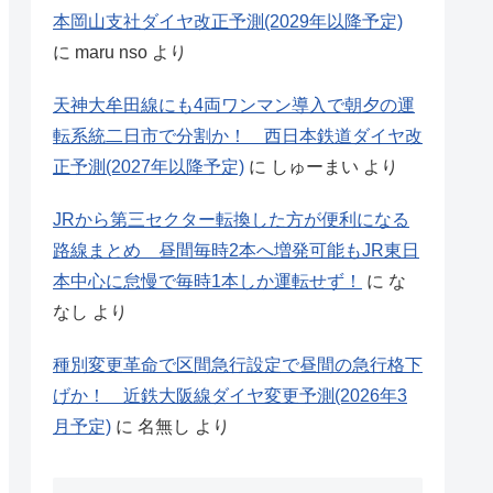
本岡山支社ダイヤ改正予測(2029年以降予定)
に
maru nso
より
天神大牟田線にも4両ワンマン導入で朝夕の運
転系統二日市で分割か！ 西日本鉄道ダイヤ改
正予測(2027年以降予定)
に
しゅーまい
より
JRから第三セクター転換した方が便利になる
路線まとめ 昼間毎時2本へ増発可能もJR東日
本中心に怠慢で毎時1本しか運転せず！
に
な
なし
より
種別変更革命で区間急行設定で昼間の急行格下
げか！ 近鉄大阪線ダイヤ変更予測(2026年3
月予定)
に
名無し
より