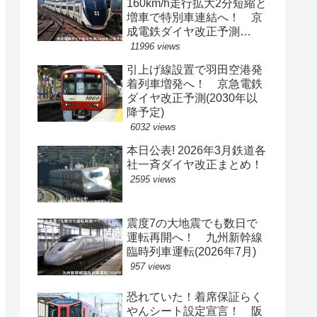
160km/h走行拡大2分短縮と
増車で特別車連結へ！ 京
成電鉄ダイヤ改正予測
(2029年以降予定)
11996 views
引上げ線設置で羽田空港発
着列車増発へ！ 京急電鉄
ダイヤ改正予測(2030年以
降予定)
6032 views
本日公表! 2026年3月鉄道各
社一斉ダイヤ改正まとめ！
2595 views
震度7の大地震でも数日で
運転再開へ！ 九州新幹線
臨時列車運転(2026年7月)
957 views
恐れていた！着席保証らく
やんシート設定宣言！ 阪