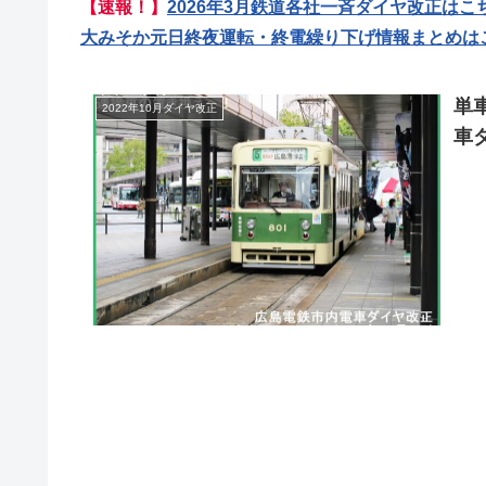
【速報！】
2026年3月鉄道各社一斉ダイヤ改正はこ
大みそか元日終夜運転・終電繰り下げ情報まとめは
単
2022年10月ダイヤ改正
車ダ