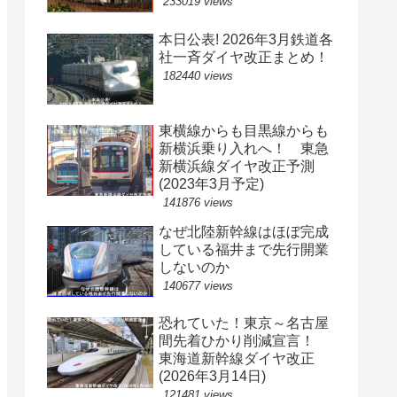
233019 views
本日公表! 2026年3月鉄道各
社一斉ダイヤ改正まとめ！
182440 views
東横線からも目黒線からも
新横浜乗り入れへ！ 東急
新横浜線ダイヤ改正予測
(2023年3月予定)
141876 views
なぜ北陸新幹線はほぼ完成
している福井まで先行開業
しないのか
140677 views
恐れていた！東京～名古屋
間先着ひかり削減宣言！
東海道新幹線ダイヤ改正
(2026年3月14日)
121481 views