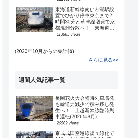
東海道新幹線南びわ湖駅設
置でひかり停車東京まで2
時間30分と草津線増発で京
都混雑分散へ！ 東海道新
幹線ダイヤ改正予測(2040
113583 views
年以降予定)
(2020年10月からの集計値)
さらに見る>>
週間人気記事一覧
長岡花火大会臨時列車増発
も輸送力減少で積み残し発
生へ！ 上越新幹線臨時列
車運転(2026年8月)
20569 views
京成成田空港線複々線化で