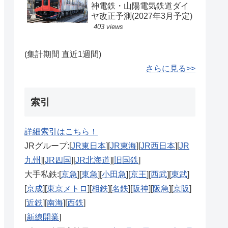
神電鉄・山陽電気鉄道ダイ
ヤ改正予測(2027年3月予定)
403 views
(集計期間 直近1週間)
さらに見る>>
索引
詳細索引はこちら！
JRグループ:[
JR東日本
][
JR東海
][
JR西日本
][
JR
九州
][
JR四国
][
JR北海道
][
旧国鉄
]
大手私鉄:[
京急
][
東急
][
小田急
][
京王
][
西武
][
東武
]
[
京成
][
東京メトロ
][
相鉄
][
名鉄
][
阪神
][
阪急
][
京阪
]
[
近鉄
][
南海
][
西鉄
]
[
新線開業
]