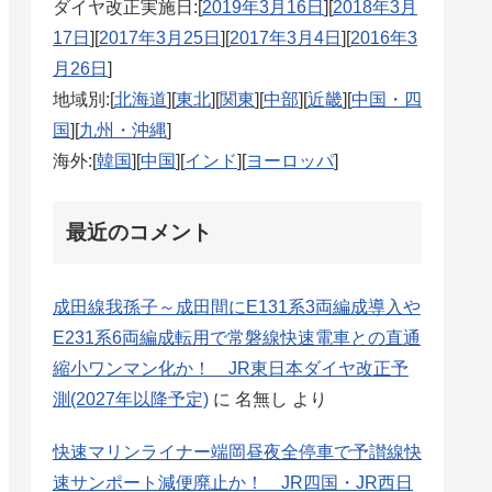
ダイヤ改正実施日:[
2019年3月16日
][
2018年3月
17日
][
2017年3月25日
][
2017年3月4日
][
2016年3
月26日
]
地域別:[
北海道
][
東北
][
関東
][
中部
][
近畿
][
中国・四
国
][
九州・沖縄
]
海外:[
韓国
][
中国
][
インド
][
ヨーロッパ
]
最近のコメント
成田線我孫子～成田間にE131系3両編成導入や
E231系6両編成転用で常磐線快速電車との直通
縮小ワンマン化か！ JR東日本ダイヤ改正予
測(2027年以降予定)
に
名無し
より
快速マリンライナー端岡昼夜全停車で予讃線快
速サンポート減便廃止か！ JR四国・JR西日