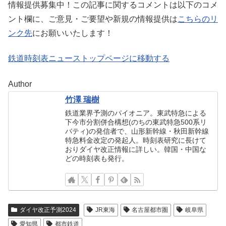
情報提供募集中！この記事に関するコメントは以下のコメ
ント欄に、ご意見・ご要望や新規の情報提供は
こちらのリ
ンク先
にお願いいたします！
鉄道時刻表ニューストップページに移動する
Author
竹澤 瑞樹
鉄道業界予測のパイオニア。東武特急による
下今市分割併合構想(のちの東武特急500系リ
バティ)の発信者で、山形新幹線・秋田新幹線
特急料金改定の発起人。時刻表研究に長けて
おりダイヤ改正情報に詳しい。韓国・中国な
どの時刻表も発行。
ダイヤ改正予測2024
JR東海
名古屋都市圏
岐阜県
愛知県
都市鉄道