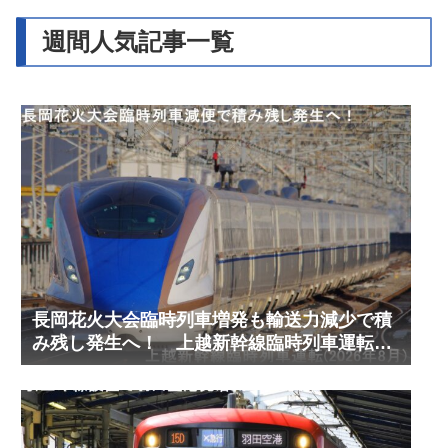
週間人気記事一覧
長岡花火大会臨時列車増発も輸送力減少で積
み残し発生へ！ 上越新幹線臨時列車運転
(2026年8月)