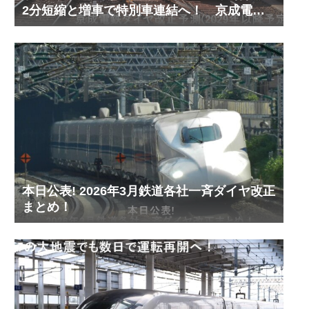
2分短縮と増車で特別車連結へ！ 京成電鉄
ダイヤ改正予測(2029年以降予定)
本日公表! 2026年3月鉄道各社一斉ダイヤ改正
まとめ！