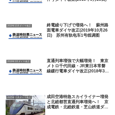
終電繰り下げで増発へ！ 蘇州路
2019年10月ダイヤ改正
面電車ダイヤ改正(2019年10月26
日) 苏州有轨电车1号线调图
直通列車増強で大幅増発！ 東京
2018年3月ダイヤ改正
メトロ千代田線・JR東日本常磐
線緩行電車ダイヤ改正(2018年3月
17日)
成田空港特急スカイライナー増発
2025年12月ダイヤ改正
と北総都営直通列車増発へ！ 京
成電鉄・北総鉄道・芝山鉄道ダイ
ヤ改正(2025年12月13日)