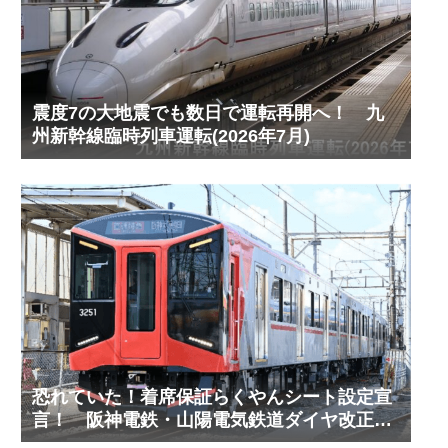
震度7の大地震でも数日で運転再開へ！ 九
州新幹線臨時列車運転(2026年7月)
恐れていた！着席保証らくやんシート設定宣
言！ 阪神電鉄・山陽電気鉄道ダイヤ改正予
測(2027年3月予定)