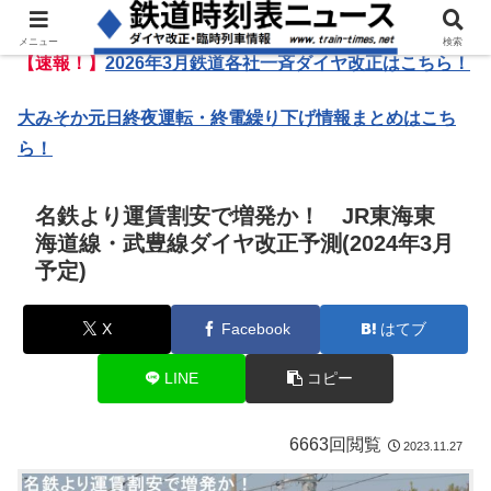
メニュー
検索
【速報！】
2026年3月鉄道各社一斉ダイヤ改正はこちら！
大みそか元日終夜運転・終電繰り下げ情報まとめはこち
ら！
名鉄より運賃割安で増発か！ JR東海東
海道線・武豊線ダイヤ改正予測(2024年3月
予定)
X
Facebook
はてブ
LINE
コピー
6663回閲覧
2023.11.27