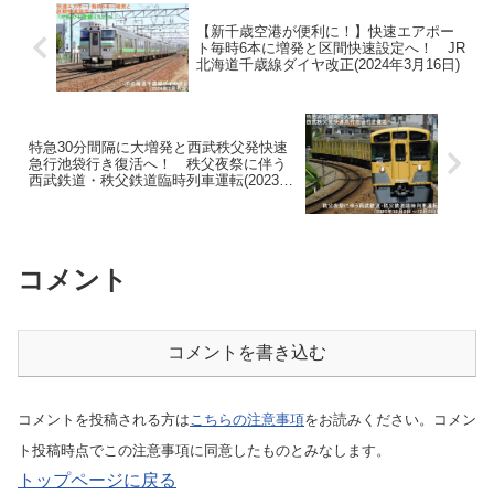
【新千歳空港が便利に！】快速エアポー
ト毎時6本に増発と区間快速設定へ！ JR
北海道千歳線ダイヤ改正(2024年3月16日)
特急30分間隔に大増発と西武秩父発快速
急行池袋行き復活へ！ 秩父夜祭に伴う
西武鉄道・秩父鉄道臨時列車運転(2023年
12月2日～12月3日)
コメント
コメントを書き込む
コメントを投稿される方は
こちらの注意事項
をお読みください。コメン
ト投稿時点でこの注意事項に同意したものとみなします。
トップページに戻る