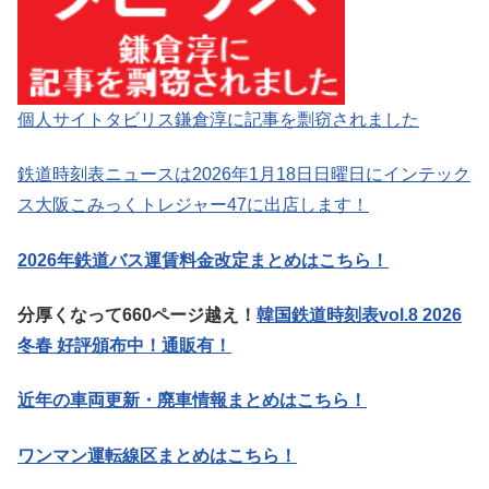
個人サイトタビリス鎌倉淳に記事を剽窃されました
鉄道時刻表ニュースは2026年1月18日日曜日にインテック
ス大阪こみっくトレジャー47に出店します！
2026年鉄道バス運賃料金改定まとめはこちら！
分厚くなって660ページ越え！
韓国鉄道時刻表vol.8 2026
冬春 好評頒布中！通販有！
近年の車両更新・廃車情報まとめはこちら！
ワンマン運転線区まとめはこちら！