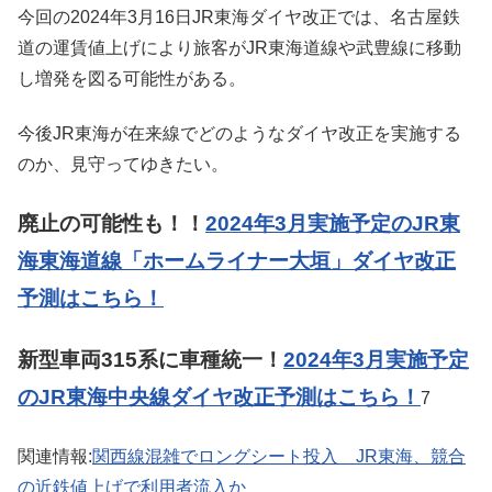
今回の2024年3月16日JR東海ダイヤ改正では、名古屋鉄
道の運賃値上げにより旅客がJR東海道線や武豊線に移動
し増発を図る可能性がある。
今後JR東海が在来線でどのようなダイヤ改正を実施する
のか、見守ってゆきたい。
廃止の可能性も！！
2024年3月実施予定のJR東
海東海道線「ホームライナー大垣」ダイヤ改正
予測はこちら！
新型車両315系に車種統一！
2024年3月実施予定
のJR東海中央線ダイヤ改正予測はこちら！
7
関連情報:
関西線混雑でロングシート投入 JR東海、競合
の近鉄値上げで利用者流入か