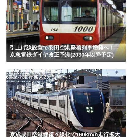
引上げ線設置で羽田空港発着列車増発へ！
京急電鉄ダイヤ改正予測(2030年以降予定)
京成成田空港線複々線化で160km/h走行拡大