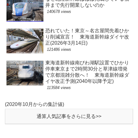
井まで先行開業しないのか
140678 views
恐れていた！東京～名古屋間先着ひか
り削減宣言！ 東海道新幹線ダイヤ改
正(2026年3月14日)
121486 views
東海道新幹線南びわ湖駅設置でひかり
停車東京まで2時間30分と草津線増発
で京都混雑分散へ！ 東海道新幹線ダ
イヤ改正予測(2040年以降予定)
113584 views
(2020年10月からの集計値)
通算人気記事をさらに見る>>