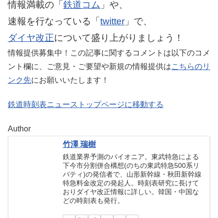
情報満載の「
鉄道コム
」や、
速報を行なっている「
twitter
」で、
ダイヤ改正
について盛り上がりましょう！
情報提供募集中！この記事に関するコメントは以下のコメ
ント欄に、ご意見・ご要望や新規の情報提供は
こちらのリ
ンク先
にお願いいたします！
鉄道時刻表ニューストップページに移動する
Author
竹澤 瑞樹
鉄道業界予測のパイオニア。東武特急による
下今市分割併合構想(のちの東武特急500系リ
バティ)の発信者で、山形新幹線・秋田新幹線
特急料金改定の発起人。時刻表研究に長けて
おりダイヤ改正情報に詳しい。韓国・中国な
どの時刻表も発行。