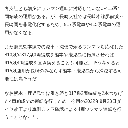
各支社とも朝夕にワンマン運転に対応していない415系4
両編成の運用がある。が、長崎支社では長崎本線肥前浜～
長崎間を非電化化するため、817系電車や415系電車の運
用がなくなる。
また鹿児島本線での減車・減便で余るワンマン対応化した
813系や817系3両編成を熊本や鹿児島に転属させれば、
415系4両編成を置き換えることも可能だ。そう考えると
415系運用が長崎のみならず熊本・鹿児島から消滅する可
能性は高そうだ。
なお熊本・鹿児島では引き続き817系2両編成を2本つなげ
た4両編成での運転を行うため、今回の2022年9月23日ダ
イヤ改正より車側カメラ確認による4両ワンマン運転を行
うこととなった。