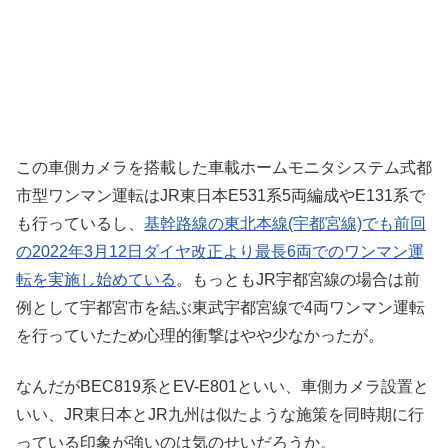
この車側カメラを搭載した車載ホームモニタシステム式都
市型ワンマン運転はJR東日本E531系5両編成やE131系で
も行っているし、
基幹路線の東北本線(宇都宮線)でも前回
の2022年3月12日ダイヤ改正より最長6両でのワンマン運
転を実施し始めている
。もっともJR宇都宮線の場合は前
例として宇都宮市を結ぶ東武宇都宮線で4両ワンマン運転
を行っていたため心理的衝撃はやや少なかったが。
なんだがBEC819系とEV-E801といい、車側カメラ設置と
いい、JR東日本とJR九州は似たような施策を同時期に行
っている印象が強いのは気のせいだろうか。