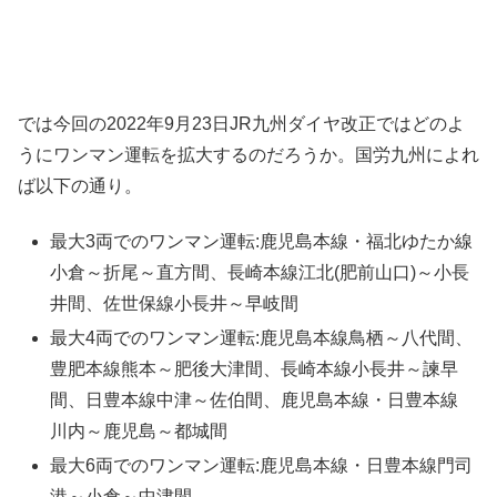
では今回の2022年9月23日JR九州ダイヤ改正ではどのよ
うにワンマン運転を拡大するのだろうか。国労九州によれ
ば以下の通り。
最大3両でのワンマン運転:鹿児島本線・福北ゆたか線
小倉～折尾～直方間、長崎本線江北(肥前山口)～小長
井間、佐世保線小長井～早岐間
最大4両でのワンマン運転:鹿児島本線鳥栖～八代間、
豊肥本線熊本～肥後大津間、長崎本線小長井～諫早
間、日豊本線中津～佐伯間、鹿児島本線・日豊本線
川内～鹿児島～都城間
最大6両でのワンマン運転:鹿児島本線・日豊本線門司
港～小倉～中津間