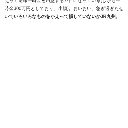
えって退職一時金を用意する羽目になっている(しかも一
時金300万円としており、小額)。おいおい、急ぎ過ぎたせ
いで
いろいろなものをかえって損していないかJR九州
。