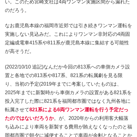
い。このため宮崎支社は4両ワンマン実施区間から漏れた
のだろう。
なお鹿児島本線の福岡市近郊では引き続きワンマン運転を
実施しない見込みだ。これによりワンマン非対応の4両固
定編成電車415系や811系が鹿児島本線に集結する可能性
が高そうだ。
(2022/10/10 追記)なんだか今回の813系への車側カメラ設
置と各地での813系や817系、821系の転属劇を見る限
り、当初の予定(2019年までに考案していたもの)は、
2025年までに新製時から車側カメラの設置がある821系を
投入完了した際に821系を福岡都市圏ではなく九州各地に
転属させて
821系による6両ワンマン運転を行う予定だっ
たのではないだろうか
。が、2020年からの利用客大幅落
ち込みにより車両を新製する費用が賄えなくなったのと福
岡都市圏で朝夕に減便することで車両が余剰となることか