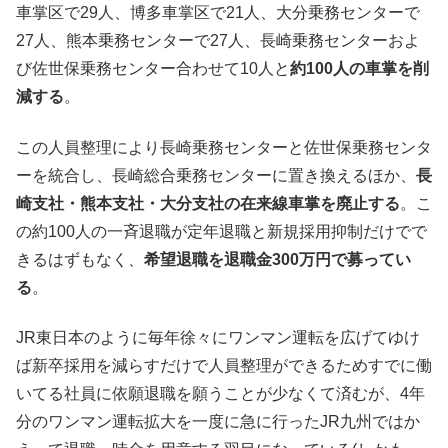
車掌区で29人、博多車掌区で21人、大分乗務センターで
27人、熊本乗務センターで27人、長崎乗務センターおよ
び佐世保乗務センター合わせて10人と
約100人の車掌を削
減する
。
この人員整理により長崎乗務センターと佐世保乗務センタ
ーを統合し、長崎総合乗務センターに置き換えるほか、
長
崎支社・熊本支社・大分支社の在来線車掌を廃止する
。こ
の約100人の一斉退職が定年退職と新規採用抑制だけでで
きるはずもなく、
希望退職を退職金300万円で募ってい
る
。
JR東日本のように毎年徐々にワンマン運転を広げてゆけ
ば新卒採用を減らすだけで人員整理ができるためすでに働
いてる社員に依願退職を願うことが少なくて済むが、4年
分のワンマン運転拡大を一度に急に行ったJR九州ではか