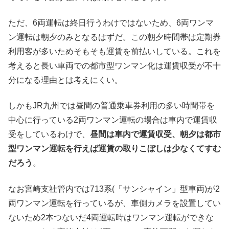
ただ、6両運転は終日行うわけではないため、6両ワンマ
ン運転は朝夕のみとなるはずだ。この朝夕時間帯は定期券
利用客が多いためそもそも運賃を前払いしている。これを
考えると長い車両での都市型ワンマン化は運賃収受が不十
分になる理由とは考えにくい。
しかもJR九州では昼間の普通乗車券利用の多い時間帯を
中心に行っている2両ワンマン運転の場合は車内で運賃収
受をしているわけで、
昼間は車内で運賃収受、朝夕は都市
型ワンマン運転を行えば運賃の取りこぼしは少なくてすむ
だろう
。
なお宮崎支社管内では713系(「サンシャイン」型車両)が2
両ワンマン運転を行っているが、車側カメラを設置してい
ないため2本つないだ4両運転時はワンマン運転ができな