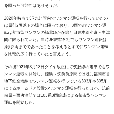
を図った可能性はありそうだ。
2020年時点でJR九州管内でワンマン運転を行っていたの
は原則2両以下の場合に限っており、3両でのワンマン運
転は都市型ワンマンの福北ゆたか線と日豊本線小倉～中津
間に限られていた。当時JR旅客各社でもワンマン運転は
原則2両までであったことを考えるとすでにワンマン運転
を比較的広く行っていたと言えよう。
その後2021年3月13日ダイヤ改正にて筑肥線の電車でもワ
ンマン運転を開始し、姪浜～筑前前原間では既に福岡市営
地下鉄空港線でワンマン運転を行っている303系や305系
によるホームドア設置のワンマン運転を行ったほか、筑前
前原～西唐津間では103系3両編成による都市型ワンマン
運転を開始した。