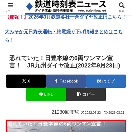
メニュー
検索
【速報！】
2026年3月鉄道各社一斉ダイヤ改正はこちら！
大みそか元日終夜運転・終電繰り下げ情報まとめはこち
ら！
恐れていた！日豊本線の6両ワンマン宣
言！ JR九州ダイヤ改正(2022年9月23日)
X
Facebook
はてブ
LINE
コピー
21230回閲覧
2022.06.23
2026.03.21