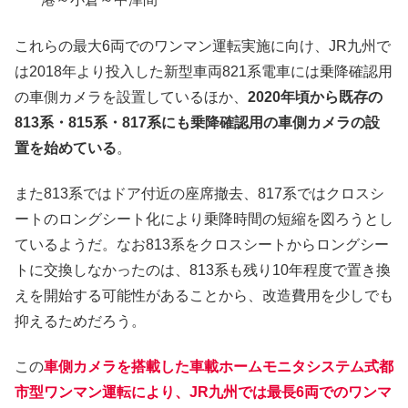
これらの最大6両でのワンマン運転実施に向け、JR九州で
は2018年より投入した新型車両821系電車には乗降確認用
の車側カメラを設置しているほか、
2020年頃から既存の
813系・815系・817系にも乗降確認用の車側カメラの設
置を始めている
。
また813系ではドア付近の座席撤去、817系ではクロスシ
ートのロングシート化により乗降時間の短縮を図ろうとし
ているようだ。なお813系をクロスシートからロングシー
トに交換しなかったのは、813系も残り10年程度で置き換
えを開始する可能性があることから、改造費用を少しでも
抑えるためだろう。
この
車側カメラを搭載した車載ホームモニタシステム式都
市型ワンマン運転により、JR九州では最長6両でのワンマ