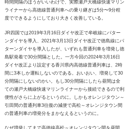
時間間隔のほうがいいわけで、実際瀬戸大橋線快速マリン
ライナーから高徳線普通列車への乗り継ぎは5分〜9分程
度でできるようにしており大きく改善している。
JR四国では2019年3月16日ダイヤ改正で牟岐線にパター
ンダイヤを導入、2021年3月13日ダイヤ改正で徳島線にパ
ターンダイヤを導入したが、いずれも普通列車を増発し徳
島駅発着で30分間隔とした。一方今回の2024年3月16日
ダイヤ改正より設定する香川県内高徳線普通列車は、2時
間に3本しか運転しないのである。おいおい、増発して30
分間隔にしないのかい。もし30分間隔にしたら昼間は全
ての瀬戸大橋線快速マリンライナーから接続できるので利
便性がさらに上がるというのに。しかもオレンジタウン～
引田間の普通列車3往復の減便で高松～オレンジタウン間
の普通列車の増発分をまかなえるというのに。
なぜ増発してまで高徳線高松～オレンジタウン間を昼間