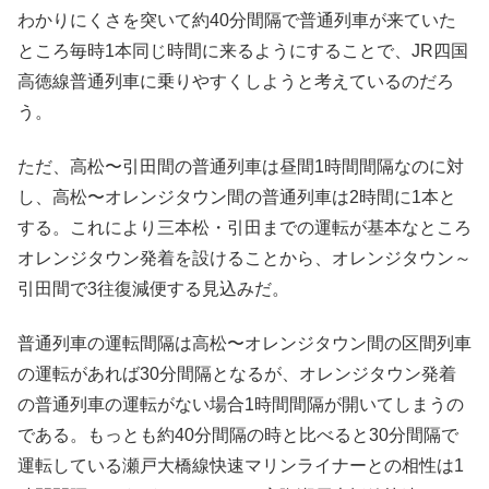
わかりにくさを突いて約40分間隔で普通列車が来ていた
ところ毎時1本同じ時間に来るようにすることで、JR四国
高徳線普通列車に乗りやすくしようと考えているのだろ
う。
ただ、高松〜引田間の普通列車は昼間1時間間隔なのに対
し、高松〜オレンジタウン間の普通列車は2時間に1本と
する。これにより三本松・引田までの運転が基本なところ
オレンジタウン発着を設けることから、オレンジタウン～
引田間で3往復減便する見込みだ。
普通列車の運転間隔は高松〜オレンジタウン間の区間列車
の運転があれば30分間隔となるが、オレンジタウン発着
の普通列車の運転がない場合1時間間隔が開いてしまうの
である。もっとも約40分間隔の時と比べると30分間隔で
運転している瀬戸大橋線快速マリンライナーとの相性は1