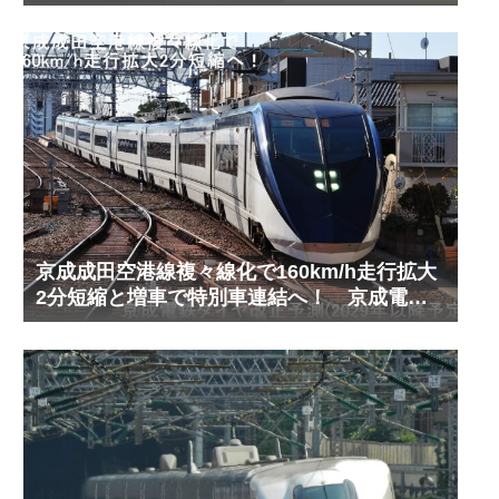
京成成田空港線複々線化で160km/h走行拡大
2分短縮と増車で特別車連結へ！ 京成電鉄
ダイヤ改正予測(2029年以降予定)