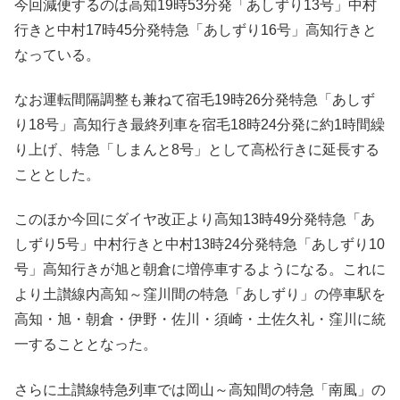
今回減便するのは高知19時53分発「あしずり13号」中村
行きと中村17時45分発特急「あしずり16号」高知行きと
なっている。
なお運転間隔調整も兼ねて宿毛19時26分発特急「あしず
り18号」高知行き最終列車を宿毛18時24分発に約1時間繰
り上げ、特急「しまんと8号」として高松行きに延長する
こととした。
このほか今回にダイヤ改正より高知13時49分発特急「あ
しずり5号」中村行きと中村13時24分発特急「あしずり10
号」高知行きが旭と朝倉に増停車するようになる。これに
より土讃線内高知～窪川間の特急「あしずり」の停車駅を
高知・旭・朝倉・伊野・佐川・須崎・土佐久礼・窪川に統
一することとなった。
さらに土讃線特急列車では岡山～高知間の特急「南風」の