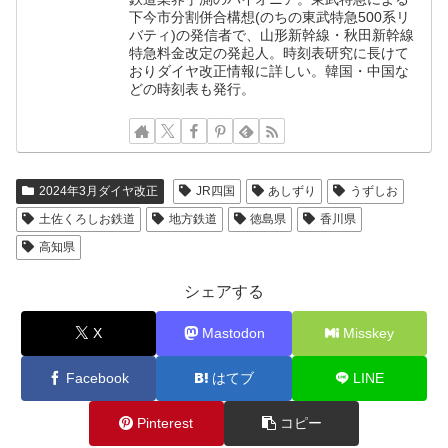
下今市分割併合構想(のちの東武特急500系リ
バティ)の発信者で、山形新幹線・秋田新幹線
特急料金改定の発起人。時刻表研究に長けて
おりダイヤ改正情報に詳しい。韓国・中国な
どの時刻表も発行。
2024年3月ダイヤ改正
JR四国
あしずり
うずしお
土佐くろしお鉄道
地方鉄道
徳島県
香川県
高知県
シェアする
X
Mastodon
Misskey
Facebook
はてブ
LINE
Pinterest
コピー