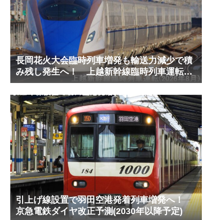
長岡花火大会臨時列車増発も輸送力減少で積
み残し発生へ！ 上越新幹線臨時列車運転
(2026年8月)
引上げ線設置で羽田空港発着列車増発へ！
京急電鉄ダイヤ改正予測(2030年以降予定)