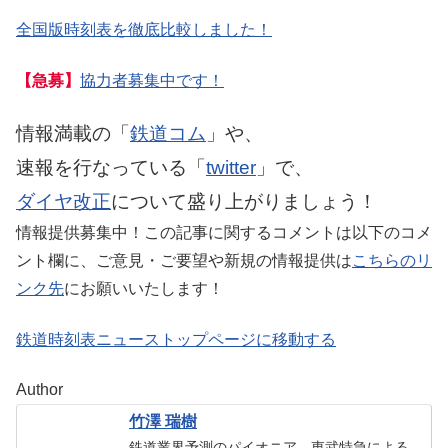
全国版時刻表を徹底比較しました！
【急募】
協力者募集中です！
情報満載の「
鉄道コム
」や、
速報を行なっている「
twitter
」で、
ダイヤ改正
について盛り上がりましょう！
情報提供募集中！この記事に関するコメントは以下のコメ
ント欄に、ご意見・ご要望や新規の情報提供は
こちらのリ
ンク先
にお願いいたします！
鉄道時刻表ニューストップページに移動する
Author
竹澤 瑞樹
鉄道業界予測のパイオニア。東武特急による