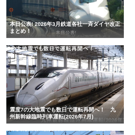
本日公表! 2026年3月鉄道各社一斉ダイヤ改正
まとめ！
震度7の大地震でも数日で運転再開へ！ 九
州新幹線臨時列車運転(2026年7月)