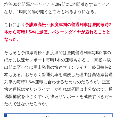
均等30分間隔だったところ2時間に1本間引きすることと
なり、1時間間隔が開くところも出るようになる。
これにより
予讃線高松～多度津間の普通列車は昼間毎時2
本から毎時1.5本に減便、パターンダイヤが崩れることと
なった。
そもそも予讃線高松～多度津間は昼間普通列車毎時2本の
ほかに快速サンポート毎時1本の運転もあるし、高松～坂
出間に至っては岡山発着の快速マリンライナー終日毎時2
本もある。おそらく普通列車を減便した理由は高徳線普通
列車の毎時1.5本運転に合わせるためなのだろうが、正直
快速運転はマリンライナーがあれば昼間は十分なので、通
過駅補償を小さくすべく快速サンポートを減便すべきだっ
たのではないだろうか。