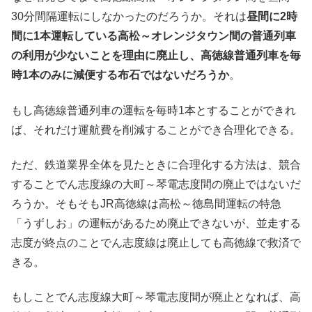
30分間隔運転にしなかったのだろうか。それは
昼間に2時
間に1本運転している高松～オレンジタウン間の普通列車
の利用が少ないことを理由に廃止し、高徳線普通列車を毎
時1本のみに減便する布石ではないだろうか
。
もし高徳線普通列車の運転を毎時1本とすることができれ
ば、それだけ運航費を削減することができ合理化できる。
ただ、鉄道業界全体を見たときに合理化する方法は、競合
することでん志度線の大町～琴電志度間の廃止ではないだ
ろうか。そもそもJR高徳線は高松～徳島間運転の特急
「うずしお」の運転があるため廃止できないが、並走する
志度が終点のことでん志度線は廃止しても高徳線で救済で
きる。
もしことでん志度線大町～琴電志度間が廃止となれば、高