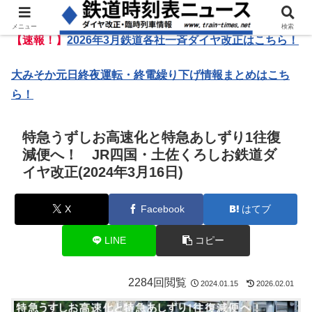
メニュー
検索
【速報！】
2026年3月鉄道各社一斉ダイヤ改正はこちら！
大みそか元日終夜運転・終電繰り下げ情報まとめはこち
ら！
特急うずしお高速化と特急あしずり1往復
減便へ！ JR四国・土佐くろしお鉄道ダ
イヤ改正(2024年3月16日)
X
Facebook
はてブ
LINE
コピー
2284回閲覧
2024.01.15
2026.02.01