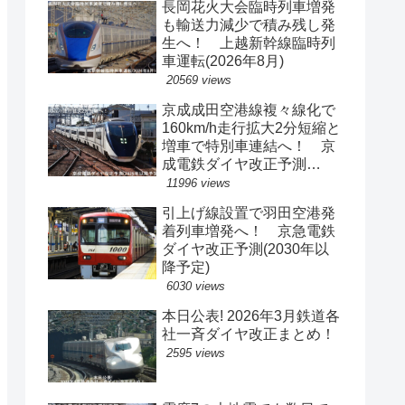
長岡花火大会臨時列車増発
も輸送力減少で積み残し発
生へ！ 上越新幹線臨時列
車運転(2026年8月)
20569 views
京成成田空港線複々線化で
160km/h走行拡大2分短縮と
増車で特別車連結へ！ 京
成電鉄ダイヤ改正予測
(2029年以降予定)
11996 views
引上げ線設置で羽田空港発
着列車増発へ！ 京急電鉄
ダイヤ改正予測(2030年以
降予定)
6030 views
本日公表! 2026年3月鉄道各
社一斉ダイヤ改正まとめ！
2595 views