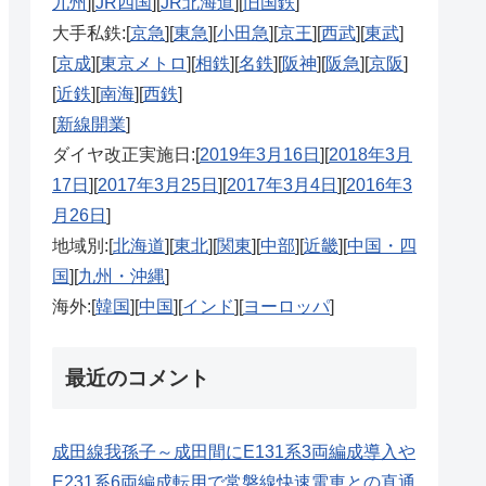
九州
][
JR四国
][
JR北海道
][
旧国鉄
]
大手私鉄:[
京急
][
東急
][
小田急
][
京王
][
西武
][
東武
]
[
京成
][
東京メトロ
][
相鉄
][
名鉄
][
阪神
][
阪急
][
京阪
]
[
近鉄
][
南海
][
西鉄
]
[
新線開業
]
ダイヤ改正実施日:[
2019年3月16日
][
2018年3月
17日
][
2017年3月25日
][
2017年3月4日
][
2016年3
月26日
]
地域別:[
北海道
][
東北
][
関東
][
中部
][
近畿
][
中国・四
国
][
九州・沖縄
]
海外:[
韓国
][
中国
][
インド
][
ヨーロッパ
]
最近のコメント
成田線我孫子～成田間にE131系3両編成導入や
E231系6両編成転用で常磐線快速電車との直通