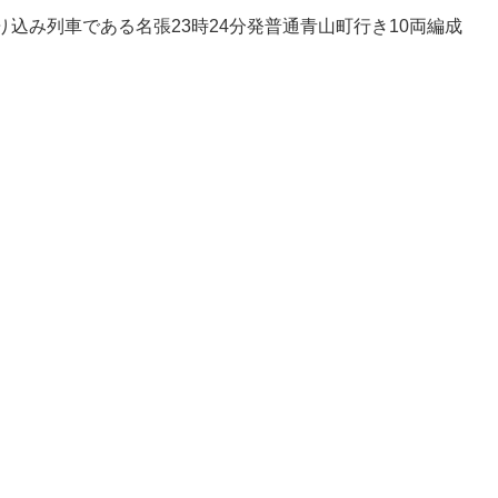
込み列車である名張23時24分発普通青山町行き10両編成