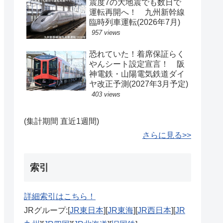
震度7の大地震でも数日で
運転再開へ！ 九州新幹線
臨時列車運転(2026年7月)
957 views
恐れていた！着席保証らく
やんシート設定宣言！ 阪
神電鉄・山陽電気鉄道ダイ
ヤ改正予測(2027年3月予定)
403 views
(集計期間 直近1週間)
さらに見る>>
索引
詳細索引はこちら！
JRグループ:[
JR東日本
][
JR東海
][
JR西日本
][
JR