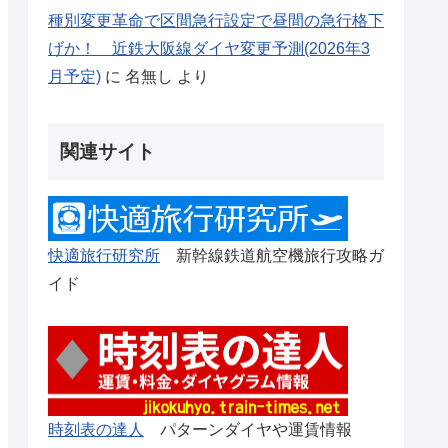
種別変更革命で区間急行設定で昼間の急行格下
げか！ 近鉄大阪線ダイヤ変更予測(2026年3
月予定)
に
名無し
より
関連サイト
快適旅行研究所
新幹線鉄道航空機旅行攻略ガ
イド
時刻表の達人
パターンダイヤや運賃情報