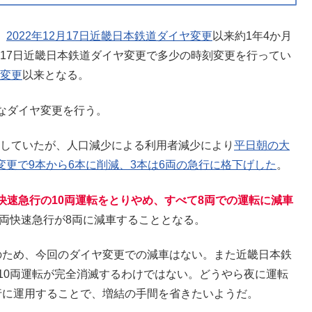
、
2022年12月17日近畿日本鉄道ダイヤ変更
以来約1年4か月
月17日近畿日本鉄道ダイヤ変更で多少の時刻変更を行ってい
ヤ変更
以来となる。
なダイヤ変更を行う。
開始していたが、人口減少による利用者減少により
平日朝の大
ヤ変更で9本から6本に削減、3本は6両の急行に格下げした
。
快速急行の10両運転をとりやめ、すべて8両での運転に減車
0両快速急行が8両に減車することとなる。
のため、今回のダイヤ変更での減車はない。また近畿日本鉄
10両運転が完全消滅するわけではない。どうやら夜に運転
行に運用することで、増結の手間を省きたいようだ。