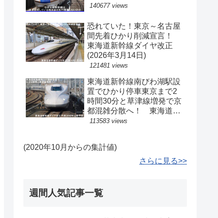
140677 views
恐れていた！東京～名古屋
間先着ひかり削減宣言！
東海道新幹線ダイヤ改正
(2026年3月14日)
121481 views
東海道新幹線南びわ湖駅設
置でひかり停車東京まで2
時間30分と草津線増発で京
都混雑分散へ！ 東海道新
幹線ダイヤ改正予測(2040
113583 views
年以降予定)
(2020年10月からの集計値)
さらに見る>>
週間人気記事一覧