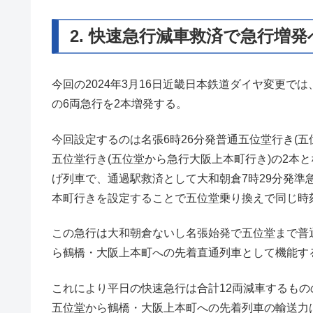
2. 快速急行減車救済で急行増発
今回の2024年3月16日近畿日本鉄道ダイヤ変更
の6両急行を2本増発する。
今回設定するのは名張6時26分発普通五位堂行き(五
五位堂行き(五位堂から急行大阪上本町行き)の2本
げ列車で、通過駅救済として大和朝倉7時29分発準
本町行きを設定することで五位堂乗り換えで同じ時
この急行は大和朝倉ないし名張始発で五位堂まで普
ら鶴橋・大阪上本町への先着直通列車として機能す
これにより平日の快速急行は合計12両減車するもの
五位堂から鶴橋・大阪上本町への先着列車の輸送力