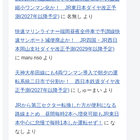
縮小ワンマン化か！ JR東日本ダイヤ改正予
測(2027年以降予定)
に
名無し
より
快速マリンライナー端岡昼夜全停車で予讃線快
速サンポート減便廃止か！ JR四国・JR西日
本岡山支社ダイヤ改正予測(2029年以降予定)
に
maru nso
より
天神大牟田線にも4両ワンマン導入で朝夕の運
転系統二日市で分割か！ 西日本鉄道ダイヤ改
正予測(2027年以降予定)
に
しゅーまい
より
JRから第三セクター転換した方が便利になる
路線まとめ 昼間毎時2本へ増発可能もJR東日
本中心に怠慢で毎時1本しか運転せず！
に
な
なし
より