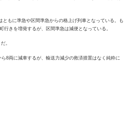
はともに準急や区間準急からの格上げ列車となっている。も
本町行きを増発するが、区間準急は減便となっている。
うだ。
から8両に減車するが、輸送力減少の救済措置はなく純粋に