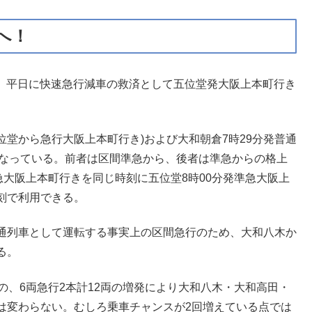
へ！
では、平日に快速急行減車の救済として五位堂発大阪上本町行き
位堂から急行大阪上本町行き)および大和朝倉7時29分発普通
となっている。前者は区間準急から、後者は準急からの格上
急大阪上本町行きを同じ時刻に五位堂8時00分発準急大阪上
刻で利用できる。
通列車として運転する事実上の区間急行のため、大和八木か
る。
の、6両急行2本計12両の増発により大和八木・大和高田・
は変わらない。むしろ乗車チャンスが2回増えている点では