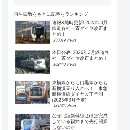
再生回数をもとに記事をランキング
速報&随時更新! 2023年3月
鉄道各社一斉ダイヤ改正ま
とめ！
233019 views
本日公表! 2026年3月鉄道各
社一斉ダイヤ改正まとめ！
182440 views
東横線からも目黒線からも
新横浜乗り入れへ！ 東急
新横浜線ダイヤ改正予測
(2023年3月予定)
141876 views
なぜ北陸新幹線はほぼ完成
している福井まで先行開業
しないのか