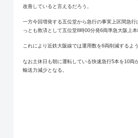
改善していると言えるだろう。
一方今回増発する五位堂から急行の事実上区間急行
っとも救済として五位堂8時00分発6両準急大阪上
これにより近鉄大阪線では運用数を6両削減するよ
なお土休日も朝に運転している快速急行5本を10両
輸送力減少となる。