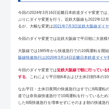
今回の2024年3月16日近畿日本鉄道ダイヤ変更では
ぶりにダイヤ変更を行う。近鉄大阪線も2022年12
るが、大幅な変更は
2021年7月3日近鉄大阪線ダイ
今回のダイヤ変更では近鉄大阪線で平日朝に大規模
大阪線では1985年から快速急行での10両運転を
阪線快速急行は2020年3月14日近畿日本鉄道ダイ
今回のダイヤ変更では
近鉄大阪線で朝に行っている
する
。これにより平日朝6本および土休日朝5本の1
なお平日・土休日夜間の快速急行はすでに8両運転
道では奈良線快速急行で10両運転を行っているため
した8両快速急行を増車せずにそのまま朝の快速急