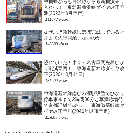
東横線からも目黒線からも新横浜乗り
入れへ！ 東急新横浜線ダイヤ改正予
測(2023年3月予定)
141878 views
なぜ北陸新幹線はほぼ完成している福
井まで先行開業しないのか
140680 views
恐れていた！東京～名古屋間先着ひか
り削減宣言！ 東海道新幹線ダイヤ改
正(2026年3月14日)
121499 views
東海道新幹線南びわ湖駅設置でひかり
停車東京まで2時間30分と草津線増発
で京都混雑分散へ！ 東海道新幹線ダ
イヤ改正予測(2040年以降予定)
113589 views