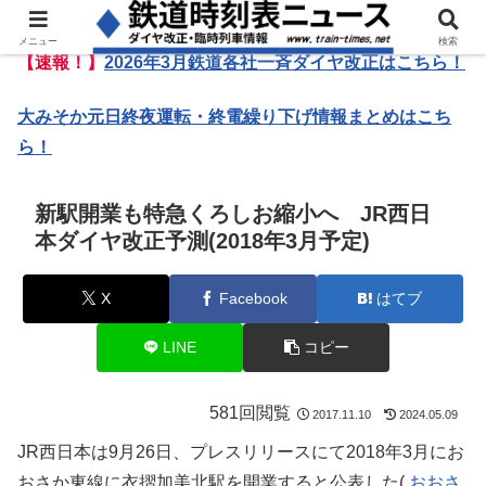
メニュー
検索
【速報！】
2026年3月鉄道各社一斉ダイヤ改正はこちら！
大みそか元日終夜運転・終電繰り下げ情報まとめはこち
ら！
新駅開業も特急くろしお縮小へ JR西日
本ダイヤ改正予測(2018年3月予定)
X
Facebook
はてブ
LINE
コピー
581回閲覧
2017.11.10
2024.05.09
JR西日本は9月26日、プレスリリースにて2018年3月にお
おさか東線に衣摺加美北駅を開業すると公表した(
おおさ