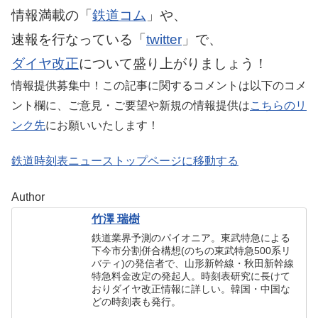
情報満載の「
鉄道コム
」や、
速報を行なっている「
twitter
」で、
ダイヤ改正
について盛り上がりましょう！
情報提供募集中！この記事に関するコメントは以下のコメ
ント欄に、ご意見・ご要望や新規の情報提供は
こちらのリ
ンク先
にお願いいたします！
鉄道時刻表ニューストップページに移動する
Author
竹澤 瑞樹
鉄道業界予測のパイオニア。東武特急による
下今市分割併合構想(のちの東武特急500系リ
バティ)の発信者で、山形新幹線・秋田新幹線
特急料金改定の発起人。時刻表研究に長けて
おりダイヤ改正情報に詳しい。韓国・中国な
どの時刻表も発行。