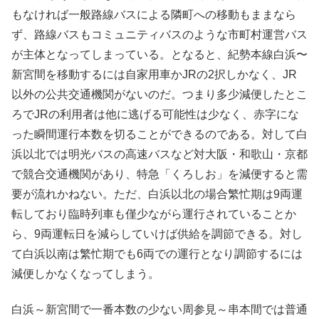
もなければ一般路線バスによる隣町への移動もままなら
ず、路線バスもコミュニティバスのような市町村運営バス
が主体となってしまっている。となると、紀勢本線白浜〜
新宮間を移動するには自家用車かJRの2択しかなく、JR
以外の公共交通機関がないのだ。つまり多少減便したとこ
ろでJRの利用者は他に逃げる可能性は少なく、赤字にな
った瞬間運行本数を切ることができるのである。対して白
浜以北では明光バスの高速バスなど対大阪・和歌山・京都
で競合交通機関があり、特急「くろしお」を減便すると需
要が流れかねない。ただ、白浜以北の場合繁忙期は9両運
転しており臨時列車も僅少ながら運行されていることか
ら、9両運転日を減らしていけば供給を調節できる。対し
て白浜以南は繁忙期でも6両での運行となり調節するには
減便しかなくなってしまう。
白浜～新宮間で一番本数の少ない周参見～串本間では普通