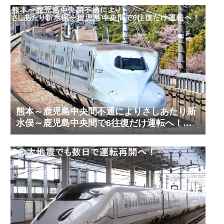
熊本～鹿児島中央間不通によりさしあたり新
水俣～鹿児島中央間で6往復だけ運転へ！
九州新幹線臨時ダイヤ運転(2026年8月)