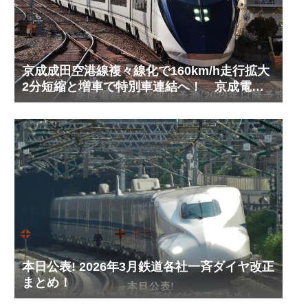
京成成田空港線複々線化で160km/h走行拡大
2分短縮と増車で特別車連結へ！ 京成電鉄
ダイヤ改正予測(2029年以降予定)
本日公表! 2026年3月鉄道各社一斉ダイヤ改正
まとめ！