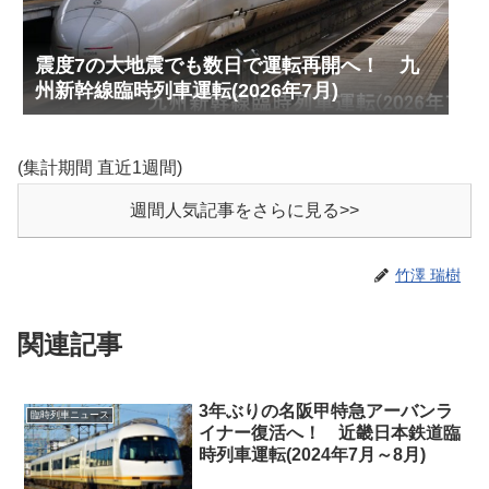
震度7の大地震でも数日で運転再開へ！ 九
州新幹線臨時列車運転(2026年7月)
(集計期間 直近1週間)
週間人気記事をさらに見る>>
竹澤 瑞樹
関連記事
3年ぶりの名阪甲特急アーバンラ
臨時列車ニュース
イナー復活へ！ 近畿日本鉄道臨
時列車運転(2024年7月～8月)