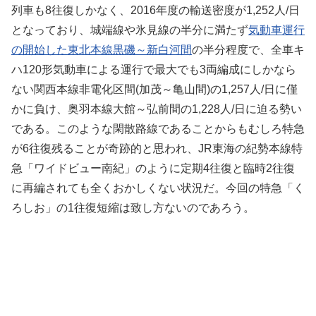
列車も8往復しかなく、2016年度の輸送密度が1,252人/日
となっており、城端線や氷見線の半分に満たず
気動車運行
の開始した東北本線黒磯～新白河間
の半分程度で、全車キ
ハ120形気動車による運行で最大でも3両編成にしかなら
ない関西本線非電化区間(加茂～亀山間)の1,257人/日に僅
かに負け、奥羽本線大館～弘前間の1,228人/日に迫る勢い
である。このような閑散路線であることからもむしろ特急
が6往復残ることが奇跡的と思われ、JR東海の紀勢本線特
急「ワイドビュー南紀」のように定期4往復と臨時2往復
に再編されても全くおかしくない状況だ。今回の特急「く
ろしお」の1往復短縮は致し方ないのであろう。