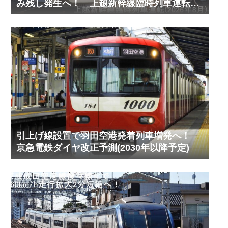
み残し発生へ！ 上越新幹線臨時列車運転
(2026年8月)
引上げ線設置で羽田空港発着列車増発へ！
京急電鉄ダイヤ改正予測(2030年以降予定)