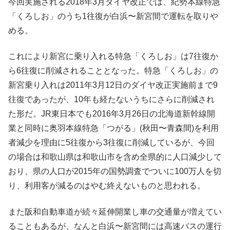
今回実施される2018年3月ダイヤ改正では、紀勢本線特急
「くろしお」のうち1往復が白浜〜新宮間で運転を取りや
める。
これにより新宮に乗り入れる特急「くろしお」は7往復か
ら6往復に削減されることとなった。特急「くろしお」の
新宮乗り入れは2011年3月12日のダイヤ改正実施前まで9
往復であったが、10年も経たないうちにさらに削減され
た形だ。JR東日本でも2016年3月26日の北海道新幹線開
業と同時に奥羽本線特急「つがる」(秋田〜青森間)を利用
者減少を理由に5往復から3往復に削減しているが、今回
の場合は和歌山県は和歌山市を含め全県的に人口減少して
おり、県の人口が2015年の国勢調査でついに100万人を切
り、利用客が減るのはやむ終えないものと思われる。
また阪和自動車道が続々延伸開業し車の交通量が増えてい
ることもあるが、なんと白浜〜新宮間には高速バスの運行