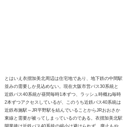
とはいえ衣摺加美北周辺は住宅地であり、地下鉄の中間駅
並みの需要しか見込めない。現在大阪市営バス30系統と
近鉄バス40系統が昼間毎時1本ずつ、ラッシュ時概ね毎時
2本ずつアクセスしているが、このうち近鉄バス40系統は
近鉄布施駅～JR平野駅を結んでいることからJRおおさか
東線と需要が被ってしまっているのである。衣摺加美北駅
開業後は近鉄バス40系統の縮小は避けられず、廃止もや