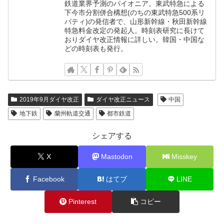
鉄道業界予測のパイオニア。東武特急による
下今市分割併合構想(のちの東武特急500系リ
バティ)の発信者で、山形新幹線・秋田新幹線
特急料金改定の発起人。時刻表研究に長けて
おりダイヤ改正情報に詳しい。韓国・中国な
どの時刻表も発行。
2019年9月ダイヤ改正
ダイヤ改正ニュース
中国
地下鉄
蘭州軌道交通
都市鉄道
シェアする
X
Mastodon
Misskey
Facebook
はてブ
LINE
Pinterest
コピー