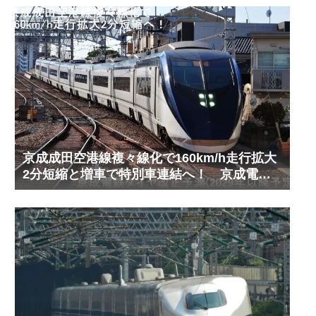
京成成田空港線複々線化で160km/h走行拡大
2分短縮と増車で特別車連結へ！ 京成電鉄
ダイヤ改正予測(2029年以降予定)