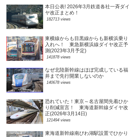
本日公表! 2026年3月鉄道各社一斉ダイ
ヤ改正まとめ！
182713 views
東横線からも目黒線からも新横浜乗り
入れへ！ 東急新横浜線ダイヤ改正予
測(2023年3月予定)
141878 views
なぜ北陸新幹線はほぼ完成している福
井まで先行開業しないのか
140678 views
恐れていた！東京～名古屋間先着ひか
り削減宣言！ 東海道新幹線ダイヤ改
正(2026年3月14日)
121494 views
東海道新幹線南びわ湖駅設置でひかり