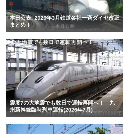
本日公表! 2026年3月鉄道各社一斉ダイヤ改正
まとめ！
震度7の大地震でも数日で運転再開へ！ 九
州新幹線臨時列車運転(2026年7月)