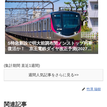
S特急新設で明大前調布間ノンストップ列車
復活か！ 京王電鉄ダイヤ改正予測(2027年
以降予定)
(集計期間 直近1週間)
週間人気記事をさらに見る>>
竹澤 瑞樹
関連記事