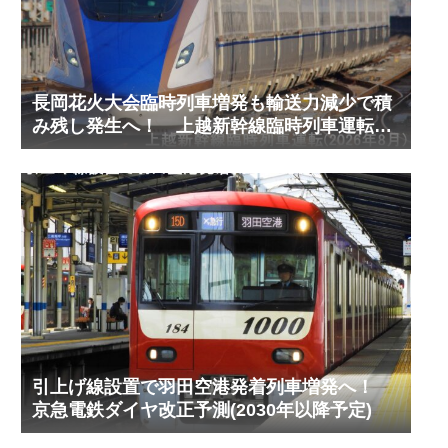
長岡花火大会臨時列車増発も輸送力減少で積
み残し発生へ！ 上越新幹線臨時列車運転
(2026年8月)
引上げ線設置で羽田空港発着列車増発へ！
京急電鉄ダイヤ改正予測(2030年以降予定)