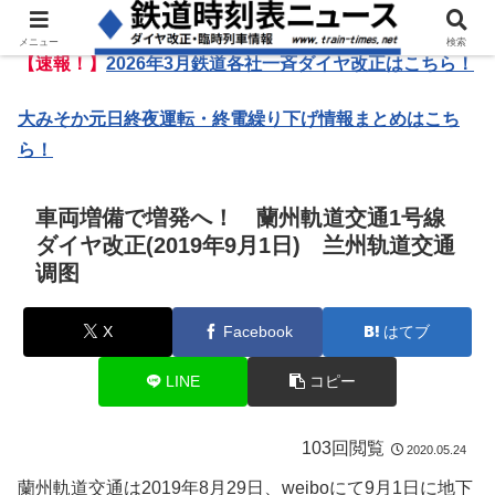
メニュー
検索
【速報！】
2026年3月鉄道各社一斉ダイヤ改正はこちら！
大みそか元日終夜運転・終電繰り下げ情報まとめはこち
ら！
車両増備で増発へ！ 蘭州軌道交通1号線
ダイヤ改正(2019年9月1日) 兰州轨道交通
调图
X
Facebook
はてブ
LINE
コピー
103回閲覧
2020.05.24
蘭州軌道交通は2019年8月29日、weiboにて9月1日に地下