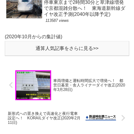
停車東京まで2時間30分と草津線増発
で京都混雑分散へ！ 東海道新幹線ダ
イヤ改正予測(2040年以降予定)
113587 views
(2020年10月からの集計値)
通算人気記事をさらに見る>>
車両増備と運転時間拡大で増発へ！ 都
営日暮里・舎人ライナーダイヤ改正(2020
年3月28日)
新形式への置き換えで高速化と夜行電車
設定へ！ KORAILダイヤ改正(2020年2月
11日)