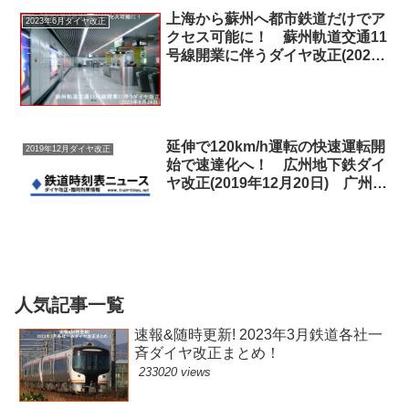
上海から蘇州へ都市鉄道だけでア
2023年6月ダイヤ改正
クセス可能に！ 蘇州軌道交通11
号線開業に伴うダイヤ改正(2023
年6月24日) 苏州轨道交通11号线
调图
延伸で120km/h運転の快速運転開
2019年12月ダイヤ改正
始で速達化へ！ 広州地下鉄ダイ
ヤ改正(2019年12月20日) 广州地
铁调图
人気記事一覧
速報&随時更新! 2023年3月鉄道各社一
斉ダイヤ改正まとめ！
233020 views