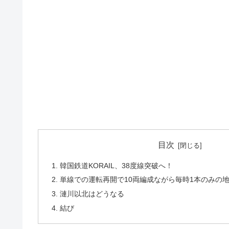
目次
1. 韓国鉄道KORAIL、38度線突破へ！
2. 単線での運転再開で10両編成ながら毎時1本のみ
3. 漣川以北はどうなる
4. 結び