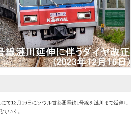
リースにて12月16日にソウル首都圏電鉄1号線を漣川まで延伸し
見ていく。