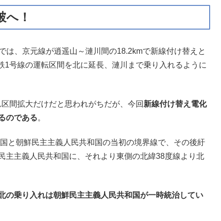
突破へ！
改正では、京元線が逍遥山～漣川間の18.2kmで新線付け替えと
鉄1号線の運転区間を北に延長、漣川まで乗り入れるように
れ区間拡大だけだと思われがちだが、今回
新線付け替え電化
るのである
。
韓民国と朝鮮民主主義人民共和国の当初の境界線で、その後紆
民主主義人民共和国に、それより東側の北緯38度線より北
以北の乗り入れは朝鮮民主主義人民共和国が一時統治してい