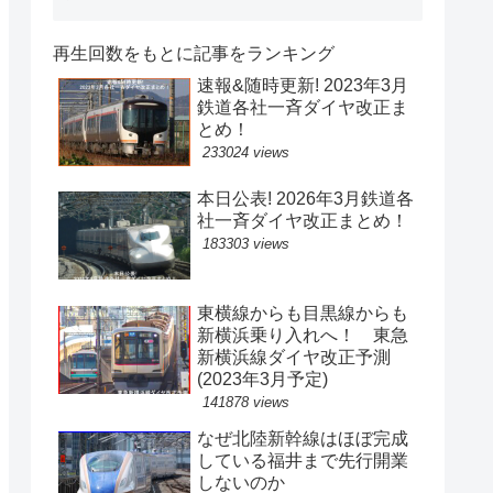
再生回数をもとに記事をランキング
速報&随時更新! 2023年3月
鉄道各社一斉ダイヤ改正ま
とめ！
233024 views
本日公表! 2026年3月鉄道各
社一斉ダイヤ改正まとめ！
183303 views
東横線からも目黒線からも
新横浜乗り入れへ！ 東急
新横浜線ダイヤ改正予測
(2023年3月予定)
141878 views
なぜ北陸新幹線はほぼ完成
している福井まで先行開業
しないのか