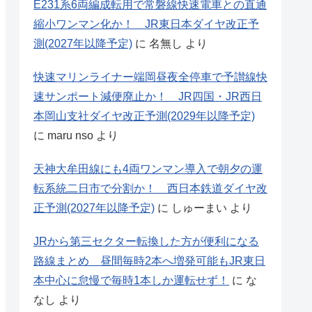
E231系6両編成転用で常磐線快速電車との直通
縮小ワンマン化か！ JR東日本ダイヤ改正予
測(2027年以降予定)
に
名無し
より
快速マリンライナー端岡昼夜全停車で予讃線快
速サンポート減便廃止か！ JR四国・JR西日
本岡山支社ダイヤ改正予測(2029年以降予定)
に
maru nso
より
天神大牟田線にも4両ワンマン導入で朝夕の運
転系統二日市で分割か！ 西日本鉄道ダイヤ改
正予測(2027年以降予定)
に
しゅーまい
より
JRから第三セクター転換した方が便利になる
路線まとめ 昼間毎時2本へ増発可能もJR東日
本中心に怠慢で毎時1本しか運転せず！
に
な
なし
より