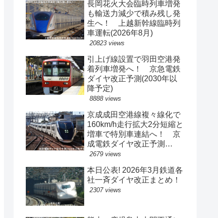
長岡花火大会臨時列車増発
も輸送力減少で積み残し発
生へ！ 上越新幹線臨時列
車運転(2026年8月)
20823 views
引上げ線設置で羽田空港発
着列車増発へ！ 京急電鉄
ダイヤ改正予測(2030年以
降予定)
8888 views
京成成田空港線複々線化で
160km/h走行拡大2分短縮と
増車で特別車連結へ！ 京
成電鉄ダイヤ改正予測
(2029年以降予定)
2679 views
本日公表! 2026年3月鉄道各
社一斉ダイヤ改正まとめ！
2307 views