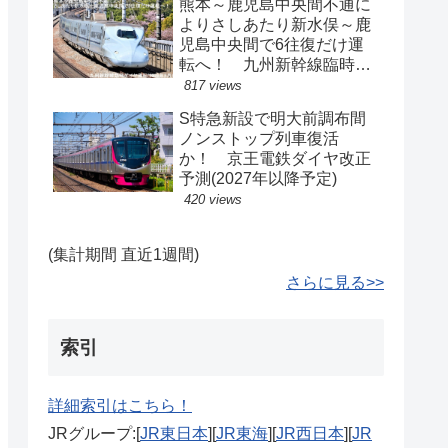
熊本～鹿児島中央間不通に
よりさしあたり新水俣～鹿
児島中央間で6往復だけ運
転へ！ 九州新幹線臨時ダ
イヤ運転(2026年8月)
817 views
S特急新設で明大前調布間
ノンストップ列車復活
か！ 京王電鉄ダイヤ改正
予測(2027年以降予定)
420 views
(集計期間 直近1週間)
さらに見る>>
索引
詳細索引はこちら！
JRグループ:[
JR東日本
][
JR東海
][
JR西日本
][
JR