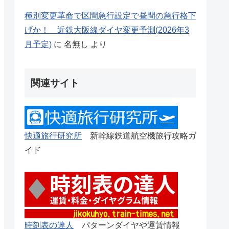
種別変更革命で区間急行設定で昼間の急行格下
げか！ 近鉄大阪線ダイヤ変更予測(2026年3
月予定)
に
名無し
より
関連サイト
快適旅行研究所
新幹線鉄道航空機旅行攻略ガ
イド
時刻表の達人
パターンダイヤや運賃情報