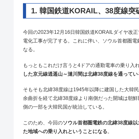
1. 韓国鉄道KORAIL、38度線
今回の2023年12月16日韓国鉄道KORAILダイヤ
電化工事が完了する。これに伴い、ソウル首都圏電
なる。
もっともこれだけ言うと4ドアの通勤電車の乗り入
した京元線逍遥山～漣川間は北緯38度線を通ってい
そもそも北緯38度線は1945年以降に建国した大
余曲折を経て北緯38度線より南側だった開城は朝鮮
側の一部を大韓民国が統治している。
このため、今回の
ソウル首都圏電鉄の北緯38度線
た地域への乗り入れということになる
。