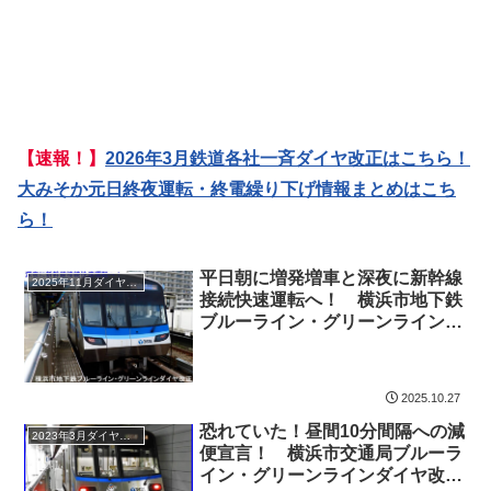
【速報！】
2026年3月鉄道各社一斉ダイヤ改正はこちら！
大みそか元日終夜運転・終電繰り下げ情報まとめはこち
ら！
平日朝に増発増車と深夜に新幹線
2025年11月ダイヤ改正
接続快速運転へ！ 横浜市地下鉄
ブルーライン・グリーンラインダ
イヤ改正(2025年11月1日)
2025.10.27
恐れていた！昼間10分間隔への減
2023年3月ダイヤ改正
便宣言！ 横浜市交通局ブルーラ
イン・グリーンラインダイヤ改正