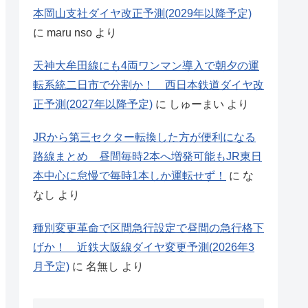
本岡山支社ダイヤ改正予測(2029年以降予定)
に
maru nso
より
天神大牟田線にも4両ワンマン導入で朝夕の運
転系統二日市で分割か！ 西日本鉄道ダイヤ改
正予測(2027年以降予定)
に
しゅーまい
より
JRから第三セクター転換した方が便利になる
路線まとめ 昼間毎時2本へ増発可能もJR東日
本中心に怠慢で毎時1本しか運転せず！
に
な
なし
より
種別変更革命で区間急行設定で昼間の急行格下
げか！ 近鉄大阪線ダイヤ変更予測(2026年3
月予定)
に
名無し
より