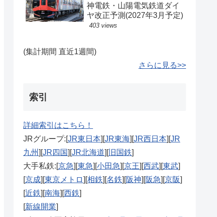
神電鉄・山陽電気鉄道ダイ
ヤ改正予測(2027年3月予定)
403 views
(集計期間 直近1週間)
さらに見る>>
索引
詳細索引はこちら！
JRグループ:[
JR東日本
][
JR東海
][
JR西日本
][
JR
九州
][
JR四国
][
JR北海道
][
旧国鉄
]
大手私鉄:[
京急
][
東急
][
小田急
][
京王
][
西武
][
東武
]
[
京成
][
東京メトロ
][
相鉄
][
名鉄
][
阪神
][
阪急
][
京阪
]
[
近鉄
][
南海
][
西鉄
]
[
新線開業
]