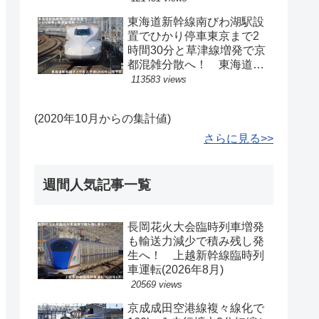
東海道新幹線南びわ湖駅設
置でひかり停車東京まで2
時間30分と草津線増発で京
都混雑分散へ！ 東海道新
幹線ダイヤ改正予測(2040
113583 views
年以降予定)
(2020年10月からの集計値)
さらに見る>>
週間人気記事一覧
長岡花火大会臨時列車増発
も輸送力減少で積み残し発
生へ！ 上越新幹線臨時列
車運転(2026年8月)
20569 views
京成成田空港線複々線化で