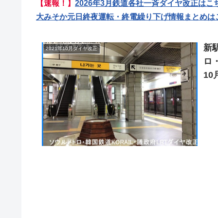
【速報！】
2026年3月鉄道各社一斉ダイヤ改正はこ
大みそか元日終夜運転・終電繰り下げ情報まとめは
新
2021年10月ダイヤ改正
ロ・
10