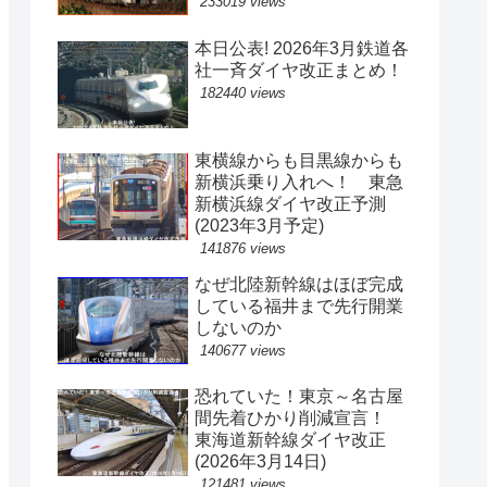
233019 views
本日公表! 2026年3月鉄道各
社一斉ダイヤ改正まとめ！
182440 views
東横線からも目黒線からも
新横浜乗り入れへ！ 東急
新横浜線ダイヤ改正予測
(2023年3月予定)
141876 views
なぜ北陸新幹線はほぼ完成
している福井まで先行開業
しないのか
140677 views
恐れていた！東京～名古屋
間先着ひかり削減宣言！
東海道新幹線ダイヤ改正
(2026年3月14日)
121481 views