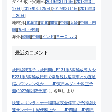
ダイヤ改正実施日:[
2019年3月16日
][
2018年3月
17日
][
2017年3月25日
][
2017年3月4日
][
2016年3
月26日
]
地域別:[
北海道
][
東北
][
関東
][
中部
][
近畿
][
中国・四
国
][
九州・沖縄
]
海外:[
韓国
][
中国
][
インド
][
ヨーロッパ
]
最近のコメント
成田線我孫子～成田間にE131系3両編成導入や
E231系6両編成転用で常磐線快速電車との直通
縮小ワンマン化か！ JR東日本ダイヤ改正予
測(2027年以降予定)
に
名無し
より
快速マリンライナー端岡昼夜全停車で予讃線快
速サンポート減便廃止か！ JR四国・JR西日