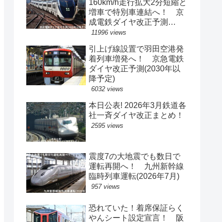
160km/h走行拡大2分短縮と
増車で特別車連結へ！ 京
成電鉄ダイヤ改正予測
(2029年以降予定)
11996 views
引上げ線設置で羽田空港発
着列車増発へ！ 京急電鉄
ダイヤ改正予測(2030年以
降予定)
6032 views
本日公表! 2026年3月鉄道各
社一斉ダイヤ改正まとめ！
2595 views
震度7の大地震でも数日で
運転再開へ！ 九州新幹線
臨時列車運転(2026年7月)
957 views
恐れていた！着席保証らく
やんシート設定宣言！ 阪