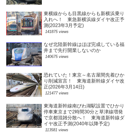
東横線からも目黒線からも新横浜乗り
入れへ！ 東急新横浜線ダイヤ改正予
測(2023年3月予定)
141875 views
なぜ北陸新幹線はほぼ完成している福
井まで先行開業しないのか
140675 views
恐れていた！東京～名古屋間先着ひか
り削減宣言！ 東海道新幹線ダイヤ改
正(2026年3月14日)
121477 views
東海道新幹線南びわ湖駅設置でひかり
停車東京まで2時間30分と草津線増発
で京都混雑分散へ！ 東海道新幹線ダ
イヤ改正予測(2040年以降予定)
113581 views