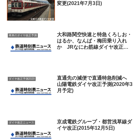
変更(2021年7月3日)
大和路関空快速と特急くろしお・
将来のダイヤ改正予測
はるか、なんば・梅田乗り入れ
か JRなにわ筋線ダイヤ改正予
測(2031年予定)
直通先の減便で直通特急削減へ
ダイヤ改正予測2020
山陽電鉄ダイヤ改正予測(2020年3
月予定)
京成電鉄グループ・都営浅草線ダ
ダイヤ改正ニュース
イヤ改正(2015年12月5日)