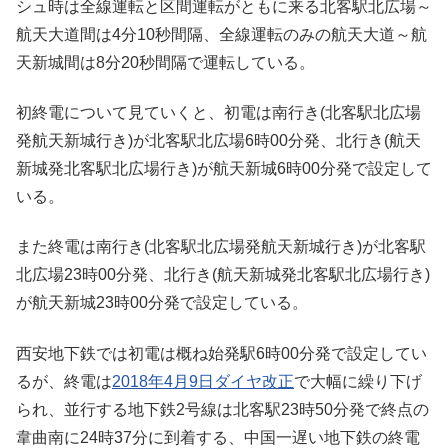
シュ時は全線運転と区間運転がともに来る北客駅北広場～
航天大道間は4分10秒間隔、全線運転のみの航天大道～航
天新城間は8分20秒間隔で運転している。
初終電について見ていくと、初電は南行き(北客駅北広場
発航天新城行き)が北客駅北広場6時00分発、北行き(航天
新城発北客駅北広場行き)が航天新城6時00分発で設定して
いる。
また終電は南行き(北客駅北広場発航天新城行き)が北客駅
北広場23時00分発、北行き(航天新城発北客駅北広場行き)
が航天新城23時00分発で設定している。
西安地下鉄では初電は概ね始発駅6時00分発で設定してい
るが、終電は
2018年4月9日ダイヤ改正
で大幅に繰り下げ
られ、並行する地下鉄2号線は北客駅23時50分発で終点の
韋曲南に24時37分に到着する、中国一遅い地下鉄の終電