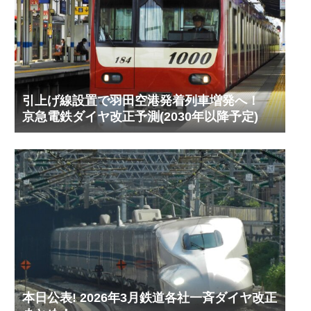
引上げ線設置で羽田空港発着列車増発へ！
京急電鉄ダイヤ改正予測(2030年以降予定)
本日公表! 2026年3月鉄道各社一斉ダイヤ改正