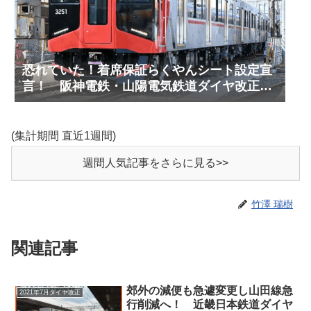
恐れていた！着席保証らくやんシート設定宣
言！ 阪神電鉄・山陽電気鉄道ダイヤ改正予
測(2027年3月予定)
(集計期間 直近1週間)
週間人気記事をさらに見る>>
竹澤 瑞樹
関連記事
郊外の減便も急遽変更し山田線急
2021年7月ダイヤ改正
行削減へ！ 近畿日本鉄道ダイヤ