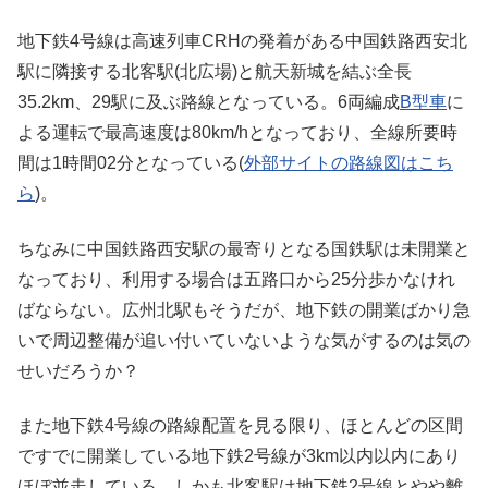
地下鉄4号線は高速列車CRHの発着がある中国鉄路西安北
駅に隣接する北客駅(北広場)と航天新城を結ぶ全長
35.2km、29駅に及ぶ路線となっている。6両編成
B型車
に
よる運転で最高速度は80km/hとなっており、全線所要時
間は1時間02分となっている(
外部サイトの路線図はこち
ら
)。
ちなみに中国鉄路西安駅の最寄りとなる国鉄駅は未開業と
なっており、利用する場合は五路口から25分歩かなけれ
ばならない。広州北駅もそうだが、地下鉄の開業ばかり急
いで周辺整備が追い付いていないような気がするのは気の
せいだろうか？
また地下鉄4号線の路線配置を見る限り、ほとんどの区間
ですでに開業している地下鉄2号線が3km以内以内にあり
ほぼ並走している。しかも北客駅は地下鉄2号線とやや離