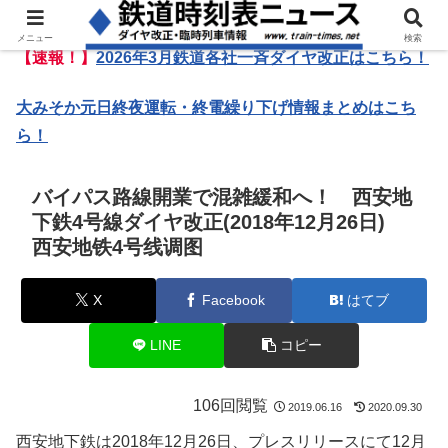
メニュー
検索
【速報！】
2026年3月鉄道各社一斉ダイヤ改正はこちら！
大みそか元日終夜運転・終電繰り下げ情報まとめはこち
ら！
バイパス路線開業で混雑緩和へ！ 西安地
下鉄4号線ダイヤ改正(2018年12月26日)
西安地铁4号线调图
X
Facebook
はてブ
LINE
コピー
106回閲覧
2019.06.16
2020.09.30
西安地下鉄は2018年12月26日、プレスリリースにて12月