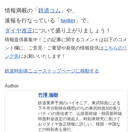
情報満載の「
鉄道コム
」や、
速報を行なっている「
twitter
」で、
ダイヤ改正
について盛り上がりましょう！
情報提供募集中！この記事に関するコメントは以下のコメ
ント欄に、ご意見・ご要望や新規の情報提供は
こちらのリ
ンク先
にお願いいたします！
鉄道時刻表ニューストップページに移動する
Author
竹澤 瑞樹
鉄道業界予測のパイオニア。東武特急による
下今市分割併合構想(のちの東武特急500系リ
バティ)の発信者で、山形新幹線・秋田新幹線
特急料金改定の発起人。時刻表研究に長けて
おりダイヤ改正情報に詳しい。韓国・中国な
どの時刻表も発行。