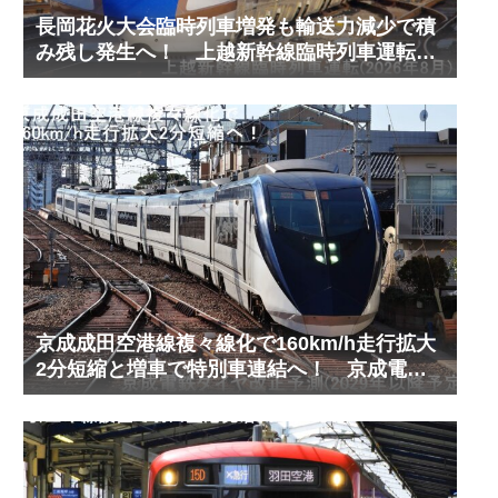
長岡花火大会臨時列車増発も輸送力減少で積
み残し発生へ！ 上越新幹線臨時列車運転
(2026年8月)
京成成田空港線複々線化で160km/h走行拡大
2分短縮と増車で特別車連結へ！ 京成電鉄
ダイヤ改正予測(2029年以降予定)