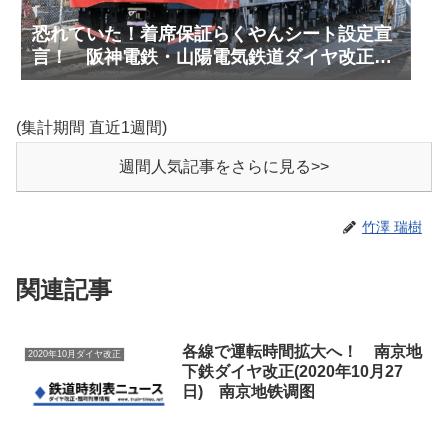
恐れていた！着席保証らくやんシート設定宣
言！ 阪神電鉄・山陽電気鉄道ダイヤ改正予
測(2027年3月予定)
(集計期間 直近1週間)
週間人気記事をさらに見る>>
竹澤 瑞樹
関連記事
各線で運転時間拡大へ！ 南京地
2020年10月ダイヤ改正
下鉄ダイヤ改正(2020年10月27
日) 南京地铁调图