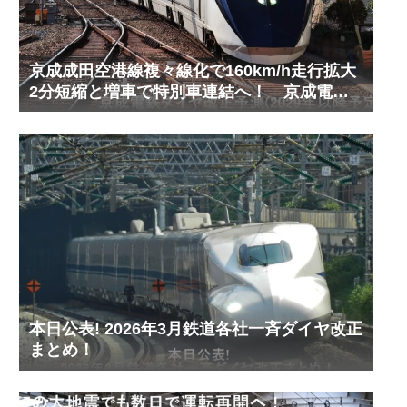
京成成田空港線複々線化で160km/h走行拡大
2分短縮と増車で特別車連結へ！ 京成電鉄
ダイヤ改正予測(2029年以降予定)
本日公表! 2026年3月鉄道各社一斉ダイヤ改正
まとめ！