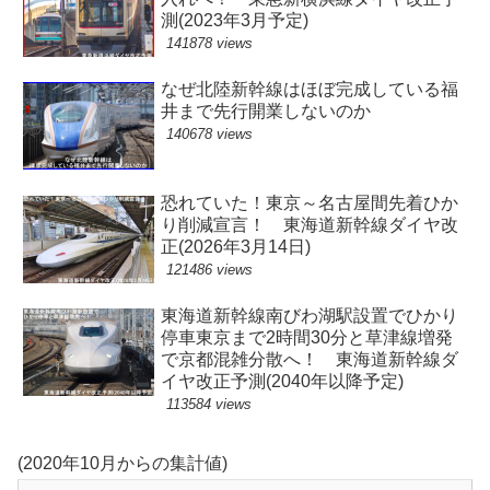
測(2023年3月予定)
141878 views
なぜ北陸新幹線はほぼ完成している福
井まで先行開業しないのか
140678 views
恐れていた！東京～名古屋間先着ひか
り削減宣言！ 東海道新幹線ダイヤ改
正(2026年3月14日)
121486 views
東海道新幹線南びわ湖駅設置でひかり
停車東京まで2時間30分と草津線増発
で京都混雑分散へ！ 東海道新幹線ダ
イヤ改正予測(2040年以降予定)
113584 views
(2020年10月からの集計値)