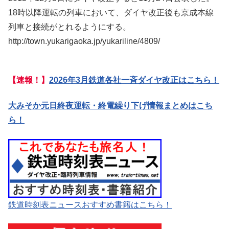
18時以降運転の列車において、ダイヤ改正後も京成本線
列車と接続がとれるようにする。
http://town.yukarigaoka.jp/yukariline/4809/
【速報！】
2026年3月鉄道各社一斉ダイヤ改正はこちら！
大みそか元日終夜運転・終電繰り下げ情報まとめはこち
ら！
鉄道時刻表ニュースおすすめ書籍はこちら！