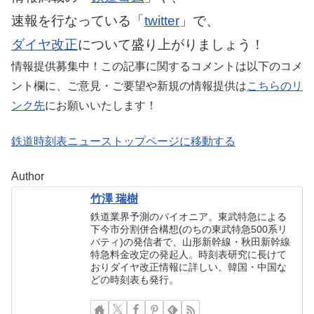
速報を行なっている「
twitter
」で、
ダイヤ改正
について盛り上がりましょう！
情報提供募集中！この記事に関するコメントは以下のコメ
ント欄に、ご意見・ご要望や新規の情報提供は
こちらのリ
ンク先
にお願いいたします！
鉄道時刻表ニューストップページに移動する
Author
竹澤 瑞樹
鉄道業界予測のパイオニア。東武特急による
下今市分割併合構想(のちの東武特急500系リ
バティ)の発信者で、山形新幹線・秋田新幹線
特急料金改定の発起人。時刻表研究に長けて
おりダイヤ改正情報に詳しい。韓国・中国な
どの時刻表も発行。