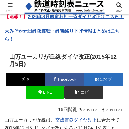
メニュー
検索
【速報！】
2026年3月鉄道各社一斉ダイヤ改正はこちら！
大みそか元日終夜運転・終電繰り下げ情報まとめはこち
ら！
山万ユーカリが丘線ダイヤ改正(2015年12
月5日)
X
Facebook
はてブ
LINE
コピー
116回閲覧
2015.11.25
2019.11.20
山万ユーカリが丘線は、
京成電鉄ダイヤ改正
に合わせて
2015年12月5日にダイヤ改正すると11月24日公表した。