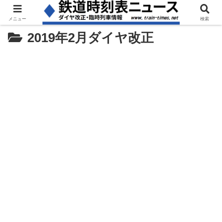
メニュー
検索
2019年2月ダイヤ改正