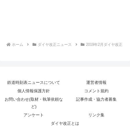
ホーム
ダイヤ改正ニュース
2019年2月ダイヤ改正
鉄道時刻表ニュースについて
運営者情報
個人情報保護方針
コメント規約
お問い合わせ(取材・執筆依頼な
記事作成・協力者募集
ど)
アンケート
リンク集
ダイヤ改正とは