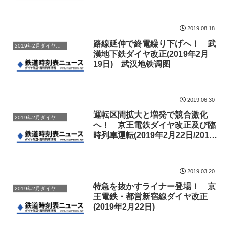
武汉地铁调图
2019.08.18
路線延伸で終電繰り下げへ！ 武
2019年2月ダイヤ改正
漢地下鉄ダイヤ改正(2019年2月
19日) 武汉地铁调图
2019.06.30
運転区間拡大と増発で競合激化
2019年2月ダイヤ改正
へ！ 京王電鉄ダイヤ改正及び臨
時列車運転(2019年2月22日/2019
年3月～5月)
2019.03.20
特急を抜かすライナー登場！ 京
2019年2月ダイヤ改正
王電鉄・都営新宿線ダイヤ改正
(2019年2月22日)