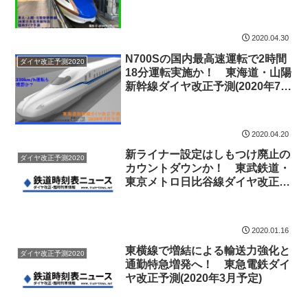
予測(2020年5月28日実施予定)
2020.04.30
N700Sの国内最高速運転で2時間
ダイヤ改正予測2020
18分運転実施か！ 東海道・山陽
新幹線ダイヤ改正予測(2020年7月
予定)
2020.04.20
新ライナー設定はしもつけ廃止の
ダイヤ改正予測2020
カウントダウンか！ 東武鉄道・
東京メトロ日比谷線ダイヤ改正予
測(2020年6月6日予定)
2020.01.16
東横線で増結による輸送力強化と
ダイヤ改正予測2020
通勤特急増発へ！ 東急電鉄ダイ
ヤ改正予測(2020年3月予定)