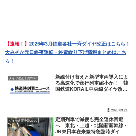
【速報！】
2026年3月鉄道各社一斉ダイヤ改正はこちら！
大みそか元日終夜運転・終電繰り下げ情報まとめはこち
ら！
新線付け替えと新型車両導入によ
ダイヤ改正予測2020
る高速化で夜行列車縮小か！ 韓
国鉄道KORAIL中央線ダイヤ改正
予測(2020年12月予定) 중앙선
KTX 시간예측
2020.09.21
定期列車で減便も完全運休回避
ダイヤ改正予測2020
へ 東北・上越・北陸新新幹線・
JR東日本在来線特急臨時ダイヤ