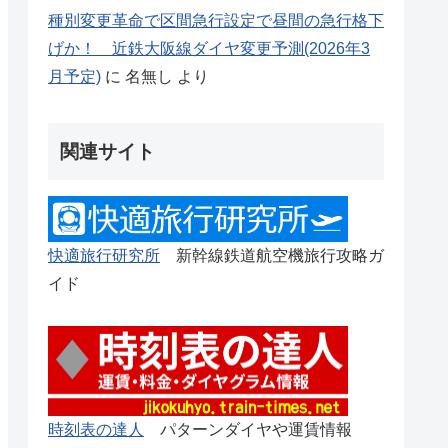
種別変更革命で区間急行設定で昼間の急行格下
げか！ 近鉄大阪線ダイヤ変更予測(2026年3
月予定)
に
名無し
より
関連サイト
快適旅行研究所
新幹線鉄道航空機旅行攻略ガ
イド
時刻表の達人
パターンダイヤや運賃情報