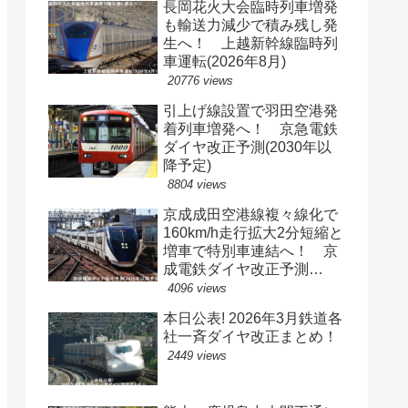
長岡花火大会臨時列車増発
も輸送力減少で積み残し発
生へ！ 上越新幹線臨時列
車運転(2026年8月)
20776 views
引上げ線設置で羽田空港発
着列車増発へ！ 京急電鉄
ダイヤ改正予測(2030年以
降予定)
8804 views
京成成田空港線複々線化で
160km/h走行拡大2分短縮と
増車で特別車連結へ！ 京
成電鉄ダイヤ改正予測
(2029年以降予定)
4096 views
本日公表! 2026年3月鉄道各
社一斉ダイヤ改正まとめ！
2449 views