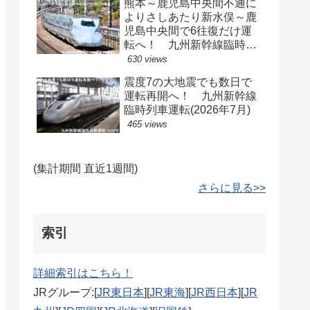
熊本～鹿児島中央間不通に
よりさしあたり新水俣～鹿
児島中央間で6往復だけ運
転へ！ 九州新幹線臨時ダ
イヤ運転(2026年8月)
630 views
震度7の大地震でも数日で
運転再開へ！ 九州新幹線
臨時列車運転(2026年7月)
465 views
(集計期間 直近1週間)
さらに見る>>
索引
詳細索引はこちら！
JRグループ:[
JR東日本
][
JR東海
][
JR西日本
][
JR