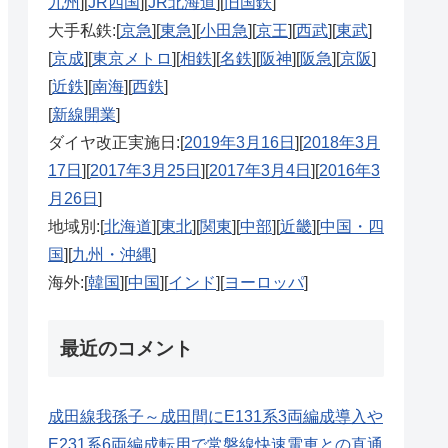
九州
][
JR四国
][
JR北海道
][
旧国鉄
]
大手私鉄:[
京急
][
東急
][
小田急
][
京王
][
西武
][
東武
]
[
京成
][
東京メトロ
][
相鉄
][
名鉄
][
阪神
][
阪急
][
京阪
]
[
近鉄
][
南海
][
西鉄
]
[
新線開業
]
ダイヤ改正実施日:[
2019年3月16日
][
2018年3月
17日
][
2017年3月25日
][
2017年3月4日
][
2016年3
月26日
]
地域別:[
北海道
][
東北
][
関東
][
中部
][
近畿
][
中国・四
国
][
九州・沖縄
]
海外:[
韓国
][
中国
][
インド
][
ヨーロッパ
]
最近のコメント
成田線我孫子～成田間にE131系3両編成導入や
E231系6両編成転用で常磐線快速電車との直通