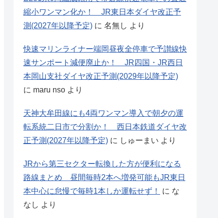
縮小ワンマン化か！ JR東日本ダイヤ改正予
測(2027年以降予定)
に
名無し
より
快速マリンライナー端岡昼夜全停車で予讃線快
速サンポート減便廃止か！ JR四国・JR西日
本岡山支社ダイヤ改正予測(2029年以降予定)
に
maru nso
より
天神大牟田線にも4両ワンマン導入で朝夕の運
転系統二日市で分割か！ 西日本鉄道ダイヤ改
正予測(2027年以降予定)
に
しゅーまい
より
JRから第三セクター転換した方が便利になる
路線まとめ 昼間毎時2本へ増発可能もJR東日
本中心に怠慢で毎時1本しか運転せず！
に
な
なし
より