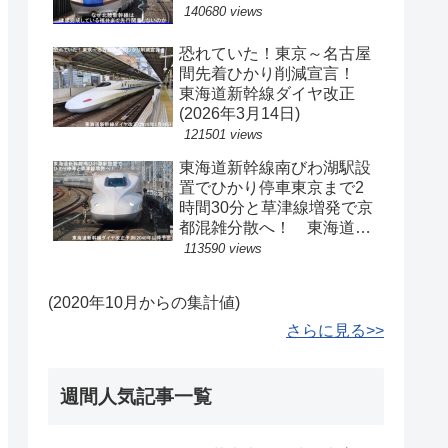
140680 views
恐れていた！東京～名古屋
間先着ひかり削減宣言！
東海道新幹線ダイヤ改正
(2026年3月14日)
121501 views
東海道新幹線南びわ湖駅設
置でひかり停車東京まで2
時間30分と草津線増発で京
都混雑分散へ！ 東海道新
幹線ダイヤ改正予測(2040
113590 views
年以降予定)
(2020年10月からの集計値)
さらに見る>>
週間人気記事一覧