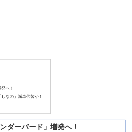
！
増発へ！
「しなの」減車代替か！
サンダーバード」増発へ！