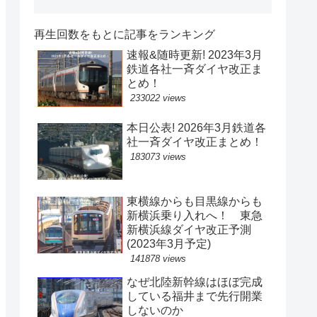
再生回数をもとに記事をランキング
速報&随時更新! 2023年3月
鉄道各社一斉ダイヤ改正ま
とめ！
233022 views
本日公表! 2026年3月鉄道各
社一斉ダイヤ改正まとめ！
183073 views
東横線からも目黒線からも
新横浜乗り入れへ！ 東急
新横浜線ダイヤ改正予測
(2023年3月予定)
141878 views
なぜ北陸新幹線はほぼ完成
している福井まで先行開業
しないのか