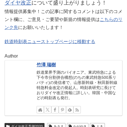
ダイヤ改正
について盛り上がりましょう！
情報提供募集中！この記事に関するコメントは以下のコメ
ント欄に、ご意見・ご要望や新規の情報提供は
こちらのリ
ンク先
にお願いいたします！
鉄道時刻表ニューストップページに移動する
Author
竹澤 瑞樹
鉄道業界予測のパイオニア。東武特急による
下今市分割併合構想(のちの東武特急500系リ
バティ)の発信者で、山形新幹線・秋田新幹線
特急料金改定の発起人。時刻表研究に長けて
おりダイヤ改正情報に詳しい。韓国・中国な
どの時刻表も発行。
ダイヤ改正予測2020
あさま
かがやき
とき