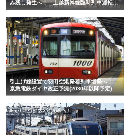
み残し発生へ！ 上越新幹線臨時列車運転
(2026年8月)
引上げ線設置で羽田空港発着列車増発へ！
京急電鉄ダイヤ改正予測(2030年以降予定)