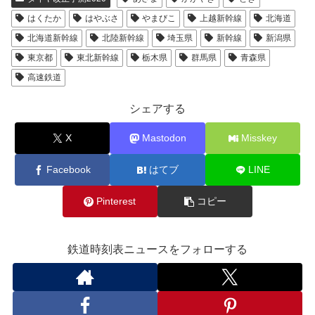
はくたか
はやぶさ
やまびこ
上越新幹線
北海道
北海道新幹線
北陸新幹線
埼玉県
新幹線
新潟県
東京都
東北新幹線
栃木県
群馬県
青森県
高速鉄道
シェアする
X
Mastodon
Misskey
Facebook
はてブ
LINE
Pinterest
コピー
鉄道時刻表ニュースをフォローする