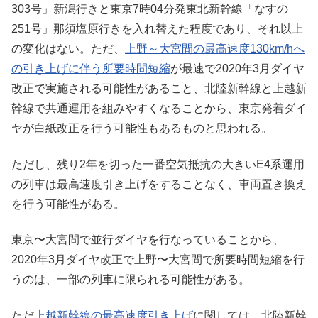
303号」新潟行きと東京7時04分発東北新幹線「なすの
251号」那須塩原行きを入れ替えた程度であり、それ以上
の変化はない。ただ、
上野～大宮間の最高速度130km/hへ
の引き上げに伴う所要時間短縮
が最速で2020年3月ダイヤ
改正で実施される可能性があること、北陸新幹線と上越新
幹線で共通運用を組みやすくなることから、東京発着ダイ
ヤが白紙改正を行う可能性もあるものと思われる。
ただし、残り2年を切った一番空気抵抗の大きいE4系運用
の列車は最高速度引き上げをすることなく、車両置き換え
を行う可能性がある。
東京〜大宮間で並行ダイヤを行なっていることから、
2020年3月ダイヤ改正で上野〜大宮間で所要時間短縮を行
うのは、一部の列車に限られる可能性がある。
ただ
上越新幹線の最高速度引き上げ
に関しては、北陸新幹