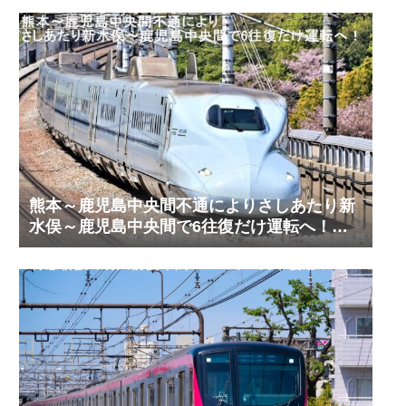
熊本～鹿児島中央間不通によりさしあたり新
水俣～鹿児島中央間で6往復だけ運転へ！
九州新幹線臨時ダイヤ運転(2026年8月)