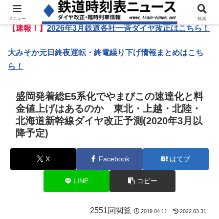
メニュー
検索
【速報！】
2026年3月鉄道各社一斉ダイヤ改正はこちら！
大みそか元日終夜運転・終電繰り下げ情報まとめはこち
ら！
盛岡発着総E5系化でやまびこの速達化と料
金値上げはあるのか 東北・上越・北陸・
北海道新幹線ダイヤ改正予測(2020年3月以
降予定)
X
Facebook
はてブ
LINE
コピー
2551回閲覧
2019.04.11
2022.03.31