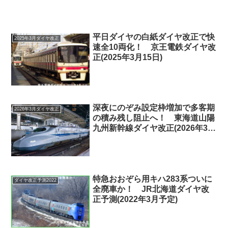
平日ダイヤの白紙ダイヤ改正で快
2025年3月ダイヤ改正
速全10両化！ 京王電鉄ダイヤ改
正(2025年3月15日)
深夜にのぞみ設定枠増加で多客期
2026年3月ダイヤ改正
の積み残し阻止へ！ 東海道山陽
九州新幹線ダイヤ改正(2026年3月
14日)
特急おおぞら用キハ283系ついに
ダイヤ改正予測2022
全廃車か！ JR北海道ダイヤ改
正予測(2022年3月予定)