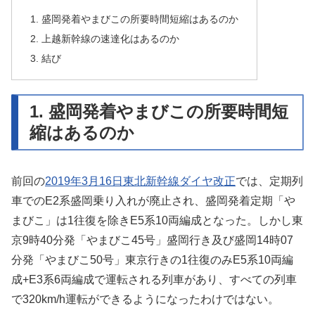
1. 盛岡発着やまびこの所要時間短縮はあるのか
2. 上越新幹線の速達化はあるのか
3. 結び
1. 盛岡発着やまびこの所要時間短
縮はあるのか
前回の
2019年3月16日東北新幹線ダイヤ改正
では、定期列
車でのE2系盛岡乗り入れが廃止され、盛岡発着定期「や
まびこ」は1往復を除きE5系10両編成となった。しかし東
京9時40分発「やまびこ45号」盛岡行き及び盛岡14時07
分発「やまびこ50号」東京行きの1往復のみE5系10両編
成+E3系6両編成で運転される列車があり、すべての列車
で320km/h運転ができるようになったわけではない。