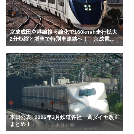
京成成田空港線複々線化で160km/h走行拡大
2分短縮と増車で特別車連結へ！ 京成電鉄
ダイヤ改正予測(2029年以降予定)
本日公表! 2026年3月鉄道各社一斉ダイヤ改正
まとめ！