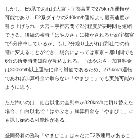
しかし、E5系であれば大宮～宇都宮間で275km/h運転が
可能であり、E2系ダイヤの240km/h運転より最高速度が
引き上げられ、大宮～宇都宮間で2分程度所要時間を短縮
できる。後続の臨時「はやぶさ」に抜かされるため宇都宮
で5分停車しているが、もし2分繰り上がれば郡山での待
避に変えることができ、場合によっては東京～郡山間でも
6分の所要時間短縮が見込まれる。「はやぶさ」加算料金
は300km/h以上運転に伴う対価であるため、275km/h運転
であれば加算料金の取らない「やまびこ」でも実施可能の
ように思う。
ただ怖いのは、仙台以北の全列車が320km/hに切り替えた
場合、仙台以北で「はやぶさ」加算料金を「やまびこ」に
も課し始める可能性がある。
盛岡発着の臨時「やまびこ」は未だにE2系運用があるこ