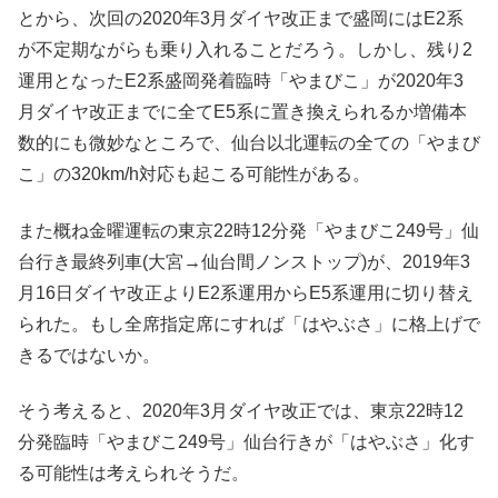
とから、次回の2020年3月ダイヤ改正まで盛岡にはE2系
が不定期ながらも乗り入れることだろう。しかし、残り2
運用となったE2系盛岡発着臨時「やまびこ」が2020年3
月ダイヤ改正までに全てE5系に置き換えられるか増備本
数的にも微妙なところで、仙台以北運転の全ての「やまび
こ」の320km/h対応も起こる可能性がある。
また概ね金曜運転の東京22時12分発「やまびこ249号」仙
台行き最終列車(大宮→仙台間ノンストップ)が、2019年3
月16日ダイヤ改正よりE2系運用からE5系運用に切り替え
られた。もし全席指定席にすれば「はやぶさ」に格上げで
きるではないか。
そう考えると、2020年3月ダイヤ改正では、東京22時12
分発臨時「やまびこ249号」仙台行きが「はやぶさ」化す
る可能性は考えられそうだ。