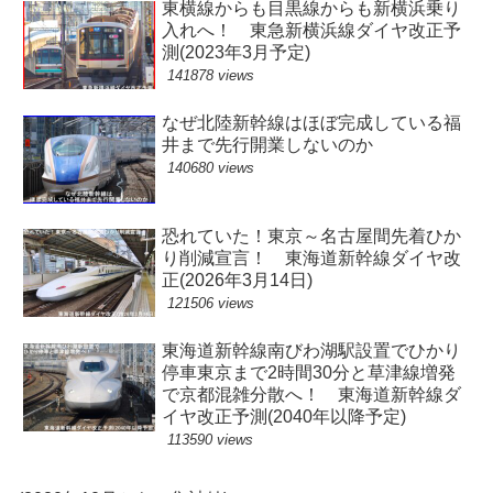
東横線からも目黒線からも新横浜乗り
入れへ！ 東急新横浜線ダイヤ改正予
測(2023年3月予定)
141878 views
なぜ北陸新幹線はほぼ完成している福
井まで先行開業しないのか
140680 views
恐れていた！東京～名古屋間先着ひか
り削減宣言！ 東海道新幹線ダイヤ改
正(2026年3月14日)
121506 views
東海道新幹線南びわ湖駅設置でひかり
停車東京まで2時間30分と草津線増発
で京都混雑分散へ！ 東海道新幹線ダ
イヤ改正予測(2040年以降予定)
113590 views