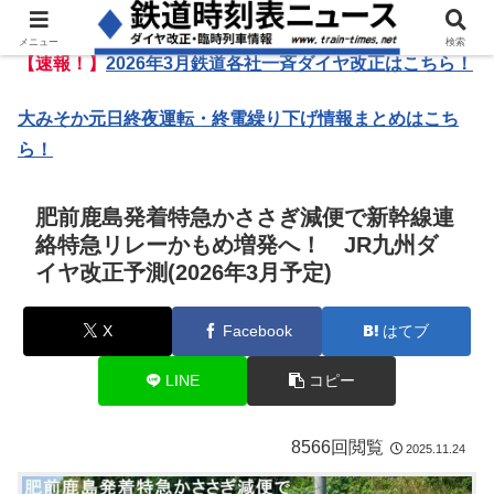
メニュー
検索
【速報！】
2026年3月鉄道各社一斉ダイヤ改正はこちら！
大みそか元日終夜運転・終電繰り下げ情報まとめはこち
ら！
肥前鹿島発着特急かささぎ減便で新幹線連
絡特急リレーかもめ増発へ！ JR九州ダ
イヤ改正予測(2026年3月予定)
X
Facebook
はてブ
LINE
コピー
8566回閲覧
2025.11.24