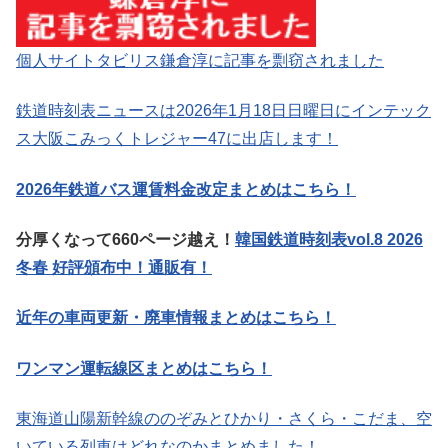
個人サイトタビリス鎌倉淳に記事を剽窃されました
鉄道時刻表ニュースは2026年1月18日日曜日にインテック
ス大阪こみっくトレジャー47に出店します！
2026年鉄道バス運賃料金改定まとめはこちら！
分厚くなって660ページ越え！
韓国鉄道時刻表vol.8 2026
冬春 好評頒布中！通販有！
近年の車両更新・廃車情報まとめはこちら！
ワンマン運転線区まとめはこちら！
東海道山陽新幹線ののぞみとひかり・さくら・こだま、空
いている列車はどれなのかまとめました！