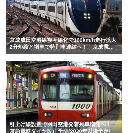
京成成田空港線複々線化で160km/h走行拡大
2分短縮と増車で特別車連結へ！ 京成電鉄
ダイヤ改正予測(2029年以降予定)
引上げ線設置で羽田空港発着列車増発へ！
京急電鉄ダイヤ改正予測(2030年以降予定)