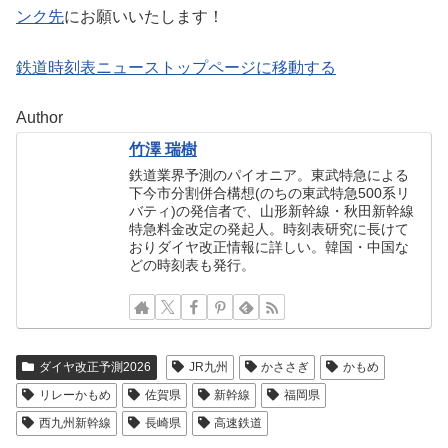
ンク先
にお願いいたします！
鉄道時刻表ニューストップページに移動する
Author
竹澤 瑞樹
鉄道業界予測のパイオニア。東武特急による
下今市分割併合構想(のちの東武特急500系リ
バティ)の発信者で、山形新幹線・秋田新幹線
特急料金改定の発起人。時刻表研究に長けて
おりダイヤ改正情報に詳しい。韓国・中国な
どの時刻表も発行。
ダイヤ改正予測2026
JR九州
かささぎ
かもめ
リレーかもめ
佐賀県
新幹線
福岡県
西九州新幹線
長崎県
高速鉄道