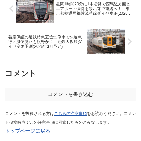
昼間1時間20分に1本増発で西馬込方面と
エアポート快特を泉岳寺で連絡へ！ 東
京都交通局都営浅草線ダイヤ改正(2025年
12月13日)
着席保証の近鉄特急五位堂停車で快速急
行大減便廃止も視野か！ 近鉄大阪線ダ
イヤ変更予測(2026年3月予定)
コメント
コメントを書き込む
コメントを投稿される方は
こちらの注意事項
をお読みください。コメン
ト投稿時点でこの注意事項に同意したものとみなします。
トップページに戻る