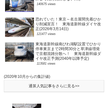
140675 views
恐れていた！東京～名古屋間先着ひか
り削減宣言！ 東海道新幹線ダイヤ改
正(2026年3月14日)
121477 views
東海道新幹線南びわ湖駅設置でひかり
停車東京まで2時間30分と草津線増発
で京都混雑分散へ！ 東海道新幹線ダ
イヤ改正予測(2040年以降予定)
113581 views
(2020年10月からの集計値)
通算人気記事をさらに見る>>