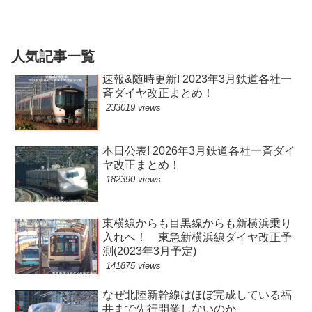
人気記事一覧
速報&随時更新! 2023年3月鉄道各社一
斉ダイヤ改正まとめ！
233019 views
本日公表! 2026年3月鉄道各社一斉ダイ
ヤ改正まとめ！
182390 views
東横線からも目黒線からも新横浜乗り
入れへ！ 東急新横浜線ダイヤ改正予
測(2023年3月予定)
141875 views
なぜ北陸新幹線はほぼ完成している福
井まで先行開業しないのか