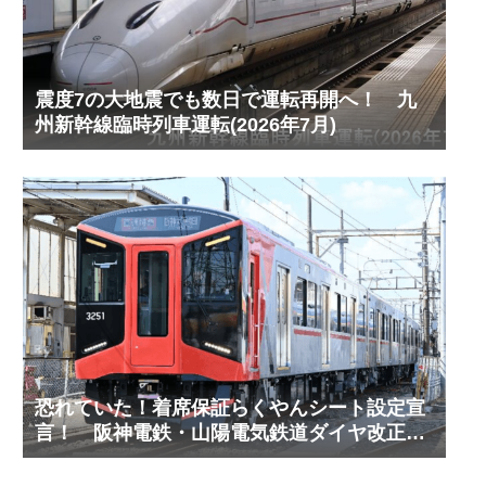
震度7の大地震でも数日で運転再開へ！ 九
州新幹線臨時列車運転(2026年7月)
恐れていた！着席保証らくやんシート設定宣
言！ 阪神電鉄・山陽電気鉄道ダイヤ改正予
測(2027年3月予定)