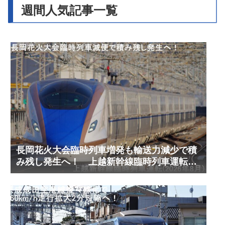
週間人気記事一覧
長岡花火大会臨時列車増発も輸送力減少で積
み残し発生へ！ 上越新幹線臨時列車運転
(2026年8月)