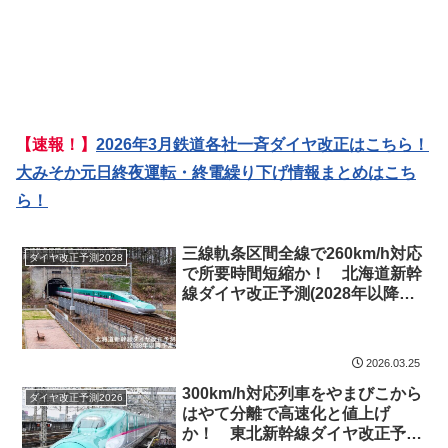
【速報！】
2026年3月鉄道各社一斉ダイヤ改正はこちら！
大みそか元日終夜運転・終電繰り下げ情報まとめはこち
ら！
三線軌条区間全線で260km/h対応
ダイヤ改正予測2028
で所要時間短縮か！ 北海道新幹
線ダイヤ改正予測(2028年以降予
定)
2026.03.25
300km/h対応列車をやまびこから
ダイヤ改正予測2026
はやて分離で高速化と値上げ
か！ 東北新幹線ダイヤ改正予測