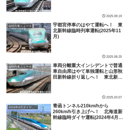
(2026年以降予定)
2025.09.19
宇都宮停車のはやて運転へ！ 東
臨時列車ニュース
北新幹線臨時列車運転(2025年11
月)
2025.08.25
車両分離重大インシデントで普通
臨時列車ニュース
車自由席はやて単独運転と山形秋
田新幹線折り返しへ！ 東北新幹
線臨時列車運転(2025年3月)
2025.03.07
青函トンネル210km/hから
2024年4月ダイヤ改正
260km/h引き上げへ！ 北海道新
幹線臨時ダイヤ運転(2024年4月～
5月ゴールデンウィーク期間)