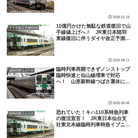
2026.01.19
10億円かけた無駄な鉄道復旧で山
ダイヤ改正予測2026
手線値上げへ！ JR東日本陸羽
東線復旧に伴うダイヤ改正予測
(2026年内予定)
2025.08.11
臨時列車再開できずノンストップ
臨時列車ニュース
臨時快速と仙山線増車で対応
へ！ 山形新幹線つばさ運休に伴
うJR東日本仙台支社臨時列車運
転(2025年8月9日～17日お盆期間)
2025.08.06
恐れていた！キハ110系特急列車
臨時列車ニュース
の復活宣言！ JR東日本仙台支
社東北本線臨時列車特急イブニン
グウェイ運転(2025年7月～9月夏
期間)