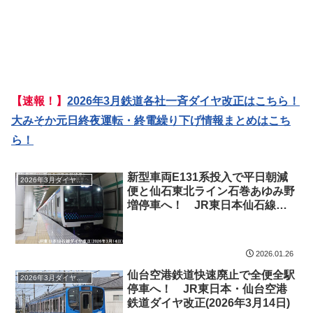
【速報！】
2026年3月鉄道各社一斉ダイヤ改正はこちら！
大みそか元日終夜運転・終電繰り下げ情報まとめはこち
ら！
新型車両E131系投入で平日朝減
2026年3月ダイヤ改正
便と仙石東北ライン石巻あゆみ野
増停車へ！ JR東日本仙石線ダ
イヤ改正(2026年3月14日)
2026.01.26
仙台空港鉄道快速廃止で全便全駅
2026年3月ダイヤ改正
停車へ！ JR東日本・仙台空港
鉄道ダイヤ改正(2026年3月14日)