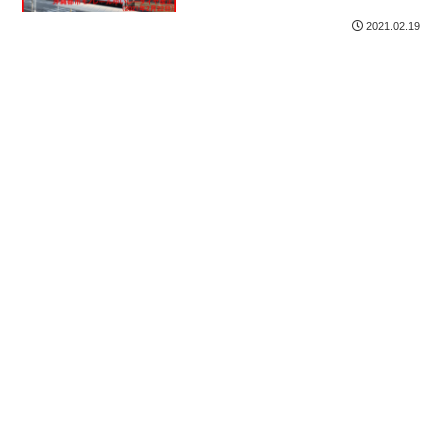
2021.02.19