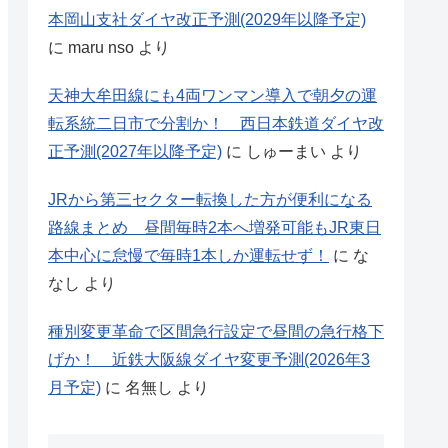
本岡山支社ダイヤ改正予測(2029年以降予定)
に
maru nso
より
天神大牟田線にも4両ワンマン導入で朝夕の運
転系統二日市で分割か！ 西日本鉄道ダイヤ改
正予測(2027年以降予定)
に
しゅーまい
より
JRから第三セクター転換した方が便利になる
路線まとめ 昼間毎時2本へ増発可能もJR東日
本中心に怠慢で毎時1本しか運転せず！
に
な
なし
より
種別変更革命で区間急行設定で昼間の急行格下
げか！ 近鉄大阪線ダイヤ変更予測(2026年3
月予定)
に
名無し
より