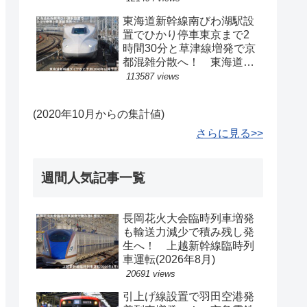
東海道新幹線南びわ湖駅設
置でひかり停車東京まで2
時間30分と草津線増発で京
都混雑分散へ！ 東海道新
幹線ダイヤ改正予測(2040
113587 views
年以降予定)
(2020年10月からの集計値)
さらに見る>>
週間人気記事一覧
長岡花火大会臨時列車増発
も輸送力減少で積み残し発
生へ！ 上越新幹線臨時列
車運転(2026年8月)
20691 views
引上げ線設置で羽田空港発