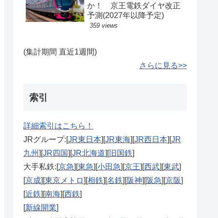
か！ 京王電鉄ダイヤ改正
予測(2027年以降予定)
359 views
(集計期間 直近1週間)
さらに見る>>
索引
詳細索引はこちら！
JRグループ:[
JR東日本
][
JR東海
][
JR西日本
][
JR
九州
][
JR四国
][
JR北海道
][
旧国鉄
]
大手私鉄:[
京急
][
東急
][
小田急
][
京王
][
西武
][
東武
]
[
京成
][
東京メトロ
][
相鉄
][
名鉄
][
阪神
][
阪急
][
京阪
]
[
近鉄
][
南海
][
西鉄
]
[
新線開業
]