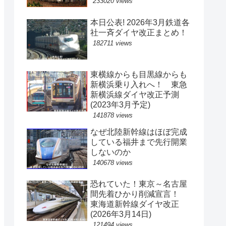
233020 views
本日公表! 2026年3月鉄道各
社一斉ダイヤ改正まとめ！
182711 views
東横線からも目黒線からも
新横浜乗り入れへ！ 東急
新横浜線ダイヤ改正予測
(2023年3月予定)
141878 views
なぜ北陸新幹線はほぼ完成
している福井まで先行開業
しないのか
140678 views
恐れていた！東京～名古屋
間先着ひかり削減宣言！
東海道新幹線ダイヤ改正
(2026年3月14日)
121494 views