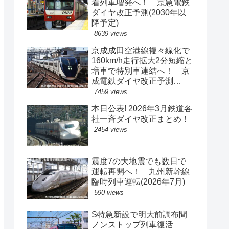
着列車増発へ！ 京急電鉄
ダイヤ改正予測(2030年以
降予定)
8639 views
京成成田空港線複々線化で
160km/h走行拡大2分短縮と
増車で特別車連結へ！ 京
成電鉄ダイヤ改正予測
(2029年以降予定)
7459 views
本日公表! 2026年3月鉄道各
社一斉ダイヤ改正まとめ！
2454 views
震度7の大地震でも数日で
運転再開へ！ 九州新幹線
臨時列車運転(2026年7月)
590 views
S特急新設で明大前調布間
ノンストップ列車復活