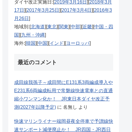
ダイヤ改正実施日:[
2019年3月16日
][
2018年3月
17日
][
2017年3月25日
][
2017年3月4日
][
2016年3
月26日
]
地域別:[
北海道
][
東北
][
関東
][
中部
][
近畿
][
中国・四
国
][
九州・沖縄
]
海外:[
韓国
][
中国
][
インド
][
ヨーロッパ
]
最近のコメント
成田線我孫子～成田間にE131系3両編成導入や
E231系6両編成転用で常磐線快速電車との直通
縮小ワンマン化か！ JR東日本ダイヤ改正予
測(2027年以降予定)
に
名無し
より
快速マリンライナー端岡昼夜全停車で予讃線快
速サンポート減便廃止か！ JR四国・JR西日