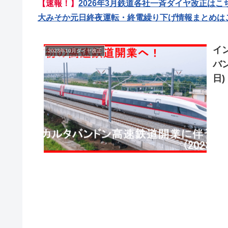
【速報！】
2026年3月鉄道各社一斉ダイヤ改正はこ
大みそか元日終夜運転・終電繰り下げ情報まとめは
イ
2023年10月ダイヤ改正
バ
日)