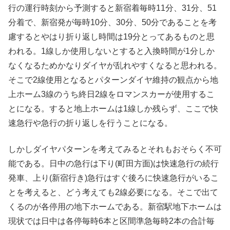
行の運行時刻から予測すると新宿着毎時11分、31分、51
分着で、新宿発が毎時10分、30分、50分であることを考
慮するとやはり折り返し時間は19分とってあるものと思
われる。1線しか使用しないとすると入換時間が1分しか
なくなるためかなりダイヤが乱れやすくなると思われる。
そこで2線使用となるとパターンダイヤ維持の観点から地
上ホーム3線のうち終日2線をロマンスカーが使用するこ
とになる。すると地上ホームは1線しか残らず、ここで快
速急行や急行の折り返しを行うことになる。
しかしダイヤパターンを考えてみるとそれもおそらく不可
能である。日中の急行は下り(町田方面)は快速急行の続行
発車、上り(新宿行き)急行はすぐ後ろに快速急行がいるこ
とを考えると、どう考えても2線必要になる。そこで出て
くるのが各停用の地下ホームである。新宿駅地下ホームは
現状では日中は各停毎時6本と区間準急毎時2本の合計毎