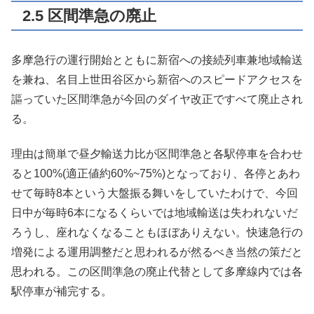
2.5 区間準急の廃止
多摩急行の運行開始とともに新宿への接続列車兼地域輸送
を兼ね、名目上世田谷区から新宿へのスピードアクセスを
謳っていた区間準急が今回のダイヤ改正ですべて廃止され
る。
理由は簡単で昼夕輸送力比が区間準急と各駅停車を合わせ
ると100%(適正値約60%~75%)となっており、各停とあわ
せて毎時8本という大盤振る舞いをしていたわけで、今回
日中が毎時6本になるくらいでは地域輸送は失われないだ
ろうし、座れなくなることもほぼありえない。快速急行の
増発による運用調整だと思われるが然るべき当然の策だと
思われる。この区間準急の廃止代替として多摩線内では各
駅停車が補完する。