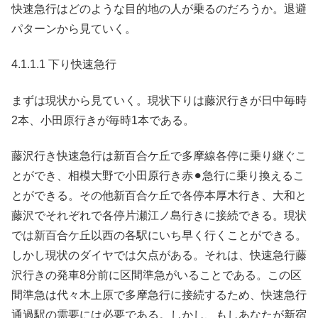
快速急行はどのような目的地の人が乗るのだろうか。退避
パターンから見ていく。
4.1.1.1 下り快速急行
まずは現状から見ていく。現状下りは藤沢行きが日中毎時
2本、小田原行きが毎時1本である。
藤沢行き快速急行は新百合ケ丘で多摩線各停に乗り継ぐこ
とができ、相模大野で小田原行き赤⚫︎急行に乗り換えるこ
とができる。その他新百合ケ丘で各停本厚木行き、大和と
藤沢でそれぞれで各停片瀬江ノ島行きに接続できる。現状
では新百合ケ丘以西の各駅にいち早く行くことができる。
しかし現状のダイヤでは欠点がある。それは、快速急行藤
沢行きの発車8分前に区間準急がいることである。この区
間準急は代々木上原で多摩急行に接続するため、快速急行
通過駅の需要には必要である。しかし、もしあなたが新宿