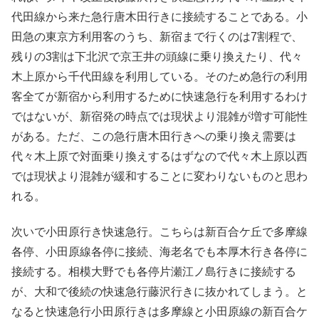
代田線から来た急行唐木田行きに接続することである。小
田急の東京方利用客のうち、新宿まで行くのは7割程で、
残りの3割は下北沢で京王井の頭線に乗り換えたり、代々
木上原から千代田線を利用している。そのため急行の利用
客全てが新宿から利用するために快速急行を利用するわけ
ではないが、新宿発の時点では現状より混雑が増す可能性
がある。ただ、この急行唐木田行きへの乗り換え需要は
代々木上原で対面乗り換えするはずなので代々木上原以西
では現状より混雑が緩和することに変わりないものと思わ
れる。
次いで小田原行き快速急行。こちらは新百合ケ丘で多摩線
各停、小田原線各停に接続、海老名でも本厚木行き各停に
接続する。相模大野でも各停片瀬江ノ島行きに接続する
が、大和で後続の快速急行藤沢行きに抜かれてしまう。と
なると快速急行小田原行きは多摩線と小田原線の新百合ケ