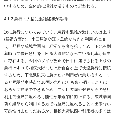
中するため、全体的に混雑が増すものと思われる。
4.1.2 急行は大幅に混雑緩和が期待
次に急行についてみていく。急行も混雑が激しいのは上り
(新宿方面)で、小田原線や江ノ島線からきた利用者に加
え、登戸や成城学園前、経堂でも客を拾うため、下北沢到
着時点で快速急行を上回る大混雑になっている列車が日中
に存在する。今回のダイヤ改正で日中に運行される上りの
急行はすべて相模大野または新百合ヶ丘で快速急行に接続
するため、下北沢以東に急ぎたい利用者は乗り換える。す
ると両駅発車時点で10両の急行はたち客が消えることは
おろか空席までできるため、向ケ丘遊園や登戸からの急行
利用で座席に座れる可能性が飛躍的に向上する。成城学園
前や経堂から利用する方でも座席に座れることは出来ない
可能性はまだまだあるが、相模大野以西の利用者の多くは