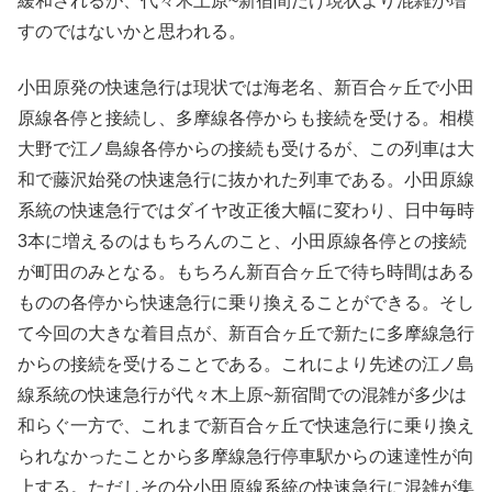
緩和されるが、代々木上原~新宿間だけ現状より混雑が増
すのではないかと思われる。
小田原発の快速急行は現状では海老名、新百合ヶ丘で小田
原線各停と接続し、多摩線各停からも接続を受ける。相模
大野で江ノ島線各停からの接続も受けるが、この列車は大
和で藤沢始発の快速急行に抜かれた列車である。小田原線
系統の快速急行ではダイヤ改正後大幅に変わり、日中毎時
3本に増えるのはもちろんのこと、小田原線各停との接続
が町田のみとなる。もちろん新百合ヶ丘で待ち時間はある
ものの各停から快速急行に乗り換えることができる。そし
て今回の大きな着目点が、新百合ヶ丘で新たに多摩線急行
からの接続を受けることである。これにより先述の江ノ島
線系統の快速急行が代々木上原~新宿間での混雑が多少は
和らぐ一方で、これまで新百合ヶ丘で快速急行に乗り換え
られなかったことから多摩線急行停車駅からの速達性が向
上する。ただしその分小田原線系統の快速急行に混雑が集