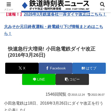
メニュー
検索
【速報！】
2026年3月鉄道各社一斉ダイヤ改正はこちら！
大みそか元日終夜運転・終電繰り下げ情報まとめはこち
ら！
快速急行大増発! 小田急電鉄ダイヤ改正
(2016年3月26日)
X
Facebook
はてブ
LINE
コピー
1546回閲覧
2015.12.24
2022.06.07
小田急電鉄は18日、2016年3月26日にダイヤ改正を行う
と公表した(