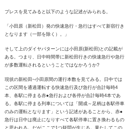
プレスを見てみると以下のような記述がみられる。
「小田原（新松田）発の快速急行・急行はすべて新宿行き
となります（一部を除く）。」
そして上のダイヤパターンには小田原(新松田)との記載が
ある。つまり、日中時間帯に新松田行きの快速急行や急行
が多数運転されるということではなかろうか?
現状の新松田~小田原間の運行本数を見てみる。日中では
この区間を通過運転する快速急行及び急行が合計毎時4
本、各駅に停まる赤●急行および各停が合計毎時4本であ
る。各駅に停まる列車については「開成～足柄は各駅停車
のみの運転となります」という記述があることから、赤●
急行は日中は廃止になりすべて各駅停車に置き換わるもの
と思われる。だがここで1つ疑問が生じる。果たしてこの