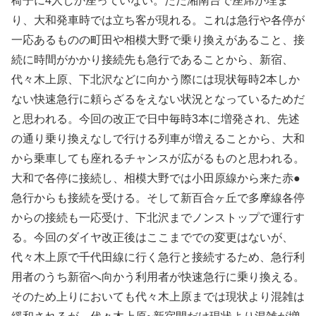
椅子に4人しか座っていない。ただ湘南台で座席が埋ま
り、大和発車時では立ち客が現れる。これは急行や各停が
一応あるものの町田や相模大野で乗り換えがあること、接
続に時間がかかり接続先も急行であることから、新宿、
代々木上原、下北沢などに向かう際には現状毎時2本しか
ない快速急行に頼らざるをえない状況となっているためだ
と思われる。今回の改正で日中毎時3本に増発され、先述
の通り乗り換えなしで行ける列車が増えることから、大和
から乗車しても座れるチャンスが広がるものと思われる。
大和で各停に接続し、相模大野では小田原線から来た赤●
急行からも接続を受ける。そして新百合ヶ丘で多摩線各停
からの接続も一応受け、下北沢までノンストップで運行す
る。今回のダイヤ改正後はここまででの変更はないが、
代々木上原で千代田線に行く急行と接続するため、急行利
用者のうち新宿へ向かう利用者が快速急行に乗り換える。
そのため上りにおいても代々木上原までは現状より混雑は