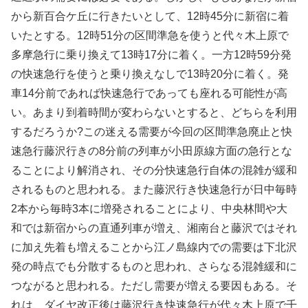
から新百合ケ丘に行きたいとして、12時45分に新宿に着
いたとする。12時51分の区間準急を使うと代々木上原で
多摩急行に乗り換えて13時17分に着く。一方12時59分発
の快速急行を使うと乗り換えなしで13時20分に着く。発
車14分前であれば快速急行であっても座れる可能性が高
い。あまり到着時間が変わらないとすると、どちらを利用
するだろうか?この迷える需要が今回の区間準急廃止と快
速急行藤沢行きの8分前の列車が小田原線方面の急行とな
ることにより解消され、その分快速急行自体の混雑が緩和
されるものと思われる。また藤沢行き快速急行が日中毎時
2本から毎時3本に増発されることにより、中央林間や大
和では新宿からの直通列車が増え、湘南台と藤沢ではそれ
に加え先着も増えることから江ノ島線内での需要は下北沢
発の時点でも分散するものと思われ、さらなる混雑緩和に
つながると思われる。ただし需要が増える要因もある。そ
れは、ダイヤ改正後は藤沢行き快速急行が代々木上原で千