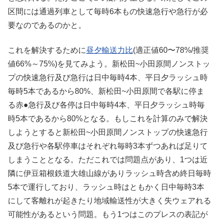
区間には通過列車として毎時6本もの快速急行や急行が必
要なのであるのかと。
これを解決するために
昼夕輸送力比
(適正値60〜78%/推奨
値66%～75%)を見てみよう。新松田~小田原間ノンストッ
プの快速急行及び急行は日中毎時4本、平日夕ラッシュ時
毎時5本であるから80%、新松田~小田原間で各駅に停ま
る赤●急行及び各停は日中毎時4本、平日夕ラッシュ時毎
時5本であるから80%となる。もしこれを計算のみで解決
しようとすると新松田~小田原間ノンストップの快速急行
及び急行や各駅停車はそれぞれ毎時3本ずつあれば足りて
しまうこととなる。ただこれでは問題点があり、1つは近
隣に伊豆箱根鉄道大雄山線がありラッシュ時含め終日毎時
5本で運行しており、ラッシュ時はともかく日中毎時3本
にして客離れが起きたり地域輸送性が大きく失ウェアれる
可能性があるという問題。もう1つはこのプレスの表記が